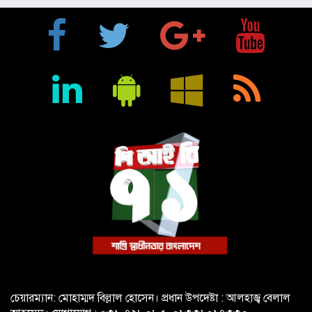
মুক্তিযুদ্ধে ইস্ট বেঙ্গল রেজিমেন্টের গৌরবোজ্জ্বল ভূমিকা ইতিহাসের
অবিচ্ছেদ্য অধ্যায়: স্পিকার হাফিজ উদ্দিন আহমদ বীর বিক্রম
শিক্ষা প্রতিষ্ঠান জ্ঞানের বাতিঘর, শিক্ষকরা সেই আলোর বাহক: তথ্যমন্ত্রী
জহির উদ্দিন স্বপন
বায়েজিদ বোস্তামী থানার অভিযানে নিষিদ্ধ ঘোষিত আ. লীগের কর্মী
গ্রেপ্তার
চেয়ারম্যান: মোহাম্মদ বিল্লাল হোসেন। প্রধান উপদেষ্টা : আলহাজ্ব বেলাল