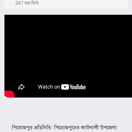
347 বার ভিউ
পিরোজপুর প্রতিনিধি: পিরোজপুরের কাউখালী উপজেলা