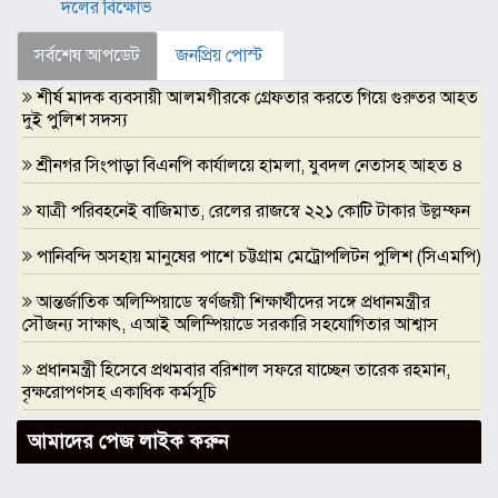
দলের বিক্ষোভ
সর্বশেষ আপডেট
জনপ্রিয় পোস্ট
শীর্ষ মাদক ব্যবসায়ী আলমগীরকে গ্রেফতার করতে গিয়ে গুরুতর আহত
দুই পুলিশ সদস্য
শ্রীনগর সিংপাড়া বিএনপি কার্যালয়ে হামলা, যুবদল নেতাসহ আহত ৪
যাত্রী পরিবহনেই বাজিমাত, রেলের রাজস্বে ২২১ কোটি টাকার উল্লম্ফন
পানিবন্দি অসহায় মানুষের পাশে চট্টগ্রাম মেট্রোপলিটন পুলিশ (সিএমপি)
আন্তর্জাতিক অলিম্পিয়াডে স্বর্ণজয়ী শিক্ষার্থীদের সঙ্গে প্রধানমন্ত্রীর
সৌজন্য সাক্ষাৎ, এআই অলিম্পিয়াডে সরকারি সহযোগিতার আশ্বাস
প্রধানমন্ত্রী হিসেবে প্রথমবার বরিশাল সফরে যাচ্ছেন তারেক রহমান,
বৃক্ষরোপণসহ একাধিক কর্মসূচি
ঢাকা মেডিকেলকে গবেষণা, উদ্ভাবন ও মানবিক নেতৃত্বের আন্তর্জাতিক
আমাদের পেজ লাইক করুন
প্রতিষ্ঠানে রূপান্তরের আহ্বান ডা. জুবাইদা রহমানের