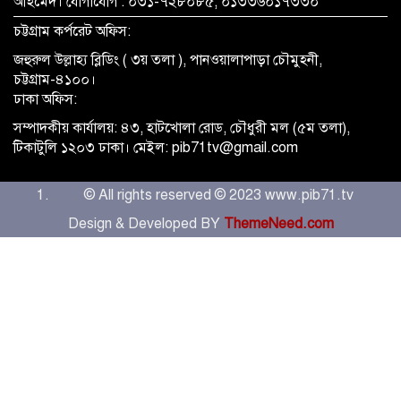
আহমেদ। যোগাযোগ : ০৩১-৭২৮০৮৫, ০১৩৩৬০১৭৩৩০
চট্টগ্রাম কর্পরেট অফিস:
জহুরুল উল্লাহ্য ব্লিডিং ( ৩য় তলা ), পানওয়ালাপাড়া চৌমুহনী,
চট্টগ্রাম-৪১০০।
ঢাকা অফিস:
সম্পাদকীয় কার্যালয়: ৪৩, হাটখোলা রোড, চৌধুরী মল (৫ম তলা),
টিকাটুলি ১২০৩ ঢাকা। মেইল: pib71tv@gmail.com
© All rights reserved © 2023 www.pib71.tv
Design & Developed BY
ThemeNeed.com