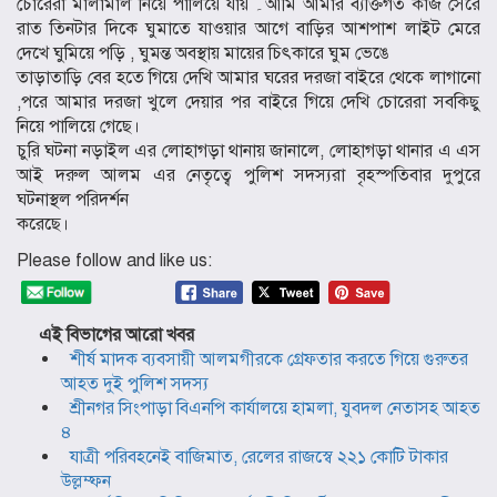
চোরেরা মালামাল নিয়ে পালিয়ে যায় ۔আমি আমার ব্যক্তিগত কাজ সেরে
রাত তিনটার দিকে ঘুমাতে যাওয়ার আগে বাড়ির আশপাশ লাইট মেরে
দেখে ঘুমিয়ে পড়ি , ঘুমন্ত অবস্থায় মায়ের চিৎকারে ঘুম ভেঙে
তাড়াতাড়ি বের হতে গিয়ে দেখি আমার ঘরের দরজা বাইরে থেকে লাগানো
,পরে আমার দরজা খুলে দেয়ার পর বাইরে গিয়ে দেখি চোরেরা সবকিছু
নিয়ে পালিয়ে গেছে।
চুরি ঘটনা নড়াইল এর লোহাগড়া থানায় জানালে, লোহাগড়া থানার এ এস
আই দরুল আলম এর নেতৃত্বে পুলিশ সদস্যরা বৃহস্পতিবার দুপুরে
ঘটনাস্থল পরিদর্শন
করেছে।
Please follow and like us:
এই বিভাগের আরো খবর
শীর্ষ মাদক ব্যবসায়ী আলমগীরকে গ্রেফতার করতে গিয়ে গুরুতর
আহত দুই পুলিশ সদস্য
শ্রীনগর সিংপাড়া বিএনপি কার্যালয়ে হামলা, যুবদল নেতাসহ আহত
৪
যাত্রী পরিবহনেই বাজিমাত, রেলের রাজস্বে ২২১ কোটি টাকার
উল্লম্ফন