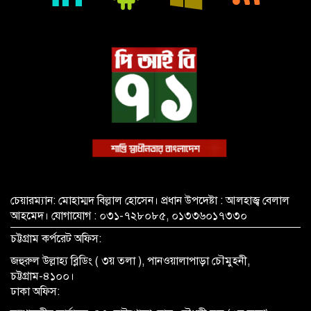
গ্রেপ্তার
চেয়ারম্যান: মোহাম্মদ বিল্লাল হোসেন। প্রধান উপদেষ্টা : আলহাজ্ব বেলাল
আহমেদ। যোগাযোগ : ০৩১-৭২৮০৮৫, ০১৩৩৬০১৭৩৩০
চট্টগ্রাম কর্পরেট অফিস:
জহুরুল উল্লাহ্য ব্লিডিং ( ৩য় তলা ), পানওয়ালাপাড়া চৌমুহনী,
চট্টগ্রাম-৪১০০।
ঢাকা অফিস: