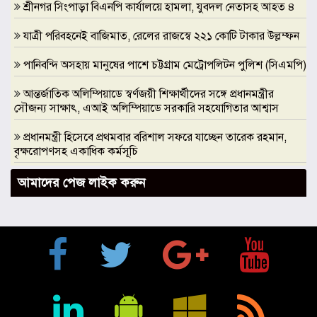
শ্রীনগর সিংপাড়া বিএনপি কার্যালয়ে হামলা, যুবদল নেতাসহ আহত ৪
যাত্রী পরিবহনেই বাজিমাত, রেলের রাজস্বে ২২১ কোটি টাকার উল্লম্ফন
পানিবন্দি অসহায় মানুষের পাশে চট্টগ্রাম মেট্রোপলিটন পুলিশ (সিএমপি)
আন্তর্জাতিক অলিম্পিয়াডে স্বর্ণজয়ী শিক্ষার্থীদের সঙ্গে প্রধানমন্ত্রীর
সৌজন্য সাক্ষাৎ, এআই অলিম্পিয়াডে সরকারি সহযোগিতার আশ্বাস
প্রধানমন্ত্রী হিসেবে প্রথমবার বরিশাল সফরে যাচ্ছেন তারেক রহমান,
বৃক্ষরোপণসহ একাধিক কর্মসূচি
ঢাকা মেডিকেলকে গবেষণা, উদ্ভাবন ও মানবিক নেতৃত্বের আন্তর্জাতিক
আমাদের পেজ লাইক করুন
প্রতিষ্ঠানে রূপান্তরের আহ্বান ডা. জুবাইদা রহমানের
মুক্তিযুদ্ধে ইস্ট বেঙ্গল রেজিমেন্টের গৌরবোজ্জ্বল ভূমিকা ইতিহাসের
অবিচ্ছেদ্য অধ্যায়: স্পিকার হাফিজ উদ্দিন আহমদ বীর বিক্রম
শিক্ষা প্রতিষ্ঠান জ্ঞানের বাতিঘর, শিক্ষকরা সেই আলোর বাহক: তথ্যমন্ত্রী
জহির উদ্দিন স্বপন
বায়েজিদ বোস্তামী থানার অভিযানে নিষিদ্ধ ঘোষিত আ. লীগের কর্মী