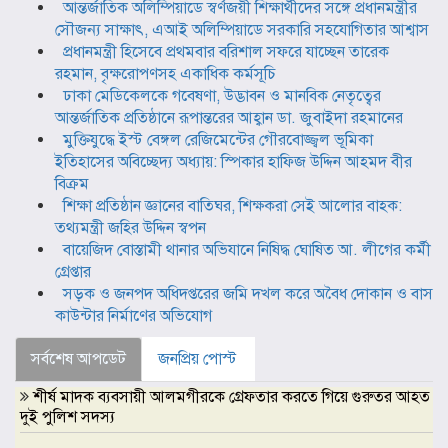
আন্তর্জাতিক অলিম্পিয়াডে স্বর্ণজয়ী শিক্ষার্থীদের সঙ্গে প্রধানমন্ত্রীর
সৌজন্য সাক্ষাৎ, এআই অলিম্পিয়াডে সরকারি সহযোগিতার আশ্বাস
প্রধানমন্ত্রী হিসেবে প্রথমবার বরিশাল সফরে যাচ্ছেন তারেক
রহমান, বৃক্ষরোপণসহ একাধিক কর্মসূচি
ঢাকা মেডিকেলকে গবেষণা, উদ্ভাবন ও মানবিক নেতৃত্বের
আন্তর্জাতিক প্রতিষ্ঠানে রূপান্তরের আহ্বান ডা. জুবাইদা রহমানের
মুক্তিযুদ্ধে ইস্ট বেঙ্গল রেজিমেন্টের গৌরবোজ্জ্বল ভূমিকা
ইতিহাসের অবিচ্ছেদ্য অধ্যায়: স্পিকার হাফিজ উদ্দিন আহমদ বীর
বিক্রম
শিক্ষা প্রতিষ্ঠান জ্ঞানের বাতিঘর, শিক্ষকরা সেই আলোর বাহক:
তথ্যমন্ত্রী জহির উদ্দিন স্বপন
বায়েজিদ বোস্তামী থানার অভিযানে নিষিদ্ধ ঘোষিত আ. লীগের কর্মী
গ্রেপ্তার
সড়ক ও জনপদ অধিদপ্তরের জমি দখল করে অবৈধ দোকান ও বাস
কাউন্টার নির্মাণের অভিযোগ
সর্বশেষ আপডেট
জনপ্রিয় পোস্ট
শীর্ষ মাদক ব্যবসায়ী আলমগীরকে গ্রেফতার করতে গিয়ে গুরুতর আহত
দুই পুলিশ সদস্য