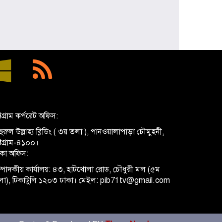
প্রধানমন্ত্রী হিসেবে প্রথমবার বরিশাল সফরে
যাচ্ছেন তারেক রহমান, বৃক্ষরোপণসহ
একাধিক কর্মসূচি
ঢাকা মেডিকেলকে গবেষণা, উদ্ভাবন ও
মানবিক নেতৃত্বের আন্তর্জাতিক প্রতিষ্ঠানে
রূপান্তরের আহ্বান ডা. জুবাইদা রহমানের
মুক্তিযুদ্ধে ইস্ট বেঙ্গল রেজিমেন্টের
গৌরবোজ্জ্বল ভূমিকা ইতিহাসের অবিচ্ছেদ্য
অধ্যায়: স্পিকার হাফিজ উদ্দিন আহমদ বীর
্টগ্রাম কর্পরেট অফিস:
বিক্রম
ুরুল উল্লাহ্য ব্লিডিং ( ৩য় তলা ), পানওয়ালাপাড়া চৌমুহনী,
শিক্ষা প্রতিষ্ঠান জ্ঞানের বাতিঘর, শিক্ষকরা
ট্টগ্রাম-৪১০০।
সেই আলোর বাহক: তথ্যমন্ত্রী জহির উদ্দিন
াকা অফিস:
স্বপন
্পাদকীয় কার্যালয়: ৪৩, হাটখোলা রোড, চৌধুরী মল (৫ম
লা), টিকাটুলি ১২০৩ ঢাকা। মেইল: pib71tv@gmail.com
বায়েজিদ বোস্তামী থানার অভিযানে নিষিদ্ধ
ঘোষিত আ. লীগের কর্মী গ্রেপ্তার