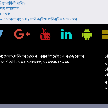
ঠা বার্ষিকী পালিত
থানায় অভিযোগ
ম্মদ হোসেন
 মামলা সুষ্ঠু তদন্ত দাবি জানিয়ে পারিবারিক মানববন্ধন
ান: মোহাম্মদ বিল্লাল হোসেন। প্রধান উপদেষ্টা : আলহাজ্ব বেলাল
চট
 যোগাযোগ : ০৩১-৭২৮০৮৫, ০১৩৩৬০১৭৩৩০
জহ
চ
ঢ
সম
ত