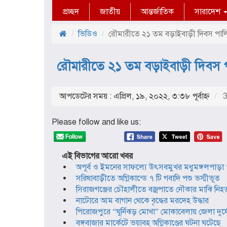
প্রচ্ছদ
জাতীয়
আন্তর্জাতিক
সারাদেশ
ভিডিও
রৌমারীতে ২১ তম বড়াইবাড়ী দিবস পা
রৌমারীতে ২১ তম বড়াইবাড়ী দিবস
আপডেটের সময় : এপ্রিল, ১৯, ২০২২, ৩:৩৮ পূর্বাহ্ণ
3
Please follow and like us:
এই বিভাগের আরো খবর
অপূর্ব ও ইমনের সাফল্যে উৎসবমুখর মধুমঙ্গলপাড়া ও
সরিষাবাড়ীতে অগ্নিকান্ডে ৭ টি গবাদি পশু ভস্মীভূত
সিরাজগঞ্জের চৌহালীতে বজ্রপাতে নৌকার মাঝি নিহ
নাটোরে আম বাগান থেকে বৃদ্ধের মরদেহ উদ্ধার
পিরোজপুরে “ঘূর্নিঝড় মোখা” মোকাবেলায় জেলা দুর্যোগ 
বঙ্গবাজার মার্কেটে ভয়াবহ অগ্নিকাণ্ডের ঘটনা ঘটেছে