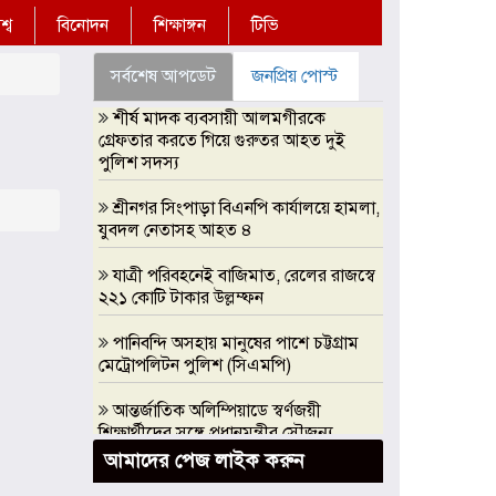
্ব
বিনোদন
শিক্ষাঙ্গন
টিভি
সর্বশেষ আপডেট
জনপ্রিয় পোস্ট
শীর্ষ মাদক ব্যবসায়ী আলমগীরকে
গ্রেফতার করতে গিয়ে গুরুতর আহত দুই
পুলিশ সদস্য
শ্রীনগর সিংপাড়া বিএনপি কার্যালয়ে হামলা,
যুবদল নেতাসহ আহত ৪
যাত্রী পরিবহনেই বাজিমাত, রেলের রাজস্বে
২২১ কোটি টাকার উল্লম্ফন
পানিবন্দি অসহায় মানুষের পাশে চট্টগ্রাম
মেট্রোপলিটন পুলিশ (সিএমপি)
আন্তর্জাতিক অলিম্পিয়াডে স্বর্ণজয়ী
শিক্ষার্থীদের সঙ্গে প্রধানমন্ত্রীর সৌজন্য
সাক্ষাৎ, এআই অলিম্পিয়াডে সরকারি
আমাদের পেজ লাইক করুন
সহযোগিতার আশ্বাস