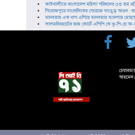
কাউখালীতে বাংলাদেশ মহিলা পরিষদের ৫৩ তম প্রতিষ্
পিরোজপুরে সাংবাদিকের গেরেজে ভাংচুড় আগুন : 
মানবতায় এক ধাপ এগিয়ে মানবতার ভ্যানগার মোহা
লালমনিরহাটের জজ কোর্টে এপিপি কে কু-পি-য়ে আ-হ-ত
চেয়ারম্য
আহমেদ।