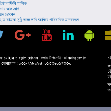
ঠা বার্ষিকী পালিত
থানায় অভিযোগ
ম্মদ হোসেন
 মামলা সুষ্ঠু তদন্ত দাবি জানিয়ে পারিবারিক মানববন্ধন
ান: মোহাম্মদ বিল্লাল হোসেন। প্রধান উপদেষ্টা : আলহাজ্ব বেলাল
চট
 যোগাযোগ : ০৩১-৭২৮০৮৫, ০১৩৩৬০১৭৩৩০
জহ
চ
ঢ
সম
ত