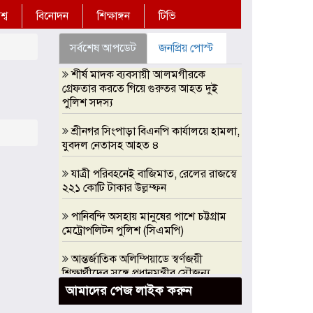
্ব
বিনোদন
শিক্ষাঙ্গন
টিভি
সর্বশেষ আপডেট
জনপ্রিয় পোস্ট
শীর্ষ মাদক ব্যবসায়ী আলমগীরকে
গ্রেফতার করতে গিয়ে গুরুতর আহত দুই
পুলিশ সদস্য
শ্রীনগর সিংপাড়া বিএনপি কার্যালয়ে হামলা,
যুবদল নেতাসহ আহত ৪
যাত্রী পরিবহনেই বাজিমাত, রেলের রাজস্বে
২২১ কোটি টাকার উল্লম্ফন
পানিবন্দি অসহায় মানুষের পাশে চট্টগ্রাম
মেট্রোপলিটন পুলিশ (সিএমপি)
আন্তর্জাতিক অলিম্পিয়াডে স্বর্ণজয়ী
শিক্ষার্থীদের সঙ্গে প্রধানমন্ত্রীর সৌজন্য
সাক্ষাৎ, এআই অলিম্পিয়াডে সরকারি
আমাদের পেজ লাইক করুন
সহযোগিতার আশ্বাস