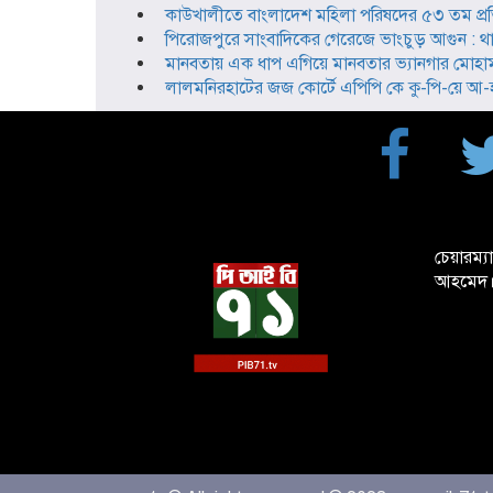
কাউখালীতে বাংলাদেশ মহিলা পরিষদের ৫৩ তম প্রতিষ্
পিরোজপুরে সাংবাদিকের গেরেজে ভাংচুড় আগুন : 
মানবতায় এক ধাপ এগিয়ে মানবতার ভ্যানগার মোহা
লালমনিরহাটের জজ কোর্টে এপিপি কে কু-পি-য়ে আ-হ-ত
চেয়ারম্য
আহমেদ।