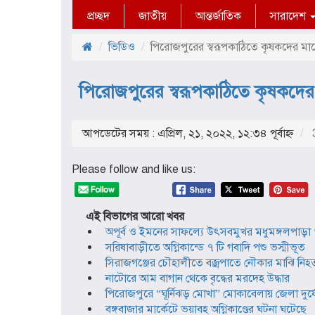
প্রচ্ছদ
জাতীয়
আন্তর্জাতিক
সারাদেশ
ভিডিও
পিরোজপুরের স্বরূপকাঠিতে কৃষকদের মা
পিরোজপুরের স্বরূপকাঠিতে কৃষকদে
আপডেটের সময় : এপ্রিল, ২১, ২০২২, ১২:৩৪ পূর্বাহ্ণ
3
Please follow and like us:
এই বিভাগের আরো খবর
অপূর্ব ও ইমনের সাফল্যে উৎসবমুখর মধুমঙ্গলপাড়া ও
সরিষাবাড়ীতে অগ্নিকান্ডে ৭ টি গবাদি পশু ভস্মীভূত
সিরাজগঞ্জের চৌহালীতে বজ্রপাতে নৌকার মাঝি নিহ
নাটোরে আম বাগান থেকে বৃদ্ধের মরদেহ উদ্ধার
পিরোজপুরে “ঘূর্নিঝড় মোখা” মোকাবেলায় জেলা দুর্যোগ 
বঙ্গবাজার মার্কেটে ভয়াবহ অগ্নিকাণ্ডের ঘটনা ঘটেছে