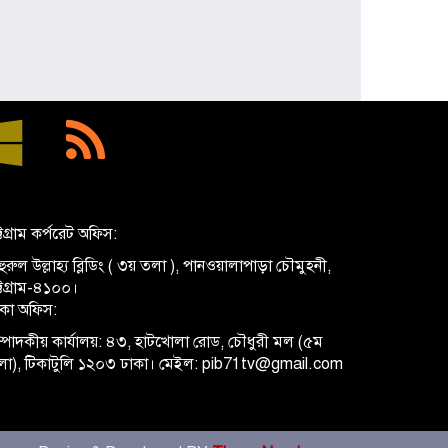
প্রধানমন্ত্রী হিসেবে প্রথমবার বরিশাল সফরে
যাচ্ছেন তারেক রহমান, বৃক্ষরোপণসহ
একাধিক কর্মসূচি
ঢাকা মেডিকেলকে গবেষণা, উদ্ভাবন ও
মানবিক নেতৃত্বের আন্তর্জাতিক প্রতিষ্ঠানে
রূপান্তরের আহ্বান ডা. জুবাইদা রহমানের
মুক্তিযুদ্ধে ইস্ট বেঙ্গল রেজিমেন্টের
গৌরবোজ্জ্বল ভূমিকা ইতিহাসের অবিচ্ছেদ্য
অধ্যায়: স্পিকার হাফিজ উদ্দিন আহমদ বীর
্টগ্রাম কর্পরেট অফিস:
বিক্রম
ুরুল উল্লাহ্য ব্লিডিং ( ৩য় তলা ), পানওয়ালাপাড়া চৌমুহনী,
শিক্ষা প্রতিষ্ঠান জ্ঞানের বাতিঘর, শিক্ষকরা
ট্টগ্রাম-৪১০০।
সেই আলোর বাহক: তথ্যমন্ত্রী জহির উদ্দিন
াকা অফিস:
স্বপন
্পাদকীয় কার্যালয়: ৪৩, হাটখোলা রোড, চৌধুরী মল (৫ম
লা), টিকাটুলি ১২০৩ ঢাকা। মেইল: pib71tv@gmail.com
বায়েজিদ বোস্তামী থানার অভিযানে নিষিদ্ধ
ঘোষিত আ. লীগের কর্মী গ্রেপ্তার