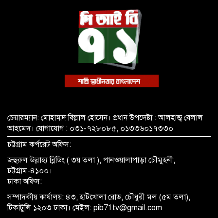
গ্রেপ্তার
চেয়ারম্যান: মোহাম্মদ বিল্লাল হোসেন। প্রধান উপদেষ্টা : আলহাজ্ব বেলাল
আহমেদ। যোগাযোগ : ০৩১-৭২৮০৮৫, ০১৩৩৬০১৭৩৩০
চট্টগ্রাম কর্পরেট অফিস:
জহুরুল উল্লাহ্য ব্লিডিং ( ৩য় তলা ), পানওয়ালাপাড়া চৌমুহনী,
চট্টগ্রাম-৪১০০।
ঢাকা অফিস:
সম্পাদকীয় কার্যালয়: ৪৩, হাটখোলা রোড, চৌধুরী মল (৫ম তলা),
টিকাটুলি ১২০৩ ঢাকা। মেইল: pib71tv@gmail.com