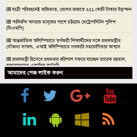
যাত্রী পরিবহনেই বাজিমাত, রেলের রাজস্বে ২২১ কোটি টাকার উল্লম্ফন
পানিবন্দি অসহায় মানুষের পাশে চট্টগ্রাম মেট্রোপলিটন পুলিশ
(সিএমপি)
আন্তর্জাতিক অলিম্পিয়াডে স্বর্ণজয়ী শিক্ষার্থীদের সঙ্গে প্রধানমন্ত্রীর
সৌজন্য সাক্ষাৎ, এআই অলিম্পিয়াডে সরকারি সহযোগিতার আশ্বাস
প্রধানমন্ত্রী হিসেবে প্রথমবার বরিশাল সফরে যাচ্ছেন তারেক রহমান,
বৃক্ষরোপণসহ একাধিক কর্মসূচি
আমাদের পেজ লাইক করুন
ঢাকা মেডিকেলকে গবেষণা, উদ্ভাবন ও মানবিক নেতৃত্বের আন্তর্জাতিক
প্রতিষ্ঠানে রূপান্তরের আহ্বান ডা. জুবাইদা রহমানের
মুক্তিযুদ্ধে ইস্ট বেঙ্গল রেজিমেন্টের গৌরবোজ্জ্বল ভূমিকা ইতিহাসের
অবিচ্ছেদ্য অধ্যায়: স্পিকার হাফিজ উদ্দিন আহমদ বীর বিক্রম
শিক্ষা প্রতিষ্ঠান জ্ঞানের বাতিঘর, শিক্ষকরা সেই আলোর বাহক: তথ্যমন্ত্রী
জহির উদ্দিন স্বপন
বায়েজিদ বোস্তামী থানার অভিযানে নিষিদ্ধ ঘোষিত আ. লীগের কর্মী