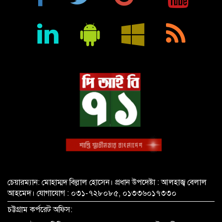
শিক্ষা প্রতিষ্ঠান জ্ঞানের বাতিঘর, শিক্ষকরা সেই আলোর বাহক: তথ্যমন্ত্রী
জহির উদ্দিন স্বপন
বায়েজিদ বোস্তামী থানার অভিযানে নিষিদ্ধ ঘোষিত আ. লীগের কর্মী
গ্রেপ্তার
চেয়ারম্যান: মোহাম্মদ বিল্লাল হোসেন। প্রধান উপদেষ্টা : আলহাজ্ব বেলাল
আহমেদ। যোগাযোগ : ০৩১-৭২৮০৮৫, ০১৩৩৬০১৭৩৩০
চট্টগ্রাম কর্পরেট অফিস: