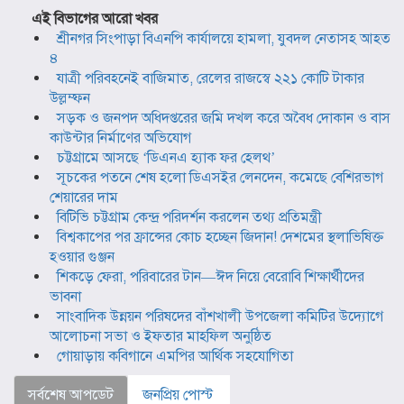
এই বিভাগের আরো খবর
শ্রীনগর সিংপাড়া বিএনপি কার্যালয়ে হামলা, যুবদল নেতাসহ আহত
৪
যাত্রী পরিবহনেই বাজিমাত, রেলের রাজস্বে ২২১ কোটি টাকার
উল্লম্ফন
সড়ক ও জনপদ অধিদপ্তরের জমি দখল করে অবৈধ দোকান ও বাস
কাউন্টার নির্মাণের অভিযোগ
চট্টগ্রামে আসছে ‘ডিএনএ হ্যাক ফর হেলথ’
সূচকের পতনে শেষ হলো ডিএসইর লেনদেন, কমেছে বেশিরভাগ
শেয়ারের দাম
বিটিভি চট্টগ্রাম কেন্দ্র পরিদর্শন করলেন তথ্য প্রতিমন্ত্রী
বিশ্বকাপের পর ফ্রান্সের কোচ হচ্ছেন জিদান! দেশমের স্থলাভিষিক্ত
হওয়ার গুঞ্জন
শিকড়ে ফেরা, পরিবারের টান—ঈদ নিয়ে বেরোবি শিক্ষার্থীদের
ভাবনা
সাংবাদিক উন্নয়ন পরিষদের বাঁশখালী উপজেলা কমিটির উদ্যোগে
আলোচনা সভা ও ইফতার মাহফিল অনুষ্ঠিত
গোয়াড়ায় কবিগানে এমপির আর্থিক সহযোগিতা
সর্বশেষ আপডেট
জনপ্রিয় পোস্ট