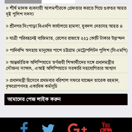
শীর্ষ মাদক ব্যবসায়ী আলমগীরকে গ্রেফতার করতে গিয়ে গুরুতর আহত
দুই পুলিশ সদস্য
শ্রীনগর সিংপাড়া বিএনপি কার্যালয়ে হামলা, যুবদল নেতাসহ আহত ৪
যাত্রী পরিবহনেই বাজিমাত, রেলের রাজস্বে ২২১ কোটি টাকার উল্লম্ফন
পানিবন্দি অসহায় মানুষের পাশে চট্টগ্রাম মেট্রোপলিটন পুলিশ (সিএমপি)
আন্তর্জাতিক অলিম্পিয়াডে স্বর্ণজয়ী শিক্ষার্থীদের সঙ্গে প্রধানমন্ত্রীর
সৌজন্য সাক্ষাৎ, এআই অলিম্পিয়াডে সরকারি সহযোগিতার আশ্বাস
প্রধানমন্ত্রী হিসেবে প্রথমবার বরিশাল সফরে যাচ্ছেন তারেক রহমান,
বৃক্ষরোপণসহ একাধিক কর্মসূচি
ঢাকা মেডিকেলকে গবেষণা, উদ্ভাবন ও মানবিক নেতৃত্বের আন্তর্জাতিক
আমাদের পেজ লাইক করুন
প্রতিষ্ঠানে রূপান্তরের আহ্বান ডা. জুবাইদা রহমানের
মুক্তিযুদ্ধে ইস্ট বেঙ্গল রেজিমেন্টের গৌরবোজ্জ্বল ভূমিকা ইতিহাসের
অবিচ্ছেদ্য অধ্যায়: স্পিকার হাফিজ উদ্দিন আহমদ বীর বিক্রম