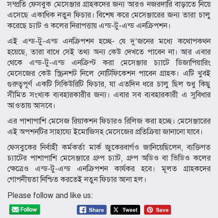
সম্প্রতি ফেসবুক মেসেঞ্জার গ্রাহকদের জন্য আরও নজরদারি বাড়াতে নিয়ে
এসেছে একাধিক নতুন ফিচার। বিশেষ করে মেসেঞ্জারের জন্য তারা চালু
করেছে চ্যাট ও কলের নিরাপত্তায় এন্ড-টু-এন্ড এনক্রিপশন।
এই এন্ড-টু-এন্ড এনক্রিপশন হচ্ছে- যে দু’জনের মধ্যে কথোপকথন
হয়েছে, তারা বাধে সেই তথ্য অন্য কেউ দেখতে পাবেন না। আর এবার
থেকে এন্ড-টু-এন্ড এনক্রিপ্ট করা মেসেঞ্জার চ্যাটে ডিজাপিয়ারিং
মেসেজের কেউ স্ক্রিনশট নিলে নোটিফিকেশন পাবেন গ্রাহক। এটি খুবই
গুরুত্বপূর্ণ একটি সিকিউরিটি ফিচার, যা এতদিন ধরে চালু ছিল শুধু কিছু
সীমিত সংখ্যক ব্যবহারকারীর জন্য। এবার সব ব্যবহারকারী এ সুবিধার
আওতায় আসবে।
এর পাশাপাশি মেসেজ রিয়াকশন ফিচারও রিলিজ করা হচ্ছে। মেসেঞ্জারের
এই অপশনটির সাহায্যে ইমোজিসহ মেসেজের প্রতিক্রিয়া জানানো যাবে।
ফেসবুকের নির্বাহী কর্মকর্তা মার্ক জুকেরবার্গও জানিয়েছিলেন, ব্যক্তিগত
চ্যাটের পাশাপাশি মেসেঞ্জারে গ্রুপ চ্যাট, গ্রুপ অডিও বা ভিডিও কলের
ক্ষেত্রেও এন্ড-টু-এন্ড এনক্রিপশন কার্যকর হবে। মূলত গ্রাহকদের
গোপনীয়তা নিশ্চিত করতেই নতুন ফিচার আনা হল।
Please follow and like us: