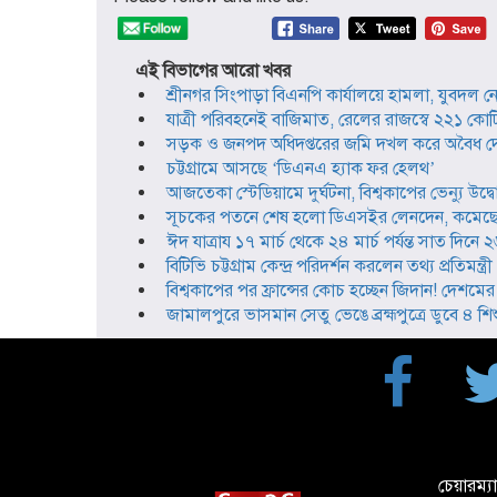
এই বিভাগের আরো খবর
শ্রীনগর সিংপাড়া বিএনপি কার্যালয়ে হামলা, যুবদ
যাত্রী পরিবহনেই বাজিমাত, রেলের রাজস্বে ২২১ কোটি
সড়ক ও জনপদ অধিদপ্তরের জমি দখল করে অবৈধ দোক
চট্টগ্রামে আসছে ‘ডিএনএ হ্যাক ফর হেলথ’
আজতেকা স্টেডিয়ামে দুর্ঘটনা, বিশ্বকাপের ভেন্যু উদ্ব
সূচকের পতনে শেষ হলো ডিএসইর লেনদেন, কমেছে 
ঈদ যাত্রায ১৭ মার্চ থেকে ২৪ মার্চ পর্যন্ত সাত দি
বিটিভি চট্টগ্রাম কেন্দ্র পরিদর্শন করলেন তথ্য প্রতিমন্ত্রী
বিশ্বকাপের পর ফ্রান্সের কোচ হচ্ছেন জিদান! দেশমের স
জামালপুরে ভাসমান সেতু ভেঙে ব্রহ্মপুত্রে ডুবে ৪ শিশু
চেয়ারম্য