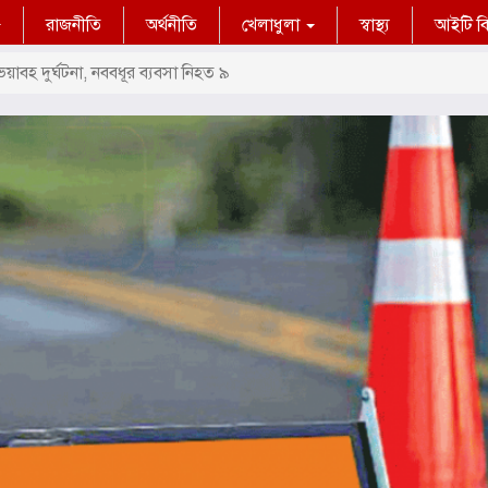
রাজনীতি
অর্থনীতি
খেলাধুলা
স্বাস্থ্য
আইটি বিশ
য়াবহ দুর্ঘটনা, নববধূর ব্যবসা নিহত ৯