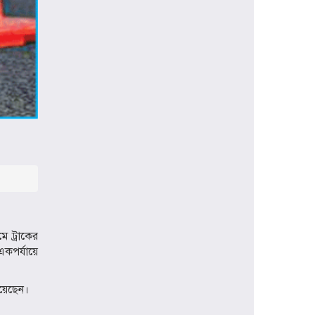
প্রধানমন্ত্রী হিসেবে প্রথমবার বরিশাল সফরে
যাচ্ছেন তারেক রহমান, বৃক্ষরোপণসহ
একাধিক কর্মসূচি
ঢাকা মেডিকেলকে গবেষণা, উদ্ভাবন ও
মানবিক নেতৃত্বের আন্তর্জাতিক প্রতিষ্ঠানে
রূপান্তরের আহ্বান ডা. জুবাইদা রহমানের
মুক্তিযুদ্ধে ইস্ট বেঙ্গল রেজিমেন্টের
গৌরবোজ্জ্বল ভূমিকা ইতিহাসের অবিচ্ছেদ্য
অধ্যায়: স্পিকার হাফিজ উদ্দিন আহমদ বীর
বিক্রম
শিক্ষা প্রতিষ্ঠান জ্ঞানের বাতিঘর, শিক্ষকরা
সেই আলোর বাহক: তথ্যমন্ত্রী জহির উদ্দিন
স্বপন
ে ট্রাকের
একপর্যায়ে
বায়েজিদ বোস্তামী থানার অভিযানে নিষিদ্ধ
ঘোষিত আ. লীগের কর্মী গ্রেপ্তার
রয়েছেন।