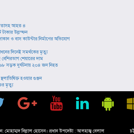
ল নেতাসহ আহত ৪
 টাকার উল্লম্ফন
ান ও বাস কাউন্টার নির্মাণের অভিযোগ
োধনের দিনেই সমর্থকের মৃত্যু
বেশিরভাগ শেয়ারের দাম
নে ২৬৮ সড়ক দুর্ঘটনায় ২০৪ জন নিহত
্থলাভিষিক্ত হওয়ার গুঞ্জন
র মৃত্যু
ান: মোহাম্মদ বিল্লাল হোসেন। প্রধান উপদেষ্টা : আলহাজ্ব বেলাল
চট