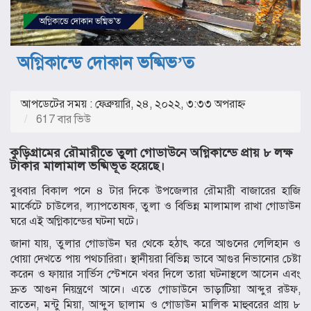
অগ্নিকান্ডে দোকান ভষ্মিভ’ত
আপডেটের সময় : ফেব্রুয়ারি, ২৪, ২০২২, ৩:৩৩ অপরাহ্ণ
617 বার ভিউ
কুড়িগ্রামের রৌমারীতে তুলা গোডাউনে অগ্নিকান্ডে প্রায় ৮ লক্ষ
টাকার মালামাল ভষ্মিভূত হয়েছে।
বুধবার বিকাল পনে ৪ টার দিকে উপজেলার রৌমারী বাজারের হাজি
মার্কেটে চাউলের, ল্যাপতোষক, তুলা ও বিভিন্ন মালামাল রাখা গোডাউন
ঘরে এই অগ্নিকান্ডের ঘটনা ঘটে।
জানা যায়, তুলার গোডাউন ঘর থেকে হঠাৎ করে আগুনের লেলিহান ও
ধোয়া দেখতে পায় পথচারিরা। স্থানীয়রা বিভিন্ন ভাবে আগুর নিভানোর চেষ্টা
করেন ও ফায়ার সার্ভিস স্টেশনে খবর দিলে তারা ঘটনাস্থলে আসেন এবং
দ্রুত আগুন নিয়ন্ত্রণে আনে। এতে গোডাউনে ভাড়াটিয়া আব্দুর রউফ,
বাতেন, মন্টু মিয়া, আব্দুস ছালাম ও গোডাউন মালিক মাহুবরের প্রায় ৮