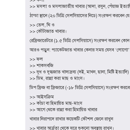
>> মসলা ও মসলাজাতীয় খাবার (আদা, রসুন, পেঁয়াজ ইত্যাদ
ঠান্ডা স্থানে (২০ ডিগ্রি সেলসিয়াসের নিচে) সংরক্ষণ করবেন যে
>> তেল, ঘি ও
>> কৌটাজাত খাবার।
রেফ্রিজারেটরে (১.৫ ডিগ্রি সেলসিয়াসে) সংরক্ষণ করবেন কো
আরও পড়ুন: প্যাকেটজাত খাবার কেনার সময় যেসব ‘লোগো’
>> ফল
>> শাকসবজি
>> দুধ ও দুগ্ধজাত খাদ্যদ্রব্য (দই, মাখন, ছানা, মিষ্টি ইত্যাদি)
>> ডিম, রান্না করা মাছ ও মাংস।
ডিপ ফ্রিজ বা ফ্রিজারে (-১৮ ডিগ্রি সেলসিয়াসে) সংরক্ষণ করব
>> আইসক্রিম
>> কাঁচা বা হিমায়িত মাছ-মাংস
>> আগে থেকে রান্না করা হিমায়িত খাবার
খাবার নিরাপদে রাখার কয়েকটি কৌশল জেনে রাখুন
>> খাবার আর্দ্রতা থেকে দূরে শুকনো অবস্থায় রাখুন।