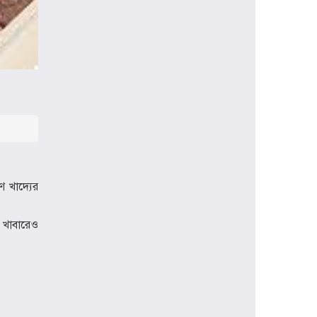
প্রধানমন্ত্রী হিসেবে প্রথমবার বরিশাল সফরে
যাচ্ছেন তারেক রহমান, বৃক্ষরোপণসহ
একাধিক কর্মসূচি
ঢাকা মেডিকেলকে গবেষণা, উদ্ভাবন ও
মানবিক নেতৃত্বের আন্তর্জাতিক প্রতিষ্ঠানে
রূপান্তরের আহ্বান ডা. জুবাইদা রহমানের
মুক্তিযুদ্ধে ইস্ট বেঙ্গল রেজিমেন্টের
গৌরবোজ্জ্বল ভূমিকা ইতিহাসের অবিচ্ছেদ্য
অধ্যায়: স্পিকার হাফিজ উদ্দিন আহমদ বীর
বিক্রম
ে খাদ্যের
শিক্ষা প্রতিষ্ঠান জ্ঞানের বাতিঘর, শিক্ষকরা
সেই আলোর বাহক: তথ্যমন্ত্রী জহির উদ্দিন
ি খাবারেও
স্বপন
বায়েজিদ বোস্তামী থানার অভিযানে নিষিদ্ধ
ঘোষিত আ. লীগের কর্মী গ্রেপ্তার