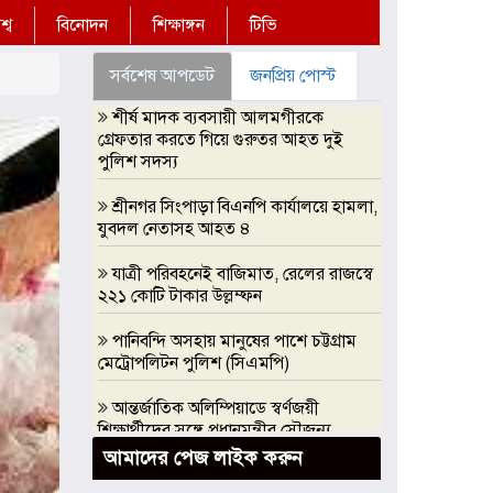
্ব
বিনোদন
শিক্ষাঙ্গন
টিভি
সর্বশেষ আপডেট
জনপ্রিয় পোস্ট
শীর্ষ মাদক ব্যবসায়ী আলমগীরকে
গ্রেফতার করতে গিয়ে গুরুতর আহত দুই
পুলিশ সদস্য
শ্রীনগর সিংপাড়া বিএনপি কার্যালয়ে হামলা,
যুবদল নেতাসহ আহত ৪
যাত্রী পরিবহনেই বাজিমাত, রেলের রাজস্বে
২২১ কোটি টাকার উল্লম্ফন
পানিবন্দি অসহায় মানুষের পাশে চট্টগ্রাম
মেট্রোপলিটন পুলিশ (সিএমপি)
আন্তর্জাতিক অলিম্পিয়াডে স্বর্ণজয়ী
শিক্ষার্থীদের সঙ্গে প্রধানমন্ত্রীর সৌজন্য
সাক্ষাৎ, এআই অলিম্পিয়াডে সরকারি
আমাদের পেজ লাইক করুন
সহযোগিতার আশ্বাস