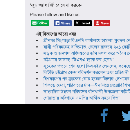
‘ফুড অ্যালার্জি’ রোধে যা করবেন
Please follow and like us:
এই বিভাগের আরো খবর
শ্রীনগর সিংপাড়া বিএনপি কার্যালয়ে হামলা, যুবদ
যাত্রী পরিবহনেই বাজিমাত, রেলের রাজস্বে ২২১ কোটি
সড়ক ও জনপদ অধিদপ্তরের জমি দখল করে অবৈধ দোক
চট্টগ্রামে আসছে ‘ডিএনএ হ্যাক ফর হেলথ’
সূচকের পতনে শেষ হলো ডিএসইর লেনদেন, কমেছে 
বিটিভি চট্টগ্রাম কেন্দ্র পরিদর্শন করলেন তথ্য প্রতিমন্ত্রী
বিশ্বকাপের পর ফ্রান্সের কোচ হচ্ছেন জিদান! দেশমের স
শিকড়ে ফেরা, পরিবারের টান—ঈদ নিয়ে বেরোবি শিক্ষা
সাংবাদিক উন্নয়ন পরিষদের বাঁশখালী উপজেলা কমি
গোয়াড়ায় কবিগানে এমপির আর্থিক সহযোগিতা