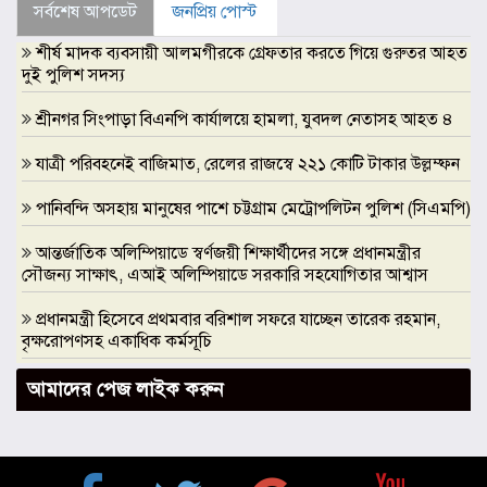
সর্বশেষ আপডেট
জনপ্রিয় পোস্ট
শীর্ষ মাদক ব্যবসায়ী আলমগীরকে গ্রেফতার করতে গিয়ে গুরুতর আহত
দুই পুলিশ সদস্য
শ্রীনগর সিংপাড়া বিএনপি কার্যালয়ে হামলা, যুবদল নেতাসহ আহত ৪
যাত্রী পরিবহনেই বাজিমাত, রেলের রাজস্বে ২২১ কোটি টাকার উল্লম্ফন
পানিবন্দি অসহায় মানুষের পাশে চট্টগ্রাম মেট্রোপলিটন পুলিশ (সিএমপি)
আন্তর্জাতিক অলিম্পিয়াডে স্বর্ণজয়ী শিক্ষার্থীদের সঙ্গে প্রধানমন্ত্রীর
সৌজন্য সাক্ষাৎ, এআই অলিম্পিয়াডে সরকারি সহযোগিতার আশ্বাস
প্রধানমন্ত্রী হিসেবে প্রথমবার বরিশাল সফরে যাচ্ছেন তারেক রহমান,
বৃক্ষরোপণসহ একাধিক কর্মসূচি
ঢাকা মেডিকেলকে গবেষণা, উদ্ভাবন ও মানবিক নেতৃত্বের আন্তর্জাতিক
আমাদের পেজ লাইক করুন
প্রতিষ্ঠানে রূপান্তরের আহ্বান ডা. জুবাইদা রহমানের
মুক্তিযুদ্ধে ইস্ট বেঙ্গল রেজিমেন্টের গৌরবোজ্জ্বল ভূমিকা ইতিহাসের
অবিচ্ছেদ্য অধ্যায়: স্পিকার হাফিজ উদ্দিন আহমদ বীর বিক্রম