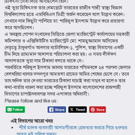
চিকিৎসা সেবা দিয়ে আসছিলেন তিনি।
ওই ভুয়া চিকিৎসক তার নেমপ্লেটে ভারতের রাজীব গান্ধী স্বাস্থ্য বিজ্ঞান
বিশ্ববিদ্যালয় হতে এমবিবিএস ডিগ্রী অর্জন করেছেন বলে উল্লেখ করেন।
সেখানে নাম কিছুটা পাল্টিয়ে ডা: শারিফুল ইসলাম উল্লেখ করে প্রতারণা
করে আসছিলেন।
এ অবস্থায় গোপন সংবাদের ভিত্তিতে জেলা ম্যাজিস্ট্রেট কার্যালয়ের সহকারী
কমিশনার ও এক্সিকিউটিভ ম্যাজিস্ট্রেট মো: শামছুজ্জামান আসিফের
নেতৃত্বে ঠাকুরগাঁও আনসার ব্যাটালিয়ন-১, পুলিশ, স্বাস্থ্য বিভাগের একটি
টিম নিয়ে ভ্রাম্যমান আদালত পরিচালনা করা হয়। এ সময় দীর্ঘক্ষণ
আদালতকে ভুয়া নাম ঠিকানা বলতে থাকে সে।
পরবর্তিতে শরিফুল ইসলাম জানায় ভারতের পশ্চিমবঙ্গে ২৪ পরগনা জেলার
বেলঘরিয়া থানার নন্দনপুর আমতলা গ্রামের আমির শেষের ছেলে সে। তবে
তাৎক্ষনিক তার দেওয়া ভারতের ঠিকানা যাচাই করা সম্ভব না হলেও তার
কথা-বার্তায় ধারনা করা হচ্ছে শরিফুল ইসলাম বাংলাদেশের রাজশাহী
বিভাগের চাপাইনবাবগঞ্জ সদর এলাকার অধিবাসী।
Please follow and like us:
এই বিভাগের আরো খবর
শীর্ষ মাদক ব্যবসায়ী আলমগীরকে গ্রেফতার করতে গিয়ে গুরুতর
আহত দুই পুলিশ সদস্য