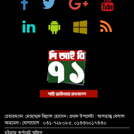
শিক্ষা প্রতিষ্ঠান জ্ঞানের বাতিঘর, শিক্ষকরা সেই আলোর বাহক: তথ্যমন্ত্রী
জহির উদ্দিন স্বপন
বায়েজিদ বোস্তামী থানার অভিযানে নিষিদ্ধ ঘোষিত আ. লীগের কর্মী
গ্রেপ্তার
চেয়ারম্যান: মোহাম্মদ বিল্লাল হোসেন। প্রধান উপদেষ্টা : আলহাজ্ব বেলাল
আহমেদ। যোগাযোগ : ০৩১-৭২৮০৮৫, ০১৩৩৬০১৭৩৩০
চট্টগ্রাম কর্পরেট অফিস: