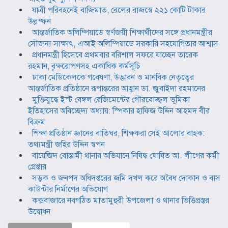
যাত্রী পরিবহনেই বাজিমাত, রেলের রাজস্বে ২২১ কোটি টাকার
উল্লম্ফন
আন্তর্জাতিক অলিম্পিয়াডে স্বর্ণজয়ী শিক্ষার্থীদের সঙ্গে প্রধানমন্ত্রীর
সৌজন্য সাক্ষাৎ, এআই অলিম্পিয়াডে সরকারি সহযোগিতার আশ্বাস
প্রধানমন্ত্রী হিসেবে প্রথমবার বরিশাল সফরে যাচ্ছেন তারেক
রহমান, বৃক্ষরোপণসহ একাধিক কর্মসূচি
ঢাকা মেডিকেলকে গবেষণা, উদ্ভাবন ও মানবিক নেতৃত্বের
আন্তর্জাতিক প্রতিষ্ঠানে রূপান্তরের আহ্বান ডা. জুবাইদা রহমানের
মুক্তিযুদ্ধে ইস্ট বেঙ্গল রেজিমেন্টের গৌরবোজ্জ্বল ভূমিকা
ইতিহাসের অবিচ্ছেদ্য অধ্যায়: স্পিকার হাফিজ উদ্দিন আহমদ বীর
বিক্রম
শিক্ষা প্রতিষ্ঠান জ্ঞানের বাতিঘর, শিক্ষকরা সেই আলোর বাহক:
তথ্যমন্ত্রী জহির উদ্দিন স্বপন
বায়েজিদ বোস্তামী থানার অভিযানে নিষিদ্ধ ঘোষিত আ. লীগের কর্মী
গ্রেপ্তার
সড়ক ও জনপদ অধিদপ্তরের জমি দখল করে অবৈধ দোকান ও বাস
কাউন্টার নির্মাণের অভিযোগ
কক্সবাজারে নবগঠিত মাতামুহুরী উপজেলা ও থানার ভিত্তিপ্রস্তর
উদ্বোধন