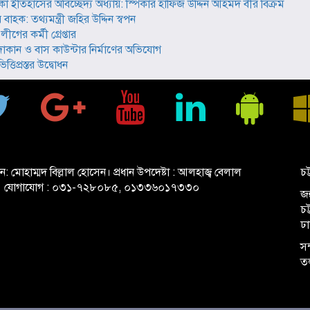
ূমিকা ইতিহাসের অবিচ্ছেদ্য অধ্যায়: স্পিকার হাফিজ উদ্দিন আহমদ বীর বিক্রম
বাহক: তথ্যমন্ত্রী জহির উদ্দিন স্বপন
গের কর্মী গ্রেপ্তার
ান ও বাস কাউন্টার নির্মাণের অভিযোগ
তিপ্রস্তর উদ্বোধন
ান: মোহাম্মদ বিল্লাল হোসেন। প্রধান উপদেষ্টা : আলহাজ্ব বেলাল
চট
 যোগাযোগ : ০৩১-৭২৮০৮৫, ০১৩৩৬০১৭৩৩০
জহ
চ
ঢ
সম
ত