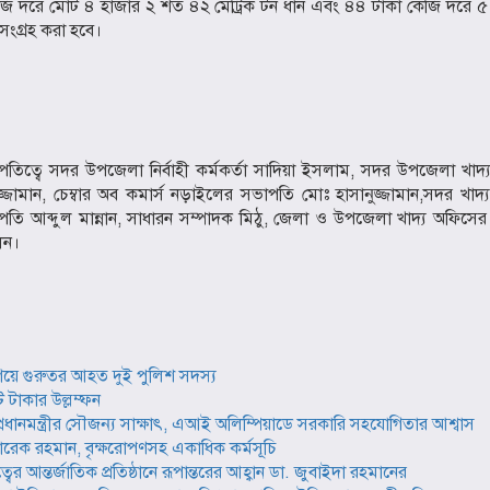
েজি দরে মোট ৪ হাজার ২ শত ৪২ মেট্রিক টন ধান এবং ৪৪ টাকা কেজি দরে ৫
সংগ্রহ করা হবে।
ভাপতিত্বে সদর উপজেলা নির্বাহী কর্মকর্তা সাদিয়া ইসলাম, সদর উপজেলা খাদ্য 
্জামান, চেম্বার অব কমার্স নড়াইলের সভাপতি মোঃ হাসানুজ্জামান,সদর খাদ্
াপতি আব্দুল মান্নান, সাধারন সম্পাদক মিঠু, জেলা ও উপজেলা খাদ্য অফিসের ক
েন।
িয়ে গুরুতর আহত দুই পুলিশ সদস্য
 টাকার উল্লম্ফন
্গে প্রধানমন্ত্রীর সৌজন্য সাক্ষাৎ, এআই অলিম্পিয়াডে সরকারি সহযোগিতার আশ্বাস
ন তারেক রহমান, বৃক্ষরোপণসহ একাধিক কর্মসূচি
 আন্তর্জাতিক প্রতিষ্ঠানে রূপান্তরের আহ্বান ডা. জুবাইদা রহমানের