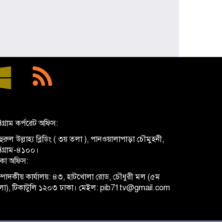
্টগ্রাম কর্পরেট অফিস:
ুরুল উল্লাহ্য ব্লিডিং ( ৩য় তলা ), পানওয়ালাপাড়া চৌমুহনী,
ট্টগ্রাম-৪১০০।
াকা অফিস:
্পাদকীয় কার্যালয়: ৪৩, হাটখোলা রোড, চৌধুরী মল (৫ম
লা), টিকাটুলি ১২০৩ ঢাকা। মেইল: pib71tv@gmail.com