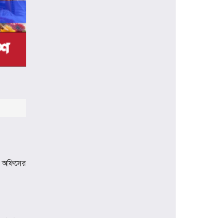
প্রধানমন্ত্রী হিসেবে প্রথমবার বরিশাল সফরে
যাচ্ছেন তারেক রহমান, বৃক্ষরোপণসহ
একাধিক কর্মসূচি
ঢাকা মেডিকেলকে গবেষণা, উদ্ভাবন ও
মানবিক নেতৃত্বের আন্তর্জাতিক প্রতিষ্ঠানে
রূপান্তরের আহ্বান ডা. জুবাইদা রহমানের
মুক্তিযুদ্ধে ইস্ট বেঙ্গল রেজিমেন্টের
গৌরবোজ্জ্বল ভূমিকা ইতিহাসের অবিচ্ছেদ্য
অধ্যায়: স্পিকার হাফিজ উদ্দিন আহমদ বীর
বিক্রম
শিক্ষা প্রতিষ্ঠান জ্ঞানের বাতিঘর, শিক্ষকরা
সেই আলোর বাহক: তথ্যমন্ত্রী জহির উদ্দিন
স্বপন
য অফিসের
বায়েজিদ বোস্তামী থানার অভিযানে নিষিদ্ধ
ঘোষিত আ. লীগের কর্মী গ্রেপ্তার