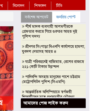
্ব
বিনোদন
শিক্ষাঙ্গন
টিভি
সর্বশেষ আপডেট
জনপ্রিয় পোস্ট
শীর্ষ মাদক ব্যবসায়ী আলমগীরকে
গ্রেফতার করতে গিয়ে গুরুতর আহত দুই
পুলিশ সদস্য
শ্রীনগর সিংপাড়া বিএনপি কার্যালয়ে হামলা,
যুবদল নেতাসহ আহত ৪
যাত্রী পরিবহনেই বাজিমাত, রেলের রাজস্বে
২২১ কোটি টাকার উল্লম্ফন
পানিবন্দি অসহায় মানুষের পাশে চট্টগ্রাম
মেট্রোপলিটন পুলিশ (সিএমপি)
আন্তর্জাতিক অলিম্পিয়াডে স্বর্ণজয়ী
শিক্ষার্থীদের সঙ্গে প্রধানমন্ত্রীর সৌজন্য
সাক্ষাৎ, এআই অলিম্পিয়াডে সরকারি
আমাদের পেজ লাইক করুন
সহযোগিতার আশ্বাস