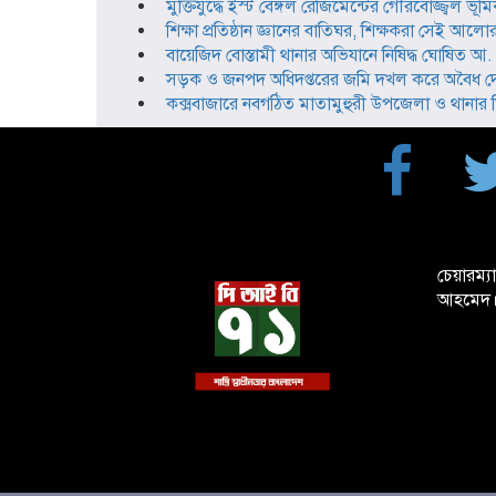
মুক্তিযুদ্ধে ইস্ট বেঙ্গল রেজিমেন্টের গৌরবোজ্জ্বল ভ
শিক্ষা প্রতিষ্ঠান জ্ঞানের বাতিঘর, শিক্ষকরা সেই আলোর 
বায়েজিদ বোস্তামী থানার অভিযানে নিষিদ্ধ ঘোষিত আ. লী
সড়ক ও জনপদ অধিদপ্তরের জমি দখল করে অবৈধ দোক
কক্সবাজারে নবগঠিত মাতামুহুরী উপজেলা ও থানার ভিত্
চেয়ারম্য
আহমেদ।