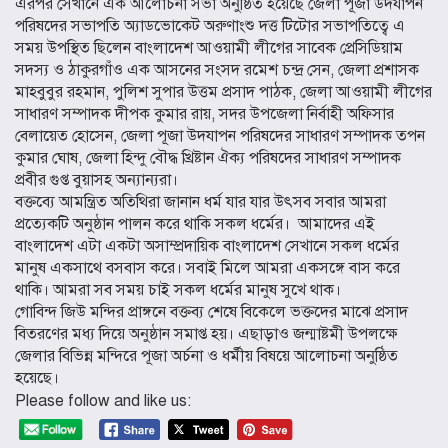
এরপর সেখানে এক আলোচনা সভা অনুষ্ঠিত হয়েছে জেলা পূজা উদযাপন
পরিষদের সভাপতি অ্যাডভোকেট অরুণাংশু দত্ত টিটোর সভাপতিত্বে এ
সময় উপস্থিত ছিলেন বাংলাদেশ আওয়ামী লীগের সাবেক প্রেসিডিয়াম
সদস্য ও ঠাকুরগাঁও এক আসনের সংসদ রমেশ চন্দ্র সেন, জেলা প্রশাসক
মাহবুবুর রহমান, পুলিশ সুপার উত্তম প্রসাদ পাঠক, জেলা আওয়ামী লীগের
সাধারণ সম্পাদক দীপক কুমার রায়, সদর উপজেলা নির্বাহী অফিসার
বেলায়েত হোসেন, জেলা পূজা উদযাপন পরিষদের সাধারণ সম্পাদক তপন
কুমার ঘোষ, জেলা হিন্দু বৌদ্ধ খ্রিষ্টান ঐক্য পরিষদের সাধারণ সম্পাদক
প্রবীর গুপ্ত বুয়াসহ অন্যান্যরা।
বক্তব্যে আমন্ত্রিত অতিথিরা জানান ধর্ম যার যার উৎসব সবার আমরা
প্রত্যেকটি অনুষ্ঠান পালন করে থাকি সকল ধর্মের। আমাদের এই
বাংলাদেশ এটা একটা অসাম্প্রদায়িক বাংলাদেশ সেখানে সকল ধর্মের
মানুষ একসাথে বসবাস করে। সবাই মিলে আমরা একসঙ্গে বাস করে
থাকি। আমরা সব সময় চাই সকল ধর্মের মানুষ সুখে থাক।
গোবিন্দ জিউ মন্দির প্রাঙ্গনে বক্তব্য শেষে বিকেলে ভক্তদের মাঝে প্রসাদ
বিতরণের মধ্য দিয়ে অনুষ্ঠান সমাপ্ত হয়। এছাড়াও জন্মাষ্টমী উপলক্ষে
জেলার বিভিন্ন মন্দিরে পূজা অর্চনা ও ধর্মীয় বিষয়ে আলোচনা অনুষ্ঠিত
হয়েছে।
Please follow and like us: