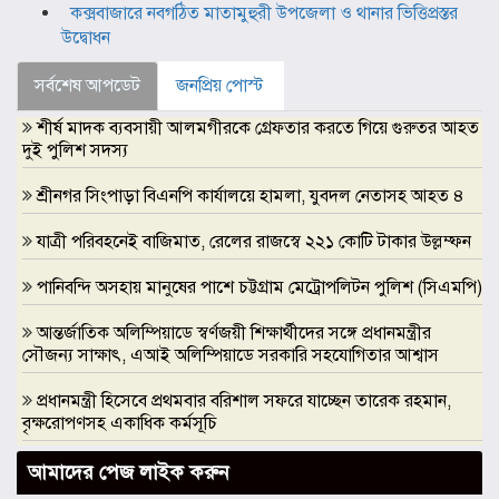
কক্সবাজারে নবগঠিত মাতামুহুরী উপজেলা ও থানার ভিত্তিপ্রস্তর
উদ্বোধন
সর্বশেষ আপডেট
জনপ্রিয় পোস্ট
শীর্ষ মাদক ব্যবসায়ী আলমগীরকে গ্রেফতার করতে গিয়ে গুরুতর আহত
দুই পুলিশ সদস্য
শ্রীনগর সিংপাড়া বিএনপি কার্যালয়ে হামলা, যুবদল নেতাসহ আহত ৪
যাত্রী পরিবহনেই বাজিমাত, রেলের রাজস্বে ২২১ কোটি টাকার উল্লম্ফন
পানিবন্দি অসহায় মানুষের পাশে চট্টগ্রাম মেট্রোপলিটন পুলিশ (সিএমপি)
আন্তর্জাতিক অলিম্পিয়াডে স্বর্ণজয়ী শিক্ষার্থীদের সঙ্গে প্রধানমন্ত্রীর
সৌজন্য সাক্ষাৎ, এআই অলিম্পিয়াডে সরকারি সহযোগিতার আশ্বাস
প্রধানমন্ত্রী হিসেবে প্রথমবার বরিশাল সফরে যাচ্ছেন তারেক রহমান,
বৃক্ষরোপণসহ একাধিক কর্মসূচি
ঢাকা মেডিকেলকে গবেষণা, উদ্ভাবন ও মানবিক নেতৃত্বের আন্তর্জাতিক
আমাদের পেজ লাইক করুন
প্রতিষ্ঠানে রূপান্তরের আহ্বান ডা. জুবাইদা রহমানের