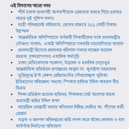
এই বিভাগের আরো খবর
শীর্ষ মাদক ব্যবসায়ী আলমগীরকে গ্রেফতার করতে গিয়ে গুরুতর
আহত দুই পুলিশ সদস্য
যাত্রী পরিবহনেই বাজিমাত, রেলের রাজস্বে ২২১ কোটি টাকার
উল্লম্ফন
আন্তর্জাতিক অলিম্পিয়াডে স্বর্ণজয়ী শিক্ষার্থীদের সঙ্গে প্রধানমন্ত্রীর
সৌজন্য সাক্ষাৎ, এআই অলিম্পিয়াডে সরকারি সহযোগিতার আশ্বাস
প্রধানমন্ত্রী হিসেবে প্রথমবার বরিশাল সফরে যাচ্ছেন তারেক
রহমান, বৃক্ষরোপণসহ একাধিক কর্মসূচি
ঢাকা মেডিকেলকে গবেষণা, উদ্ভাবন ও মানবিক নেতৃত্বের
আন্তর্জাতিক প্রতিষ্ঠানে রূপান্তরের আহ্বান ডা. জুবাইদা রহমানের
মুক্তিযুদ্ধে ইস্ট বেঙ্গল রেজিমেন্টের গৌরবোজ্জ্বল ভূমিকা
ইতিহাসের অবিচ্ছেদ্য অধ্যায়: স্পিকার হাফিজ উদ্দিন আহমদ বীর
বিক্রম
শিক্ষা প্রতিষ্ঠান জ্ঞানের বাতিঘর, শিক্ষকরা সেই আলোর বাহক:
তথ্যমন্ত্রী জহির উদ্দিন স্বপন
বায়েজিদ বোস্তামী থানার অভিযানে নিষিদ্ধ ঘোষিত আ. লীগের কর্মী
গ্রেপ্তার
সড়ক ও জনপদ অধিদপ্তরের জমি দখল করে অবৈধ দোকান ও বাস
কাউন্টার নির্মাণের অভিযোগ