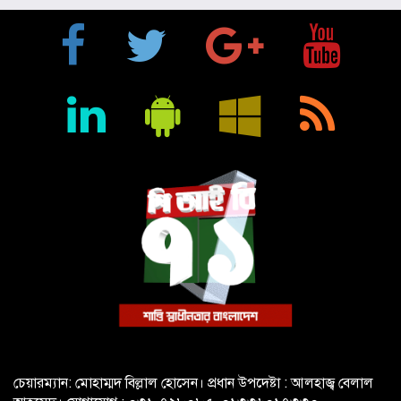
মুক্তিযুদ্ধে ইস্ট বেঙ্গল রেজিমেন্টের গৌরবোজ্জ্বল ভূমিকা ইতিহাসের
অবিচ্ছেদ্য অধ্যায়: স্পিকার হাফিজ উদ্দিন আহমদ বীর বিক্রম
শিক্ষা প্রতিষ্ঠান জ্ঞানের বাতিঘর, শিক্ষকরা সেই আলোর বাহক: তথ্যমন্ত্রী
জহির উদ্দিন স্বপন
বায়েজিদ বোস্তামী থানার অভিযানে নিষিদ্ধ ঘোষিত আ. লীগের কর্মী
গ্রেপ্তার
চেয়ারম্যান: মোহাম্মদ বিল্লাল হোসেন। প্রধান উপদেষ্টা : আলহাজ্ব বেলাল