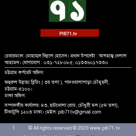
চেয়ারম্যান: মোহাম্মদ বিল্লাল হোসেন। প্রধান উপদেষ্টা : আলহাজ্ব বেলাল
আহমেদ। যোগাযোগ : ০৩১-৭২৮০৮৫, ০১৩৩৬০১৭৩৩০
চট্টগ্রাম কর্পরেট অফিস:
জহুরুল উল্লাহ্য ব্লিডিং ( ৩য় তলা ), পানওয়ালাপাড়া চৌমুহনী,
চট্টগ্রাম-৪১০০।
ঢাকা অফিস:
সম্পাদকীয় কার্যালয়: ৪৩, হাটখোলা রোড, চৌধুরী মল (৫ম তলা),
টিকাটুলি ১২০৩ ঢাকা। মেইল: pib71tv@gmail.com
© All rights reserved © 2023 www.pib71.tv