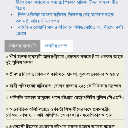
ইতিহাসের অবিচ্ছেদ্য অধ্যায়: স্পিকার হাফিজ উদ্দিন আহমদ বীর
বিক্রম
শিক্ষা প্রতিষ্ঠান জ্ঞানের বাতিঘর, শিক্ষকরা সেই আলোর বাহক:
তথ্যমন্ত্রী জহির উদ্দিন স্বপন
বায়েজিদ বোস্তামী থানার অভিযানে নিষিদ্ধ ঘোষিত আ. লীগের কর্মী
গ্রেপ্তার
সর্বশেষ আপডেট
জনপ্রিয় পোস্ট
শীর্ষ মাদক ব্যবসায়ী আলমগীরকে গ্রেফতার করতে গিয়ে গুরুতর আহত
দুই পুলিশ সদস্য
শ্রীনগর সিংপাড়া বিএনপি কার্যালয়ে হামলা, যুবদল নেতাসহ আহত ৪
যাত্রী পরিবহনেই বাজিমাত, রেলের রাজস্বে ২২১ কোটি টাকার উল্লম্ফন
পানিবন্দি অসহায় মানুষের পাশে চট্টগ্রাম মেট্রোপলিটন পুলিশ (সিএমপি)
আন্তর্জাতিক অলিম্পিয়াডে স্বর্ণজয়ী শিক্ষার্থীদের সঙ্গে প্রধানমন্ত্রীর
সৌজন্য সাক্ষাৎ, এআই অলিম্পিয়াডে সরকারি সহযোগিতার আশ্বাস
প্রধানমন্ত্রী হিসেবে প্রথমবার বরিশাল সফরে যাচ্ছেন তারেক রহমান,