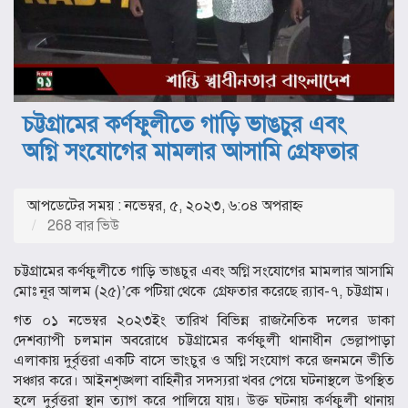
চট্টগ্রামের কর্ণফুলীতে গাড়ি ভাঙচুর এবং
অগ্নি সংযোগের মামলার আসামি গ্রেফতার
আপডেটের সময় : নভেম্বর, ৫, ২০২৩, ৬:০৪ অপরাহ্ণ
268 বার ভিউ
চট্টগ্রামের কর্ণফুলীতে গাড়ি ভাঙচুর এবং অগ্নি সংযোগের মামলার আসামি
মোঃ নূর আলম (২৫)’কে পটিয়া থেকে গ্রেফতার করেছে র‌্যাব-৭, চট্টগ্রাম।
গত ০১ নভেম্বর ২০২৩ইং তারিখ বিভিন্ন রাজনৈতিক দলের ডাকা
দেশব্যাপী চলমান অবরোধে চট্টগ্রামের কর্ণফুলী থানাধীন ভেল্লাপাড়া
এলাকায় দুর্বৃত্তরা একটি বাসে ভাংচুর ও অগ্নি সংযোগ করে জনমনে ভীতি
সঞ্চার করে। আইনশৃঙ্খলা বাহিনীর সদস্যরা খবর পেয়ে ঘটনাস্থলে উপস্থিত
হলে দুর্বৃত্তরা স্থান ত্যাগ করে পালিয়ে যায়। উক্ত ঘটনায় কর্ণফুলী থানায়