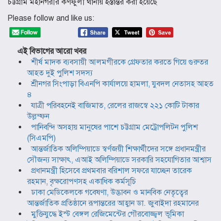
চট্টগ্রাম মহানগরীর কর্ণফুলী থানায় হস্তান্তর করা হয়েছে
Please follow and like us:
এই বিভাগের আরো খবর
শীর্ষ মাদক ব্যবসায়ী আলমগীরকে গ্রেফতার করতে গিয়ে গুরুতর
আহত দুই পুলিশ সদস্য
শ্রীনগর সিংপাড়া বিএনপি কার্যালয়ে হামলা, যুবদল নেতাসহ আহত
৪
যাত্রী পরিবহনেই বাজিমাত, রেলের রাজস্বে ২২১ কোটি টাকার
উল্লম্ফন
পানিবন্দি অসহায় মানুষের পাশে চট্টগ্রাম মেট্রোপলিটন পুলিশ
(সিএমপি)
আন্তর্জাতিক অলিম্পিয়াডে স্বর্ণজয়ী শিক্ষার্থীদের সঙ্গে প্রধানমন্ত্রীর
সৌজন্য সাক্ষাৎ, এআই অলিম্পিয়াডে সরকারি সহযোগিতার আশ্বাস
প্রধানমন্ত্রী হিসেবে প্রথমবার বরিশাল সফরে যাচ্ছেন তারেক
রহমান, বৃক্ষরোপণসহ একাধিক কর্মসূচি
ঢাকা মেডিকেলকে গবেষণা, উদ্ভাবন ও মানবিক নেতৃত্বের
আন্তর্জাতিক প্রতিষ্ঠানে রূপান্তরের আহ্বান ডা. জুবাইদা রহমানের
মুক্তিযুদ্ধে ইস্ট বেঙ্গল রেজিমেন্টের গৌরবোজ্জ্বল ভূমিকা