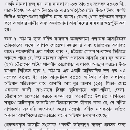
একটি মামলা রুজু হয়। যার মামলা নং-০৩ তাং-০২ নভেম্বর ২০২৩ খ্রি.,
ধারা- বিশেষ ক্ষমতা আইন ১৯৭৪ এর ১৫(৩)/২৫ (ডি)। উক্ত ঘটনার একটি
ভিডিও আইনশৃঙ্খলা বাহিনীর হাতে আসে। যেখান থেকে দুর্বৃত্তদের সনাক্ত
করে এজাহার নামীয় এবং অজ্ঞাতনামা আসামিদের মামলায় অন্তর্ভুক্ত করা
হয়।
র‌্যাব-৭, চট্টগ্রাম সূত্রে বর্ণিত মামলার অজ্ঞাতনামা পলাতক আসামিদের
গ্রেফতারের লক্ষ্যে ব্যাপক গোয়েন্দা নজরদারি এবং ছায়াতদন্ত অব্যাহত
রাখে। নজরদারীর এক পর্যায়ে র‌্যাব-৭, চট্টগ্রাম গোপন সংবাদের ভিত্তিতে
জানতে পারে যে, উক্ত মামলার সন্দিগ্ধ পলাতক আসামি মোঃ নূর আলম
(২৫) চট্টগ্রামের পটিয়া থানাধীন বেল্লাপাড়া এলাকায় অবস্থান করছে। উক্ত
তথ্যের ভিত্তিতে র‌্যাব-৭, চট্টগ্রাম এর একটি আভিযানিক দল গত ০৩
নভেম্বর ২০২৩ ইং রাত আনুমানিক ২০০৫ ঘটিকায় বর্ণিত এলাকায়
অভিযান পরিচালনা করে আসামি মোঃ নূর আলম (২৫), পিতা- মোঃ
এনায়েত আলী, সাং-উত্তর দিয়ান কুটিরপাড়া, থানা-পটিয়া, জেলা-
চট্টগ্রাম’কে গ্রেফতার করতে সক্ষম হয়। পরবর্তীতে উপস্থিত সাক্ষীদের
সম্মুখে আটককৃত আসামি’কে জিজ্ঞাসাবাদে স্বীকার করে যে, সে বর্ণিত
নাশকতায় সরাসরি অংশগ্রহণ করে। উল্লেখ্য, বর্ণিত নাশকতায় জড়িত
অন্যান্য আসামিদের গ্রেফতারের লক্ষ্যে অভিযান চলমান রয়েছে।
গ্রেফতারকৃত আসামি সংক্রান্তে পরবর্তী আইনানুগ ব্যবস্থা গ্রহনের জন্য