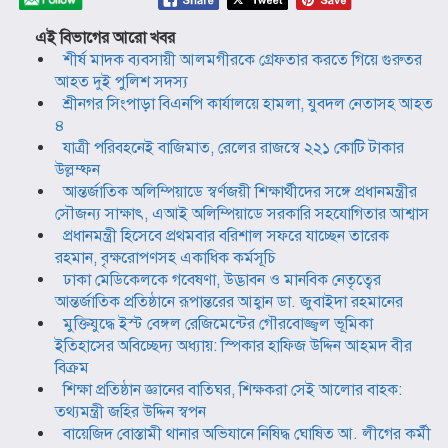
এই বিভাগের আরো খবর
শীর্ষ মাদক ব্যবসায়ী আলমগীরকে গ্রেফতার করতে গিয়ে গুরুতর
আহত দুই পুলিশ সদস্য
শ্রীনগর সিংপাড়া বিএনপি কার্যালয়ে হামলা, যুবদল নেতাসহ আহত
৪
যাত্রী পরিবহনেই বাজিমাত, রেলের রাজস্বে ২২১ কোটি টাকার
উল্লম্ফন
আন্তর্জাতিক অলিম্পিয়াডে স্বর্ণজয়ী শিক্ষার্থীদের সঙ্গে প্রধানমন্ত্রীর
সৌজন্য সাক্ষাৎ, এআই অলিম্পিয়াডে সরকারি সহযোগিতার আশ্বাস
প্রধানমন্ত্রী হিসেবে প্রথমবার বরিশাল সফরে যাচ্ছেন তারেক
রহমান, বৃক্ষরোপণসহ একাধিক কর্মসূচি
ঢাকা মেডিকেলকে গবেষণা, উদ্ভাবন ও মানবিক নেতৃত্বের
আন্তর্জাতিক প্রতিষ্ঠানে রূপান্তরের আহ্বান ডা. জুবাইদা রহমানের
মুক্তিযুদ্ধে ইস্ট বেঙ্গল রেজিমেন্টের গৌরবোজ্জ্বল ভূমিকা
ইতিহাসের অবিচ্ছেদ্য অধ্যায়: স্পিকার হাফিজ উদ্দিন আহমদ বীর
বিক্রম
শিক্ষা প্রতিষ্ঠান জ্ঞানের বাতিঘর, শিক্ষকরা সেই আলোর বাহক:
তথ্যমন্ত্রী জহির উদ্দিন স্বপন
বায়েজিদ বোস্তামী থানার অভিযানে নিষিদ্ধ ঘোষিত আ. লীগের কর্মী