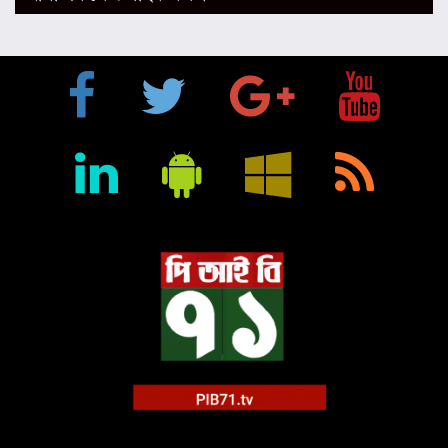
প্রতিষ্ঠানে রূপান্তরের আহ্বান ডা. জুবাইদা রহমানের
মুক্তিযুদ্ধে ইস্ট বেঙ্গল রেজিমেন্টের গৌরবোজ্জ্বল ভূমিকা ইতিহাসের
অবিচ্ছেদ্য অধ্যায়: স্পিকার হাফিজ উদ্দিন আহমদ বীর বিক্রম
শিক্ষা প্রতিষ্ঠান জ্ঞানের বাতিঘর, শিক্ষকরা সেই আলোর বাহক: তথ্যমন্ত্রী
জহির উদ্দিন স্বপন
বায়েজিদ বোস্তামী থানার অভিযানে নিষিদ্ধ ঘোষিত আ. লীগের কর্মী
গ্রেপ্তার