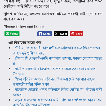
“আমরা শুধু ন্যায়বিচার চাই। এই মৃত্যুর রহস্য উন্মোচন করে প্রকৃত
দোষীদের শাস্তি নিশ্চিত করতে হবে।”
পুলিশ জানিয়েছে, তদন্তের অগ্রগতির ভিত্তিতে পরবর্তী আইনানুগ ব্যবস্থা
গ্রহণ করা হবে।
Please follow and like us:
এই বিভাগের আরো খবর
শীর্ষ মাদক ব্যবসায়ী আলমগীরকে গ্রেফতার করতে গিয়ে গুরুতর
আহত দুই পুলিশ সদস্য
শ্রীনগর সিংপাড়া বিএনপি কার্যালয়ে হামলা, যুবদল নেতাসহ আহত
৪
যাত্রী পরিবহনেই বাজিমাত, রেলের রাজস্বে ২২১ কোটি টাকার
উল্লম্ফন
শিক্ষা প্রতিষ্ঠান জ্ঞানের বাতিঘর, শিক্ষকরা সেই আলোর বাহক:
তথ্যমন্ত্রী জহির উদ্দিন স্বপন
বায়েজিদ বোস্তামী থানার অভিযানে নিষিদ্ধ ঘোষিত আ. লীগের কর্মী
গ্রেপ্তার
সড়ক ও জনপদ অধিদপ্তরের জমি দখল করে অবৈধ দোকান ও বাস
কাউন্টার নির্মাণের অভিযোগ