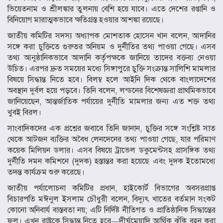
ভিয়েতনাম ও শ্রীলঙ্কার তুলনায় বেশি হয়ে যাবে। এতে দেশের রপ্তানি ও
বিনিয়োগ মারাত্মকভাবে ক্ষতিগ্রস্ত হওয়ার আশঙ্কা রয়েছে।
জাতীয় কমিটির সদস্য অধ্যাপক মোশতাক হোসেন খান বলেন, আদানির
সঙ্গে করা চুক্তিতে গুরুতর অনিয়ম ও দুর্নীতির তথ্য পাওয়া গেছে। এসব
তথ্য আনুষ্ঠানিকভাবে আদানি কর্তৃপক্ষকে জানিয়ে তাদের বক্তব্য নেওয়া
উচিত। এরপর দ্রুত সময়ের মধ্যে সিঙ্গাপুরে চুক্তি সংক্রান্ত সালিশি মামলার
বিষয়ে সিদ্ধান্ত নিতে হবে। বিলম্ব হলে আইনি দিক থেকে বাংলাদেশের
অবস্থান দুর্বল হয়ে পড়বে। তিনি বলেন, লন্ডনের বিশেষজ্ঞরা প্রাথমিকভাবে
জানিয়েছেন, আন্তর্জাতিক পর্যায়ের দুর্নীতি মামলার জন্য এত শক্ত তথ্য
খুবই বিরল।
সাংবাদিকদের এক প্রশ্নের জবাবে তিনি জানান, চুক্তির সঙ্গে সংশ্লিষ্ট সাত
থেকে আটজন ব্যক্তির অবৈধ লেনদেনের তথ্য পাওয়া গেছে, যার পরিমাণ
কয়েক মিলিয়ন ডলার। এসব বিষয়ে ট্রাভেল ডকুমেন্টসহ প্রাসঙ্গিক তথ্য
দুর্নীতি দমন কমিশনে (দুদক) হস্তান্তর করা হয়েছে এবং দুদক ইতোমধ্যে
তদন্ত কার্যক্রম শুরু করেছে।
জাতীয় পর্যালোচনা কমিটির প্রধান, হাইকোর্ট বিভাগের অবসরপ্রাপ্ত
বিচারপতি মঈনুল ইসলাম চৌধুরী বলেন, বিদ্যুৎ খাতের বর্তমান সংকট
কোনো অনিবার্য বাস্তবতা নয়; এটি নির্দিষ্ট নীতিগত ও প্রাতিষ্ঠানিক সিদ্ধান্তের
ফল। এখন রাষ্ট্রকে সিদ্ধান্ত নিতে হবে—দীর্ঘমেয়াদি আর্থিক ঝুঁকি বহন করা