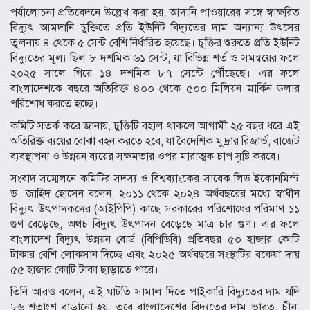
পর্যালোচনা প্রতিবেদনে উল্লেখ করা হয়, আদানি পাওয়ারের সঙ্গে স্বাক্ষরিত
বিদ্যুৎ আমদানি চুক্তিতে প্রতি ইউনিট বিদ্যুতের দাম অন্যান্য উৎসের
তুলনায় ৪ থেকে ৫ সেন্ট বেশি নির্ধারিত হয়েছে। চুক্তির শুরুতে প্রতি ইউনিট
বিদ্যুতের মূল্য ছিল ৮ দশমিক ৬১ সেন্ট, যা বিভিন্ন শর্ত ও সমন্বয়ের ফলে
২০২৫ সালে গিয়ে ১৪ দশমিক ৮৭ সেন্টে পৌঁছেছে। এর ফলে
বাংলাদেশকে বছরে অতিরিক্ত ৪০০ থেকে ৫০০ মিলিয়ন মার্কিন ডলার
পরিশোধ করতে হচ্ছে।
কমিটি সতর্ক করে জানায়, চুক্তিটি বহাল থাকলে আগামী ২৫ বছর ধরে এই
অতিরিক্ত ব্যয়ের বোঝা বহন করতে হবে, যা বৈদেশিক মুদ্রার রিজার্ভ, বাজেট
ব্যবস্থাপনা ও উন্নয়ন ব্যয়ের সক্ষমতার ওপর মারাত্মক চাপ সৃষ্টি করবে।
সংবাদ সম্মেলনে কমিটির সদস্য ও বিশ্বব্যাংকের সাবেক লিড ইকোনমিস্ট
ড. জাহিদ হোসেন বলেন, ২০১১ থেকে ২০২৪ অর্থবছরের মধ্যে স্বাধীন
বিদ্যুৎ উৎপাদকদের (আইপিপি) কাছে সরকারের পরিশোধের পরিমাণ ১১
গুণ বেড়েছে, অথচ বিদ্যুৎ উৎপাদন বেড়েছে মাত্র চার গুণ। এর ফলে
বাংলাদেশ বিদ্যুৎ উন্নয়ন বোর্ড (বিপিডিবি) প্রতিবছর ৫০ হাজার কোটি
টাকার বেশি লোকসান দিচ্ছে এবং ২০২৫ অর্থবছরে সংস্থাটির বকেয়া দায়
৫৫ হাজার কোটি টাকা ছাড়াতে পারে।
তিনি আরও বলেন, এই ঘাটতি সামাল দিতে পাইকারি বিদ্যুতের দাম যদি
৮৬ শতাংশ বাড়ানো হয়, তবে বাংলাদেশের বিদ্যুতের দাম ভারত, চীন,