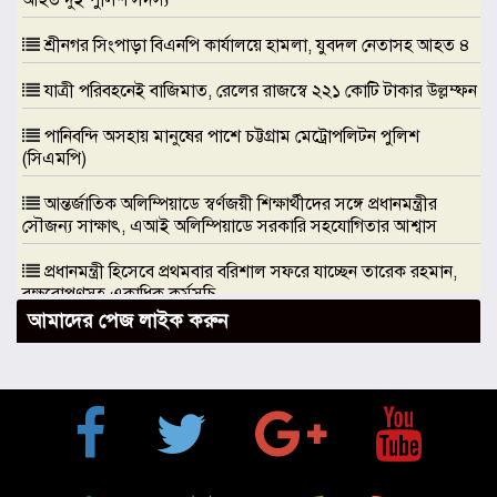
আহত দুই পুলিশ সদস্য
শ্রীনগর সিংপাড়া বিএনপি কার্যালয়ে হামলা, যুবদল নেতাসহ আহত ৪
যাত্রী পরিবহনেই বাজিমাত, রেলের রাজস্বে ২২১ কোটি টাকার উল্লম্ফন
পানিবন্দি অসহায় মানুষের পাশে চট্টগ্রাম মেট্রোপলিটন পুলিশ
(সিএমপি)
আন্তর্জাতিক অলিম্পিয়াডে স্বর্ণজয়ী শিক্ষার্থীদের সঙ্গে প্রধানমন্ত্রীর
সৌজন্য সাক্ষাৎ, এআই অলিম্পিয়াডে সরকারি সহযোগিতার আশ্বাস
প্রধানমন্ত্রী হিসেবে প্রথমবার বরিশাল সফরে যাচ্ছেন তারেক রহমান,
বৃক্ষরোপণসহ একাধিক কর্মসূচি
আমাদের পেজ লাইক করুন
ঢাকা মেডিকেলকে গবেষণা, উদ্ভাবন ও মানবিক নেতৃত্বের আন্তর্জাতিক
প্রতিষ্ঠানে রূপান্তরের আহ্বান ডা. জুবাইদা রহমানের
মুক্তিযুদ্ধে ইস্ট বেঙ্গল রেজিমেন্টের গৌরবোজ্জ্বল ভূমিকা ইতিহাসের
অবিচ্ছেদ্য অধ্যায়: স্পিকার হাফিজ উদ্দিন আহমদ বীর বিক্রম
শিক্ষা প্রতিষ্ঠান জ্ঞানের বাতিঘর, শিক্ষকরা সেই আলোর বাহক: তথ্যমন্ত্রী