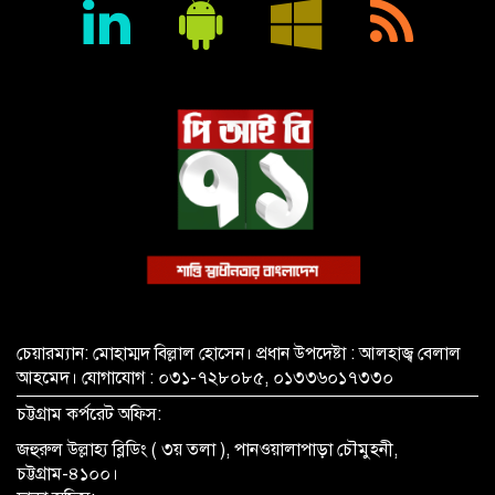
জহির উদ্দিন স্বপন
বায়েজিদ বোস্তামী থানার অভিযানে নিষিদ্ধ ঘোষিত আ. লীগের কর্মী
গ্রেপ্তার
চেয়ারম্যান: মোহাম্মদ বিল্লাল হোসেন। প্রধান উপদেষ্টা : আলহাজ্ব বেলাল
আহমেদ। যোগাযোগ : ০৩১-৭২৮০৮৫, ০১৩৩৬০১৭৩৩০
চট্টগ্রাম কর্পরেট অফিস:
জহুরুল উল্লাহ্য ব্লিডিং ( ৩য় তলা ), পানওয়ালাপাড়া চৌমুহনী,
চট্টগ্রাম-৪১০০।