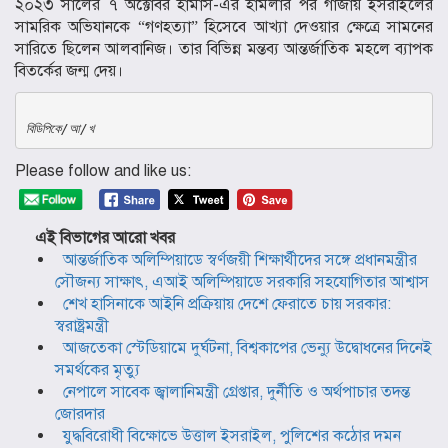
২০২৩ সালের ৭ অক্টোবর
হামাস
-এর হামলার পর গাজায় ইসরাইলের
সামরিক অভিযানকে “গণহত্যা” হিসেবে আখ্যা দেওয়ার ক্ষেত্রে সামনের
সারিতে ছিলেন আলবানিজ। তার বিভিন্ন মন্তব্য আন্তর্জাতিক মহলে ব্যাপক
বিতর্কের জন্ম দেয়।
বিডিপিকে/আ/খ
Please follow and like us:
এই বিভাগের আরো খবর
আন্তর্জাতিক অলিম্পিয়াডে স্বর্ণজয়ী শিক্ষার্থীদের সঙ্গে প্রধানমন্ত্রীর
সৌজন্য সাক্ষাৎ, এআই অলিম্পিয়াডে সরকারি সহযোগিতার আশ্বাস
শেখ হাসিনাকে আইনি প্রক্রিয়ায় দেশে ফেরাতে চায় সরকার:
স্বরাষ্ট্রমন্ত্রী
আজতেকা স্টেডিয়ামে দুর্ঘটনা, বিশ্বকাপের ভেন্যু উদ্বোধনের দিনেই
সমর্থকের মৃত্যু
নেপালে সাবেক জ্বালানিমন্ত্রী গ্রেপ্তার, দুর্নীতি ও অর্থপাচার তদন্ত
জোরদার
যুদ্ধবিরোধী বিক্ষোভে উত্তাল ইসরাইল, পুলিশের কঠোর দমন