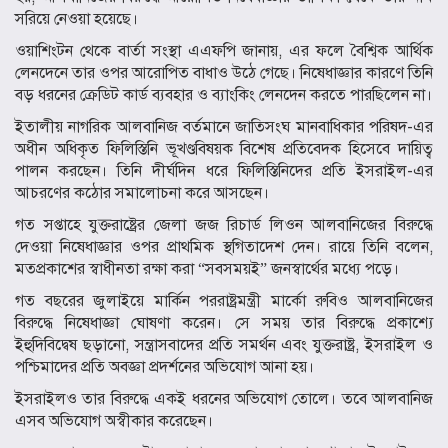
সরিয়ে নেওয়া হয়েছে।
ওয়াশিংটন থেকে বার্তা সংস্থা এএফপি জানায়, এর ফলে বৈশ্বিক আর্থিক
লেনদেনে তার ওপর আরোপিত বাধাও উঠে গেছে। নিষেধাজ্ঞার কারণে তিনি
বড় ধরনের ক্রেডিট কার্ড ব্যবহার ও ব্যাংকিং লেনদেন করতে পারছিলেন না।
ইতালীয় নাগরিক আলবানিজ বর্তমানে
জাতিসংঘ মানবাধিকার পরিষদ
-এর
অধীন অধিকৃত ফিলিস্তিনি ভূখণ্ডবিষয়ক বিশেষ প্রতিবেদক হিসেবে দায়িত্ব
পালন করছেন। তিনি দীর্ঘদিন ধরে ফিলিস্তিনিদের প্রতি
ইসরাইল
-এর
আচরণের কঠোর সমালোচনা করে আসছেন।
গত সপ্তাহে যুক্তরাষ্ট্রের জেলা জজ
রিচার্ড লিওন
আলবানিজের বিরুদ্ধে
দেওয়া নিষেধাজ্ঞার ওপর প্রাথমিক স্থগিতাদেশ দেন। রায়ে তিনি বলেন,
মতপ্রকাশের স্বাধীনতা রক্ষা করা “সবসময়ই” জনস্বার্থের মধ্যে পড়ে।
গত বছরের জুলাইয়ে মার্কিন পররাষ্ট্রমন্ত্রী
মার্কো রুবিও
আলবানিজের
বিরুদ্ধে নিষেধাজ্ঞা ঘোষণা করেন। সে সময় তার বিরুদ্ধে প্রকাশ্যে
ইহুদিবিদ্বেষ ছড়ানো, সন্ত্রাসবাদের প্রতি সমর্থন এবং যুক্তরাষ্ট্র, ইসরাইল ও
পশ্চিমাদের প্রতি অবজ্ঞা প্রদর্শনের অভিযোগ আনা হয়।
ইসরাইলও তার বিরুদ্ধে একই ধরনের অভিযোগ তোলে। তবে আলবানিজ
এসব অভিযোগ অস্বীকার করেছেন।