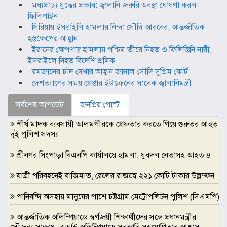
মধ্যপ্রাচ্য যুদ্ধের প্রভাব: জ্বালানি জরুরি অবস্থা ঘোষণা করল
ফিলিপাইন
সিরিয়ায় ইসরাইলি হামলার নিন্দা সৌদি আরবের, আন্তর্জাতিক
হস্তক্ষেপের আহ্বান
ইরানের ক্ষেপণাস্ত্র হামলায় পশ্চিম তীরে নিহত ৩ ফিলিস্তিনি নারী,
ইসরাইলে নিহত বিদেশি শ্রমিক
রমজানের চাঁদ দেখার আহ্বান জানাল সৌদি সুপ্রিম কোর্ট
দেশত্যাগের সময় গ্রেপ্তার ইউক্রেনের সাবেক জ্বালানিমন্ত্রী
সর্বশেষ আপডেট
জনপ্রিয় পোস্ট
শীর্ষ মাদক ব্যবসায়ী আলমগীরকে গ্রেফতার করতে গিয়ে গুরুতর আহত
দুই পুলিশ সদস্য
শ্রীনগর সিংপাড়া বিএনপি কার্যালয়ে হামলা, যুবদল নেতাসহ আহত ৪
যাত্রী পরিবহনেই বাজিমাত, রেলের রাজস্বে ২২১ কোটি টাকার উল্লম্ফন
পানিবন্দি অসহায় মানুষের পাশে চট্টগ্রাম মেট্রোপলিটন পুলিশ (সিএমপি)
আন্তর্জাতিক অলিম্পিয়াডে স্বর্ণজয়ী শিক্ষার্থীদের সঙ্গে প্রধানমন্ত্রীর