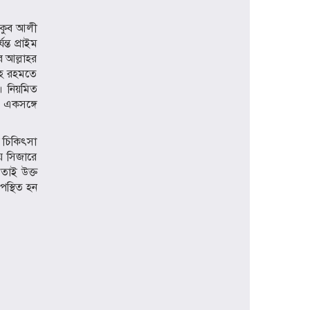
প্রধানমন্ত্রী হিসেবে প্রথমবার বরিশাল সফরে
য়াকুব আলী
যাচ্ছেন তারেক রহমান, বৃক্ষরোপণসহ
্ত প্রাইম
একাধিক কর্মসূচি
ে আল্লাহর
ঢাকা মেডিকেলকে গবেষণা, উদ্ভাবন ও
লাহ রহমতে
মানবিক নেতৃত্বের আন্তর্জাতিক প্রতিষ্ঠানে
ন। নিয়মিত
রূপান্তরের আহ্বান ডা. জুবাইদা রহমানের
 একসঙ্গে
মুক্তিযুদ্ধে ইস্ট বেঙ্গল রেজিমেন্টের
 চিকিৎসা
গৌরবোজ্জ্বল ভূমিকা ইতিহাসের অবিচ্ছেদ্য
অধ্যায়: স্পিকার হাফিজ উদ্দিন আহমদ বীর
য় সিজারে
বিক্রম
 তাই উক্ত
স্থিত হন
শিক্ষা প্রতিষ্ঠান জ্ঞানের বাতিঘর, শিক্ষকরা
সেই আলোর বাহক: তথ্যমন্ত্রী জহির উদ্দিন
স্বপন
বায়েজিদ বোস্তামী থানার অভিযানে নিষিদ্ধ
ঘোষিত আ. লীগের কর্মী গ্রেপ্তার