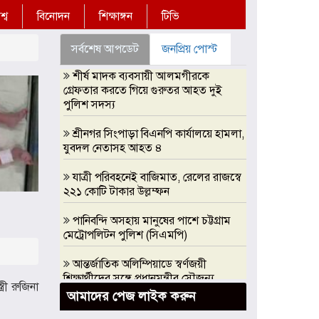
্ব
বিনোদন
শিক্ষাঙ্গন
টিভি
সর্বশেষ আপডেট
জনপ্রিয় পোস্ট
শীর্ষ মাদক ব্যবসায়ী আলমগীরকে
গ্রেফতার করতে গিয়ে গুরুতর আহত দুই
পুলিশ সদস্য
শ্রীনগর সিংপাড়া বিএনপি কার্যালয়ে হামলা,
যুবদল নেতাসহ আহত ৪
যাত্রী পরিবহনেই বাজিমাত, রেলের রাজস্বে
২২১ কোটি টাকার উল্লম্ফন
পানিবন্দি অসহায় মানুষের পাশে চট্টগ্রাম
মেট্রোপলিটন পুলিশ (সিএমপি)
আন্তর্জাতিক অলিম্পিয়াডে স্বর্ণজয়ী
শিক্ষার্থীদের সঙ্গে প্রধানমন্ত্রীর সৌজন্য
রী রুজিনা
সাক্ষাৎ, এআই অলিম্পিয়াডে সরকারি
আমাদের পেজ লাইক করুন
সহযোগিতার আশ্বাস