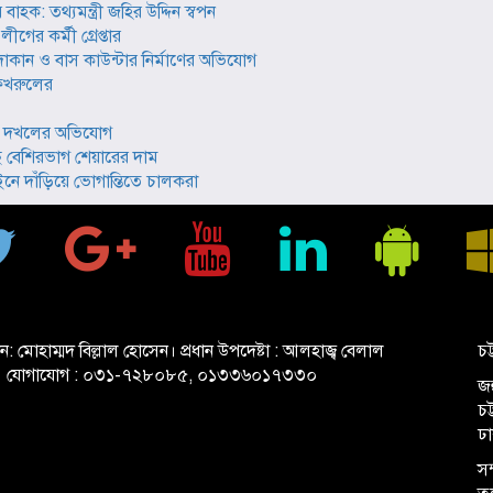
বাহক: তথ্যমন্ত্রী জহির উদ্দিন স্বপন
গের কর্মী গ্রেপ্তার
ান ও বাস কাউন্টার নির্মাণের অভিযোগ
 ফখরুলের
ত্তি দখলের অভিযোগ
বেশিরভাগ শেয়ারের দাম
ে দাঁড়িয়ে ভোগান্তিতে চালকরা
ান: মোহাম্মদ বিল্লাল হোসেন। প্রধান উপদেষ্টা : আলহাজ্ব বেলাল
চট
 যোগাযোগ : ০৩১-৭২৮০৮৫, ০১৩৩৬০১৭৩৩০
জহ
চ
ঢ
সম