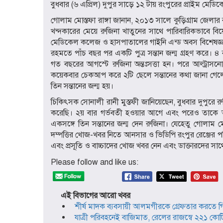
বুধবার (৬ এপ্রিল) দুপুর সাড়ে ১২ টায় রংপুরের প্রাইম মে
গোলাম মোস্তফা রাঙ্গা জানান, ২০১৩ সালে কুড়িগ্রাম জেলা
খন্দকারের মেয়ে রুজিনা খাতুনের সাথে পারিবারিকভাবে বিয়ে 
মেডিকেল কলেজ ও হাসপাতালের গাইনি এন্ড অবস বিশেষজ্ঞ সার
রহমতে পাঁচ বছর পর একটি পুত্র সন্তান জন্ম গ্রহণ করে। 
গত বছরের আগস্টে রুজিনা অন্তঃসত্তা হন। পরে আল্ট্রাসনো
কয়েকবার চেকআপ করে ২টি ছেলে সন্তানের কথা জানা গেলেও
তিন সন্তানের জন্ম হয়।
চিকিৎসক সোনালী রানী মুস্তফী জানিয়েছেন, বুধবার দুপুর
করেছি। ২য় বার গর্ভবতী হওয়ার আগে এবং পরেও তাকে আমি
একসঙ্গে তিন সন্তানের জন্ম দেন রুজিনা। যেহেতু গোলাম মো
দম্পত্তির খোজ-খবর নিতে আনসার ও ভিডিপি রংপুর রেঞ্জের
এবং প্রসূতি ও বাচ্চাদের খোজ খবর নেন এবং ডাক্তারদের সাথ
Please follow and like us:
এই বিভাগের আরো খবর
শীর্ষ মাদক ব্যবসায়ী আলমগীরকে গ্রেফতার করতে গ
যাত্রী পরিবহনেই বাজিমাত, রেলের রাজস্বে ২২১ কোটি