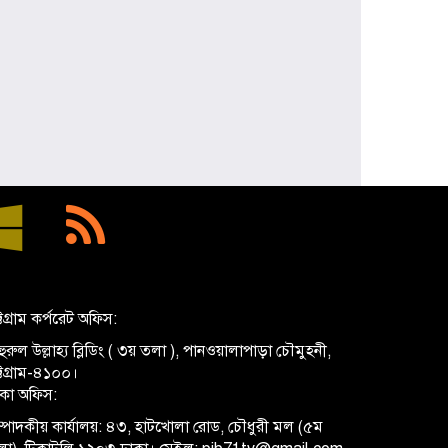
্টগ্রাম কর্পরেট অফিস:
ুরুল উল্লাহ্য ব্লিডিং ( ৩য় তলা ), পানওয়ালাপাড়া চৌমুহনী,
ট্টগ্রাম-৪১০০।
াকা অফিস:
্পাদকীয় কার্যালয়: ৪৩, হাটখোলা রোড, চৌধুরী মল (৫ম