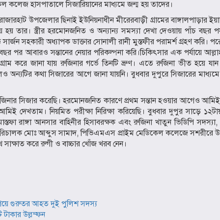
ডিকেল কলেজ হাসপাতালে সিজারিয়ানের মাধ্যমে জন্ম হয় তাদের।
র রাজারহাট উপজেলার ছিনাই ইউনিয়নাধীন মীরেরবাড়ী গ্রামের বাঙ্গালপাড়ার ই
হয় তার। স্ত্রীর হরমোনজনিত ও অন্যান্য সমস্যা দেখা দেওয়ায় পাঁচ বছর পর্যন
্জন সহকারী অধ্যাপক ডাক্তার সোনালী রানী মুস্তফীর পরামর্শ গ্রহণ করি। পর
৪ বছর পর আবারও সন্তানের নেয়ার পরিকল্পনা করি।চিকিৎসার এক পর্যায়ে আল্
গ্রাম করে জানা যায় রুজিনার গর্ভে তিনটি ভ্রুণ। এতে রুজিনা ভীত হয়ে যা
 অন্যটির কথা সিজারের আগে জানা যায়নি। বুধবার দুপুরে সিজারের মাধ্যমে
ে রুজিনার সিজার করেছি। হরমোনজনিত কারণে প্রথম সন্তান হওয়ার আগেও আমিই
ই দেখতাম। নিয়মিত পরীক্ষা নিরিক্ষা করিয়েছি। বুধবার দুপুর সাড়ে ১২টা
স্তফা রাঙ্গা আনসার বাহিনীর হিসাবরক্ষক এবং রুজিনা খাতুন ভিডিপি সদস্যা,
 পরিচালক মোঃ আব্দুস সামাদ, পিভিএমএস প্রাইম মেডিকেল কলেজে সশরীরে উপ
ে সাক্ষাত করে রুগী ও বাচ্চার খোঁজ খরব নেন।
িয়ে গুরুতর আহত দুই পুলিশ সদস্য
 টাকার উল্লম্ফন