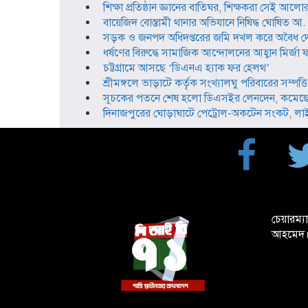
শিক্ষা প্রতিষ্ঠান জ্ঞানের বাতিঘর, শিক্ষকরা সেই আলোর 
বায়েজিদ বোস্তামী থানার অভিযানে নিষিদ্ধ ঘোষিত আ. লী
সড়ক ও জনপদ অধিদপ্তরের জমি দখল করে অবৈধ দোক
ধর্ষণের বিরুদ্ধে সামাজিক আন্দোলনের আহ্বান মির্জা
চট্টগ্রামে আসছে ‘ডিএনএ হ্যাক ফর হেলথ’
শ্রীমঙ্গলে ভাড়াটে কর্তৃক সংখ্যালঘু পরিবারের সম্প
সূচকের পতনে শেষ হলো ডিএসইর লেনদেন, কমেছে 
দিনাজপুরের ঘোড়াঘাটে পেট্রোল-অকটেন সংকট, লাইন
চেয়ারম্য
আহমেদ।