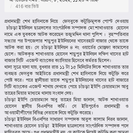
416 বার ভিউ
প্রধানমন্ত্রী শেখ হাসিনাকে নিয়ে ফেসবুকে কটুক্তিমূলক পোস্ট দেওয়ায়
চাঁচড়া ইউনিয়ন ছাত্রদলের সাংগঠনিক সম্পাদক মো:শাখাওয়াত হোসেন
নামে এক যুবককে আটক করেছেন তজুমদ্দিন থানা পুলিশ । বৃহস্পতিবার
সন্ধ্যার পর উপজেলার শম্ভুপুর ইউনিয়নের খাসেরহাট বাজার থেকে তাকে
আটক করা হয়। সে চাঁচড়া ইউনিয়ন ৪ নং ওয়ার্ডের মোস্তফা কামালের
ছেলে। আটককৃত শাখাওয়াত হোসেন শম্ভুপুর ইউনিয়ন দক্ষিণ খাসের হাট
বাজার সিটি এজেন্ট ব্যাংকের ক্যাসিয়ার হিসেবে কর্মরত ছিলেন।
থানা সুত্রে যানা যায়, বুধবার রাত ১১ টা ১৫ মিনিটের দিকে শাখাওয়াত তার
ব্যবহৃত ফেসবুক আইডিতে প্রধানমন্ত্রী শেখ হাসিনাকে নিয়ে কটুক্তি করে
পোষ্ট করে। পরে স্থানীয়রা তাকে শম্ভুপুর ইউনিয়নের খাসের হাট বাজারে
সিটি ব্যাংকের এজেন্ট শাখায় দেখতে পেয়ে চাঁচড়া ইউপি চেয়ারম্যান আবু
তাহের মিয়ার মাধ্যমে থানায় সংবাদ দেয়।
চাঁচড়া ইউপি চেয়ারম্যান আবু তাহের মিয়া জানান, আটক শাখাওয়াত
হোসেন স্থানীয় বিএনপির কর্মি। সে ইতিপূর্বেও প্রধানমন্ত্রী ও
আওয়ামীলীগের বিভিন্ন নেতাকে নিয়ে কটুক্তি করেছে।
চাঁচড়া ইউনিয়ন বিএনপির সাধারণ সম্পাদক আবুল কালাম নিরব জানান,
শাখাওয়াত হোসেন চাচঁড়া ইউনিয়ন ছাত্রদলের সাংগঠনিক সম্পাদক পদে
দায়িত্বরত আছে। শুধু প্রধানমন্ত্রীই নয়, যে কাউকে নিয়েই কটুক্তি করা আমরা