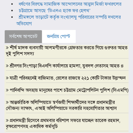
ধর্ষণের বিরুদ্ধে সামাজিক আন্দোলনের আহ্বান মির্জা ফখরুলের
চট্টগ্রামে আসছে ‘ডিএনএ হ্যাক ফর হেলথ’
শ্রীমঙ্গলে ভাড়াটে কর্তৃক সংখ্যালঘু পরিবারের সম্পত্তি দখলের
অভিযোগ
সর্বশেষ আপডেট
জনপ্রিয় পোস্ট
শীর্ষ মাদক ব্যবসায়ী আলমগীরকে গ্রেফতার করতে গিয়ে গুরুতর আহত
দুই পুলিশ সদস্য
শ্রীনগর সিংপাড়া বিএনপি কার্যালয়ে হামলা, যুবদল নেতাসহ আহত ৪
যাত্রী পরিবহনেই বাজিমাত, রেলের রাজস্বে ২২১ কোটি টাকার উল্লম্ফন
পানিবন্দি অসহায় মানুষের পাশে চট্টগ্রাম মেট্রোপলিটন পুলিশ (সিএমপি)
আন্তর্জাতিক অলিম্পিয়াডে স্বর্ণজয়ী শিক্ষার্থীদের সঙ্গে প্রধানমন্ত্রীর
সৌজন্য সাক্ষাৎ, এআই অলিম্পিয়াডে সরকারি সহযোগিতার আশ্বাস
প্রধানমন্ত্রী হিসেবে প্রথমবার বরিশাল সফরে যাচ্ছেন তারেক রহমান,
বৃক্ষরোপণসহ একাধিক কর্মসূচি