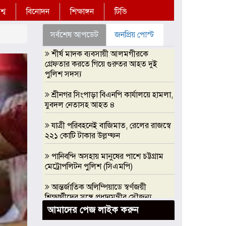
্ব
বিনোদন
শিক্ষাঙ্গন
টিভি
সর্বশেষ আপডেট
জনপ্রিয় পোস্ট
শীর্ষ মাদক ব্যবসায়ী আলমগীরকে
গ্রেফতার করতে গিয়ে গুরুতর আহত দুই
পুলিশ সদস্য
শ্রীনগর সিংপাড়া বিএনপি কার্যালয়ে হামলা,
যুবদল নেতাসহ আহত ৪
যাত্রী পরিবহনেই বাজিমাত, রেলের রাজস্বে
২২১ কোটি টাকার উল্লম্ফন
পানিবন্দি অসহায় মানুষের পাশে চট্টগ্রাম
মেট্রোপলিটন পুলিশ (সিএমপি)
আন্তর্জাতিক অলিম্পিয়াডে স্বর্ণজয়ী
শিক্ষার্থীদের সঙ্গে প্রধানমন্ত্রীর সৌজন্য
সাক্ষাৎ, এআই অলিম্পিয়াডে সরকারি
আমাদের পেজ লাইক করুন
সহযোগিতার আশ্বাস