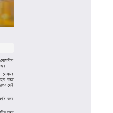
প্রধানমন্ত্রী হিসেবে প্রথমবার বরিশাল সফরে
যাচ্ছেন তারেক রহমান, বৃক্ষরোপণসহ
একাধিক কর্মসূচি
ঢাকা মেডিকেলকে গবেষণা, উদ্ভাবন ও
মানবিক নেতৃত্বের আন্তর্জাতিক প্রতিষ্ঠানে
রূপান্তরের আহ্বান ডা. জুবাইদা রহমানের
মুক্তিযুদ্ধে ইস্ট বেঙ্গল রেজিমেন্টের
গৌরবোজ্জ্বল ভূমিকা ইতিহাসের অবিচ্ছেদ্য
অধ্যায়: স্পিকার হাফিজ উদ্দিন আহমদ বীর
) সোমবিার
বিক্রম
ছে।
শিক্ষা প্রতিষ্ঠান জ্ঞানের বাতিঘর, শিক্ষকরা
র। সেসময়
সেই আলোর বাহক: তথ্যমন্ত্রী জহির উদ্দিন
াহার করে
স্বপন
 এরপর সেই
বায়েজিদ বোস্তামী থানার অভিযানে নিষিদ্ধ
ঘোষিত আ. লীগের কর্মী গ্রেপ্তার
জারি করে
পারিশ করে