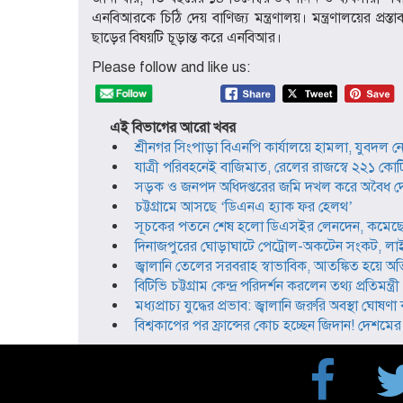
এনবিআরকে চিঠি দেয় বাণিজ্য মন্ত্রণালয়। মন্ত্রণালয়ের 
ছাড়ের বিষয়টি চূড়ান্ত করে এনবিআর।
Please follow and like us:
এই বিভাগের আরো খবর
শ্রীনগর সিংপাড়া বিএনপি কার্যালয়ে হামলা, যুবদ
যাত্রী পরিবহনেই বাজিমাত, রেলের রাজস্বে ২২১ কোটি
সড়ক ও জনপদ অধিদপ্তরের জমি দখল করে অবৈধ দোক
চট্টগ্রামে আসছে ‘ডিএনএ হ্যাক ফর হেলথ’
সূচকের পতনে শেষ হলো ডিএসইর লেনদেন, কমেছে 
দিনাজপুরের ঘোড়াঘাটে পেট্রোল-অকটেন সংকট, লাইন
জ্বালানি তেলের সরবরাহ স্বাভাবিক, আতঙ্কিত হয়ে অতি
বিটিভি চট্টগ্রাম কেন্দ্র পরিদর্শন করলেন তথ্য প্রতিমন্ত্রী
মধ্যপ্রাচ্য যুদ্ধের প্রভাব: জ্বালানি জরুরি অবস্থা ঘো
বিশ্বকাপের পর ফ্রান্সের কোচ হচ্ছেন জিদান! দেশমের স