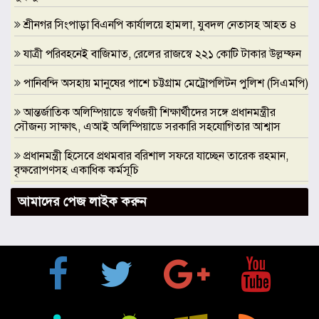
শ্রীনগর সিংপাড়া বিএনপি কার্যালয়ে হামলা, যুবদল নেতাসহ আহত ৪
যাত্রী পরিবহনেই বাজিমাত, রেলের রাজস্বে ২২১ কোটি টাকার উল্লম্ফন
পানিবন্দি অসহায় মানুষের পাশে চট্টগ্রাম মেট্রোপলিটন পুলিশ (সিএমপি)
আন্তর্জাতিক অলিম্পিয়াডে স্বর্ণজয়ী শিক্ষার্থীদের সঙ্গে প্রধানমন্ত্রীর
সৌজন্য সাক্ষাৎ, এআই অলিম্পিয়াডে সরকারি সহযোগিতার আশ্বাস
প্রধানমন্ত্রী হিসেবে প্রথমবার বরিশাল সফরে যাচ্ছেন তারেক রহমান,
বৃক্ষরোপণসহ একাধিক কর্মসূচি
ঢাকা মেডিকেলকে গবেষণা, উদ্ভাবন ও মানবিক নেতৃত্বের আন্তর্জাতিক
আমাদের পেজ লাইক করুন
প্রতিষ্ঠানে রূপান্তরের আহ্বান ডা. জুবাইদা রহমানের
মুক্তিযুদ্ধে ইস্ট বেঙ্গল রেজিমেন্টের গৌরবোজ্জ্বল ভূমিকা ইতিহাসের
অবিচ্ছেদ্য অধ্যায়: স্পিকার হাফিজ উদ্দিন আহমদ বীর বিক্রম
শিক্ষা প্রতিষ্ঠান জ্ঞানের বাতিঘর, শিক্ষকরা সেই আলোর বাহক: তথ্যমন্ত্রী
জহির উদ্দিন স্বপন