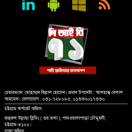
বায়েজিদ বোস্তামী থানার অভিযানে নিষিদ্ধ ঘোষিত আ. লীগের কর্মী
গ্রেপ্তার
চেয়ারম্যান: মোহাম্মদ বিল্লাল হোসেন। প্রধান উপদেষ্টা : আলহাজ্ব বেলাল
আহমেদ। যোগাযোগ : ০৩১-৭২৮০৮৫, ০১৩৩৬০১৭৩৩০
চট্টগ্রাম কর্পরেট অফিস:
জহুরুল উল্লাহ্য ব্লিডিং ( ৩য় তলা ), পানওয়ালাপাড়া চৌমুহনী,
চট্টগ্রাম-৪১০০।
ঢাকা অফিস: