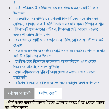
৪
যাত্রী পরিবহনেই বাজিমাত, রেলের রাজস্বে ২২১ কোটি টাকার
উল্লম্ফন
আন্তর্জাতিক অলিম্পিয়াডে স্বর্ণজয়ী শিক্ষার্থীদের সঙ্গে প্রধানমন্ত্রীর
সৌজন্য সাক্ষাৎ, এআই অলিম্পিয়াডে সরকারি সহযোগিতার আশ্বাস
শিক্ষা প্রতিষ্ঠান জ্ঞানের বাতিঘর, শিক্ষকরা সেই আলোর বাহক:
তথ্যমন্ত্রী জহির উদ্দিন স্বপন
বায়েজিদ বোস্তামী থানার অভিযানে নিষিদ্ধ ঘোষিত আ. লীগের কর্মী
গ্রেপ্তার
সড়ক ও জনপদ অধিদপ্তরের জমি দখল করে অবৈধ দোকান ও বাস
কাউন্টার নির্মাণের অভিযোগ
জাতিসংঘের বিশেষজ্ঞ ফ্রান্সেসকা আলবানিজের ওপর থেকে
নিষেধাজ্ঞা প্রত্যাহার করল যুক্তরাষ্ট্র
শেখ হাসিনাকে আইনি প্রক্রিয়ায় দেশে ফেরাতে চায় সরকার:
স্বরাষ্ট্রমন্ত্রী
ধর্ষণের বিরুদ্ধে সামাজিক আন্দোলনের আহ্বান মির্জা ফখরুলের
সর্বশেষ আপডেট
জনপ্রিয় পোস্ট
শীর্ষ মাদক ব্যবসায়ী আলমগীরকে গ্রেফতার করতে গিয়ে গুরুতর আহত
দুই পুলিশ সদস্য