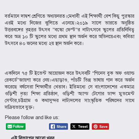
বর্তমানে দাদ্বশ শ্রেণিতে অধ্যয়নরত।মেধাবী এই শিক্ষার্থী বেশ কিছু পুরস্কার
এরই মধ্যে নিজের ঝুলিতে এনেছে।২০১৯ সালে ভারতে অনুষ্ঠিত
উত্তরবঙ্গের বৃহত্তর উৎসব ”বস্কো ফেস্ট”র নাট্যৎসবে স্কুলের প্রতিনিধিত্ব
করে অভ্র ১০ টি স্কুলের মধ্যে প্রথম স্থান অর্জন করে অভিনয়েএবং কবিতা
উৎসবে ৪০ জনের মধ্যে ২য় স্থান অর্জন করে।
একদিনে ৭৫ টি ইভেন্ট আয়োজন করে উৎসবটি “গিনেস বুক অফ ওয়াল্ড
রেকর্ডে”জায়গা করে নেয়।এছাড়াও, পাঁচটি ভিন্ন ভাষায় গান করে অর্জন
করেছে বর্ষসেরা শিক্ষার্থীর খেতাব। ইতিমধ্যে সে বাংলাদেশের একমাত্র
ওড়িশী নৃত্য শিক্ষা প্রতিষ্ঠান, ওড়িশী অ্যান্ড টেগোর ডান্স মুভমেন্ট
সেন্টার,চট্টগ্রাম ও কথাসুন্দর নাট্যদলের সাংস্কৃতিক পরিষদের সাথে
সক্রিয়ভাবে যুক্ত।
Please follow and like us:
এই বিভাগের আরো খবর