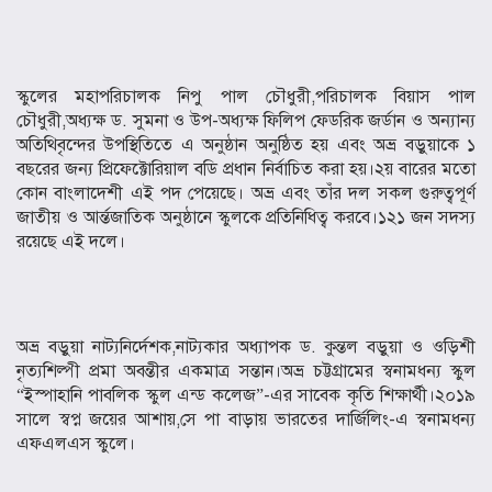
স্কুলের মহাপরিচালক নিপু পাল চৌধুরী,পরিচালক বিয়াস পাল
চৌধুরী,অধ্যক্ষ ড. সুমনা ও উপ-অধ্যক্ষ ফিলিপ ফেডরিক জর্ডান ও অন্যান্য
অতিথিবৃন্দের উপস্থিতিতে এ অনুষ্ঠান অনুষ্ঠিত হয় এবং অভ্র বড়ুয়াকে ১
বছরের জন্য প্রিফেক্টোরিয়াল বডি প্রধান নির্বাচিত করা হয়।২য় বারের মতো
কোন বাংলাদেশী এই পদ পেয়েছে। অভ্র এবং তাঁর দল সকল গুরুত্বপূর্ণ
জাতীয় ও আর্ন্তজাতিক অনুষ্ঠানে স্কুলকে প্রতিনিধিত্ব করবে।১২১ জন সদস্য
রয়েছে এই দলে।
অভ্র বড়ুয়া নাট্যনির্দেশক,নাট্যকার অধ্যাপক ড. কুন্তল বড়ুয়া ও ওড়িশী
নৃত্যশিল্পী প্রমা অবন্তীর একমাত্র সন্তান।অভ্র চট্টগ্রামের স্বনামধন্য স্কুল
“ইস্পাহানি পাবলিক স্কুল এন্ড কলেজ”-এর সাবেক কৃতি শিক্ষার্থী।২০১৯
সালে স্বপ্ন জয়ের আশায়,সে পা বাড়ায় ভারতের দার্জিলিং-এ স্বনামধন্য
এফএলএস স্কুলে।