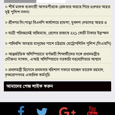
শীর্ষ মাদক ব্যবসায়ী আলমগীরকে গ্রেফতার করতে গিয়ে গুরুতর আহত
দুই পুলিশ সদস্য
শ্রীনগর সিংপাড়া বিএনপি কার্যালয়ে হামলা, যুবদল নেতাসহ আহত ৪
যাত্রী পরিবহনেই বাজিমাত, রেলের রাজস্বে ২২১ কোটি টাকার উল্লম্ফন
পানিবন্দি অসহায় মানুষের পাশে চট্টগ্রাম মেট্রোপলিটন পুলিশ (সিএমপি)
আন্তর্জাতিক অলিম্পিয়াডে স্বর্ণজয়ী শিক্ষার্থীদের সঙ্গে প্রধানমন্ত্রীর
সৌজন্য সাক্ষাৎ, এআই অলিম্পিয়াডে সরকারি সহযোগিতার আশ্বাস
প্রধানমন্ত্রী হিসেবে প্রথমবার বরিশাল সফরে যাচ্ছেন তারেক রহমান,
বৃক্ষরোপণসহ একাধিক কর্মসূচি
ঢাকা মেডিকেলকে গবেষণা, উদ্ভাবন ও মানবিক নেতৃত্বের আন্তর্জাতিক
আমাদের পেজ লাইক করুন
প্রতিষ্ঠানে রূপান্তরের আহ্বান ডা. জুবাইদা রহমানের
মুক্তিযুদ্ধে ইস্ট বেঙ্গল রেজিমেন্টের গৌরবোজ্জ্বল ভূমিকা ইতিহাসের
অবিচ্ছেদ্য অধ্যায়: স্পিকার হাফিজ উদ্দিন আহমদ বীর বিক্রম