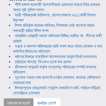
শীর্ষ মাদক ব্যবসায়ী আলমগীরকে গ্রেফতার করতে গিয়ে গুরুতর
আহত দুই পুলিশ সদস্য
যাত্রী পরিবহনেই বাজিমাত, রেলের রাজস্বে ২২১ কোটি টাকার
উল্লম্ফন
শিক্ষা প্রতিষ্ঠান জ্ঞানের বাতিঘর, শিক্ষকরা সেই আলোর বাহক:
তথ্যমন্ত্রী জহির উদ্দিন স্বপন
বায়েজিদ বোস্তামী থানার অভিযানে নিষিদ্ধ ঘোষিত আ. লীগের কর্মী
গ্রেপ্তার
সড়ক ও জনপদ অধিদপ্তরের জমি দখল করে অবৈধ দোকান ও বাস
কাউন্টার নির্মাণের অভিযোগ
ধর্ষণের বিরুদ্ধে সামাজিক আন্দোলনের আহ্বান মির্জা ফখরুলের
চট্টগ্রামে আসছে ‘ডিএনএ হ্যাক ফর হেলথ’
শ্রীমঙ্গলে ভাড়াটে কর্তৃক সংখ্যালঘু পরিবারের সম্পত্তি দখলের
অভিযোগ
সূচকের পতনে শেষ হলো ডিএসইর লেনদেন, কমেছে বেশিরভাগ
শেয়ারের দাম
দিনাজপুরের ঘোড়াঘাটে পেট্রোল-অকটেন সংকট, লাইনে দাঁড়িয়ে
ভোগান্তিতে চালকরা
সর্বশেষ আপডেট
জনপ্রিয় পোস্ট