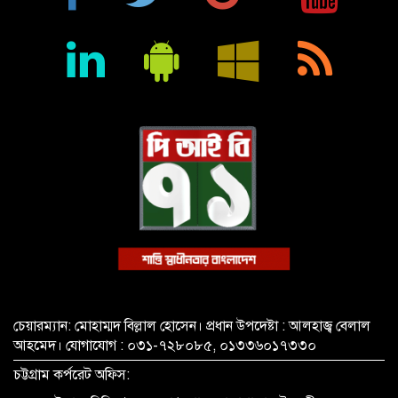
শিক্ষা প্রতিষ্ঠান জ্ঞানের বাতিঘর, শিক্ষকরা সেই আলোর বাহক: তথ্যমন্ত্রী
জহির উদ্দিন স্বপন
বায়েজিদ বোস্তামী থানার অভিযানে নিষিদ্ধ ঘোষিত আ. লীগের কর্মী
গ্রেপ্তার
চেয়ারম্যান: মোহাম্মদ বিল্লাল হোসেন। প্রধান উপদেষ্টা : আলহাজ্ব বেলাল
আহমেদ। যোগাযোগ : ০৩১-৭২৮০৮৫, ০১৩৩৬০১৭৩৩০
চট্টগ্রাম কর্পরেট অফিস: