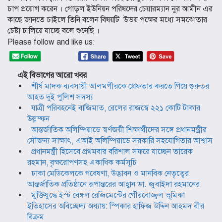
চাপ প্রয়োগ করেন । গোড়ল ইউনিয়ন পরিষদের চেয়ারম্যান নুর আমীন এর
কাছে জানতে চাইলে তিনি বলেন বিষয়টি উভয় পক্ষের মধ্যে সমঝোতার
চেষ্টা চালিয়ে যাচ্ছে বলে শুনেছি ।
Please follow and like us:
এই বিভাগের আরো খবর
শীর্ষ মাদক ব্যবসায়ী আলমগীরকে গ্রেফতার করতে গিয়ে গুরুতর
আহত দুই পুলিশ সদস্য
যাত্রী পরিবহনেই বাজিমাত, রেলের রাজস্বে ২২১ কোটি টাকার
উল্লম্ফন
আন্তর্জাতিক অলিম্পিয়াডে স্বর্ণজয়ী শিক্ষার্থীদের সঙ্গে প্রধানমন্ত্রীর
সৌজন্য সাক্ষাৎ, এআই অলিম্পিয়াডে সরকারি সহযোগিতার আশ্বাস
প্রধানমন্ত্রী হিসেবে প্রথমবার বরিশাল সফরে যাচ্ছেন তারেক
রহমান, বৃক্ষরোপণসহ একাধিক কর্মসূচি
ঢাকা মেডিকেলকে গবেষণা, উদ্ভাবন ও মানবিক নেতৃত্বের
আন্তর্জাতিক প্রতিষ্ঠানে রূপান্তরের আহ্বান ডা. জুবাইদা রহমানের
মুক্তিযুদ্ধে ইস্ট বেঙ্গল রেজিমেন্টের গৌরবোজ্জ্বল ভূমিকা
ইতিহাসের অবিচ্ছেদ্য অধ্যায়: স্পিকার হাফিজ উদ্দিন আহমদ বীর
বিক্রম