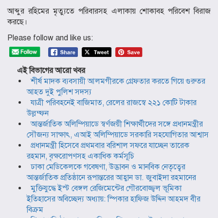
আব্দুর রহিমের মৃত্যুতে পরিবারসহ এলাকায় শোকাবহ পরিবেশ বিরাজ
করছে।
Please follow and like us:
এই বিভাগের আরো খবর
শীর্ষ মাদক ব্যবসায়ী আলমগীরকে গ্রেফতার করতে গিয়ে গুরুতর
আহত দুই পুলিশ সদস্য
যাত্রী পরিবহনেই বাজিমাত, রেলের রাজস্বে ২২১ কোটি টাকার
উল্লম্ফন
আন্তর্জাতিক অলিম্পিয়াডে স্বর্ণজয়ী শিক্ষার্থীদের সঙ্গে প্রধানমন্ত্রীর
সৌজন্য সাক্ষাৎ, এআই অলিম্পিয়াডে সরকারি সহযোগিতার আশ্বাস
প্রধানমন্ত্রী হিসেবে প্রথমবার বরিশাল সফরে যাচ্ছেন তারেক
রহমান, বৃক্ষরোপণসহ একাধিক কর্মসূচি
ঢাকা মেডিকেলকে গবেষণা, উদ্ভাবন ও মানবিক নেতৃত্বের
আন্তর্জাতিক প্রতিষ্ঠানে রূপান্তরের আহ্বান ডা. জুবাইদা রহমানের
মুক্তিযুদ্ধে ইস্ট বেঙ্গল রেজিমেন্টের গৌরবোজ্জ্বল ভূমিকা
ইতিহাসের অবিচ্ছেদ্য অধ্যায়: স্পিকার হাফিজ উদ্দিন আহমদ বীর
বিক্রম