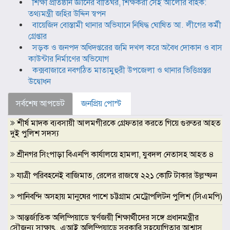
শিক্ষা প্রতিষ্ঠান জ্ঞানের বাতিঘর, শিক্ষকরা সেই আলোর বাহক:
তথ্যমন্ত্রী জহির উদ্দিন স্বপন
বায়েজিদ বোস্তামী থানার অভিযানে নিষিদ্ধ ঘোষিত আ. লীগের কর্মী
গ্রেপ্তার
সড়ক ও জনপদ অধিদপ্তরের জমি দখল করে অবৈধ দোকান ও বাস
কাউন্টার নির্মাণের অভিযোগ
কক্সবাজারে নবগঠিত মাতামুহুরী উপজেলা ও থানার ভিত্তিপ্রস্তর
উদ্বোধন
সর্বশেষ আপডেট
জনপ্রিয় পোস্ট
শীর্ষ মাদক ব্যবসায়ী আলমগীরকে গ্রেফতার করতে গিয়ে গুরুতর আহত
দুই পুলিশ সদস্য
শ্রীনগর সিংপাড়া বিএনপি কার্যালয়ে হামলা, যুবদল নেতাসহ আহত ৪
যাত্রী পরিবহনেই বাজিমাত, রেলের রাজস্বে ২২১ কোটি টাকার উল্লম্ফন
পানিবন্দি অসহায় মানুষের পাশে চট্টগ্রাম মেট্রোপলিটন পুলিশ (সিএমপি)
আন্তর্জাতিক অলিম্পিয়াডে স্বর্ণজয়ী শিক্ষার্থীদের সঙ্গে প্রধানমন্ত্রীর
সৌজন্য সাক্ষাৎ, এআই অলিম্পিয়াডে সরকারি সহযোগিতার আশ্বাস