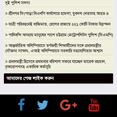
দুই পুলিশ সদস্য
শ্রীনগর সিংপাড়া বিএনপি কার্যালয়ে হামলা, যুবদল নেতাসহ আহত ৪
যাত্রী পরিবহনেই বাজিমাত, রেলের রাজস্বে ২২১ কোটি টাকার উল্লম্ফন
পানিবন্দি অসহায় মানুষের পাশে চট্টগ্রাম মেট্রোপলিটন পুলিশ (সিএমপি)
আন্তর্জাতিক অলিম্পিয়াডে স্বর্ণজয়ী শিক্ষার্থীদের সঙ্গে প্রধানমন্ত্রীর
সৌজন্য সাক্ষাৎ, এআই অলিম্পিয়াডে সরকারি সহযোগিতার আশ্বাস
প্রধানমন্ত্রী হিসেবে প্রথমবার বরিশাল সফরে যাচ্ছেন তারেক রহমান,
বৃক্ষরোপণসহ একাধিক কর্মসূচি
ঢাকা মেডিকেলকে গবেষণা, উদ্ভাবন ও মানবিক নেতৃত্বের আন্তর্জাতিক
আমাদের পেজ লাইক করুন
প্রতিষ্ঠানে রূপান্তরের আহ্বান ডা. জুবাইদা রহমানের
মুক্তিযুদ্ধে ইস্ট বেঙ্গল রেজিমেন্টের গৌরবোজ্জ্বল ভূমিকা ইতিহাসের
অবিচ্ছেদ্য অধ্যায়: স্পিকার হাফিজ উদ্দিন আহমদ বীর বিক্রম
শিক্ষা প্রতিষ্ঠান জ্ঞানের বাতিঘর, শিক্ষকরা সেই আলোর বাহক: তথ্যমন্ত্রী
জহির উদ্দিন স্বপন