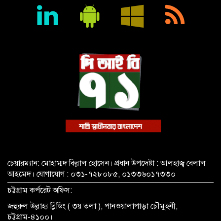
বায়েজিদ বোস্তামী থানার অভিযানে নিষিদ্ধ ঘোষিত আ. লীগের কর্মী
গ্রেপ্তার
চেয়ারম্যান: মোহাম্মদ বিল্লাল হোসেন। প্রধান উপদেষ্টা : আলহাজ্ব বেলাল
আহমেদ। যোগাযোগ : ০৩১-৭২৮০৮৫, ০১৩৩৬০১৭৩৩০
চট্টগ্রাম কর্পরেট অফিস:
জহুরুল উল্লাহ্য ব্লিডিং ( ৩য় তলা ), পানওয়ালাপাড়া চৌমুহনী,
চট্টগ্রাম-৪১০০।