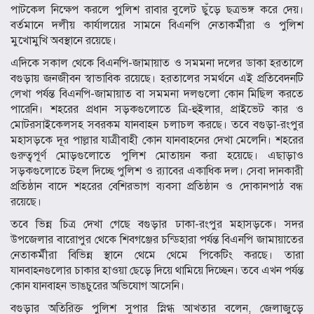
পাটকেল নিক্ষেপ করলে পুলিশ রাবার বুলেট ছুঁড়ে ছত্রভঙ্গ করে দেয়।
বর্তমানে দলীয় কার্যালয়ের সামনে বিএনপি নেতাকর্মীরা ও পুলিশ
মুখোমুখি অবস্থানে রয়েছে।
এদিকে সকাল থেকে বিএনপি-জামায়াত ও সমমনা দলের ডাকা হরতালে
বগুড়ায় জনজীবন স্বাভাবিক রয়েছে। হরতালের সমর্থনে এই প্রতিবেদনটি
লেখা পর্যন্ত বিএনপি-জামায়াত বা সমমনা দলগুলো কোন মিছিল করতে
পারেনি। শহরের প্রধান সড়কগুলোতে ত্রি-হুইলার, প্রাইভেট কার ও
মোটরসাইকেলসহ সবরকম যানবাহন চলাচল করছে। তবে বগুড়া-রংপুর
মহাসড়কে দূর পাল্লার যাত্রীবাহী কোন যানবাহনের দেখা মেলেনি। শহরের
গুরুত্বপূর্ণ মোড়গুলোতে পুলিশ মোতায়ন করা হয়েছে। এছাড়াও
সড়কগুলোতে টহল দিচ্ছে পুলিশ ও র‍্যাবের একাধিক দল। সেবা দানকারী
প্রতিষ্ঠান বাদে শহরের বেশিরভাগ ব্যবসা প্রতিষ্ঠান ও দোকানপাঠ বন্ধ
রয়েছে।
তবে ভিন্ন চিত্র দেখা গেছে বগুড়ার ঢাকা-রংপুর মহাসড়কে। সদর
উপজেলার বারোপুর থেকে শিবগঞ্জের চন্ডিহারা পর্যন্ত বিএনপি জামায়াতের
নেতাকর্মীরা বিভিন্ন স্থানে থেমে থেমে পিকেটিং করছে। তারা
যানবাহনগুলোর চাকার হাওয়া ছেড়ে দিয়ে থামিয়ে দিচ্ছেন। তবে এখন পর্যন্ত
কোন যানবাহন ভাঙচুরের অভিযোগ আসেনি।
বগুড়ার অতিরিক্ত পুলিশ সুপার স্নিগ্ধ আখতার বলেন, জেলাজুড়ে