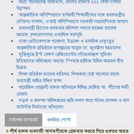
যাত্রী পরিবহনেই বাজিমাত, রেলের রাজস্বে ২২১ কোটি টাকার
উল্লম্ফন
আন্তর্জাতিক অলিম্পিয়াডে স্বর্ণজয়ী শিক্ষার্থীদের সঙ্গে প্রধানমন্ত্রীর
সৌজন্য সাক্ষাৎ, এআই অলিম্পিয়াডে সরকারি সহযোগিতার আশ্বাস
প্রধানমন্ত্রী হিসেবে প্রথমবার বরিশাল সফরে যাচ্ছেন তারেক
রহমান, বৃক্ষরোপণসহ একাধিক কর্মসূচি
ঢাকা মেডিকেলকে গবেষণা, উদ্ভাবন ও মানবিক নেতৃত্বের
আন্তর্জাতিক প্রতিষ্ঠানে রূপান্তরের আহ্বান ডা. জুবাইদা রহমানের
মুক্তিযুদ্ধে ইস্ট বেঙ্গল রেজিমেন্টের গৌরবোজ্জ্বল ভূমিকা
ইতিহাসের অবিচ্ছেদ্য অধ্যায়: স্পিকার হাফিজ উদ্দিন আহমদ বীর
বিক্রম
শিক্ষা প্রতিষ্ঠান জ্ঞানের বাতিঘর, শিক্ষকরা সেই আলোর বাহক:
তথ্যমন্ত্রী জহির উদ্দিন স্বপন
বায়েজিদ বোস্তামী থানার অভিযানে নিষিদ্ধ ঘোষিত আ. লীগের কর্মী
গ্রেপ্তার
সড়ক ও জনপদ অধিদপ্তরের জমি দখল করে অবৈধ দোকান ও বাস
কাউন্টার নির্মাণের অভিযোগ
সর্বশেষ আপডেট
জনপ্রিয় পোস্ট
শীর্ষ মাদক ব্যবসায়ী আলমগীরকে গ্রেফতার করতে গিয়ে গুরুতর আহত