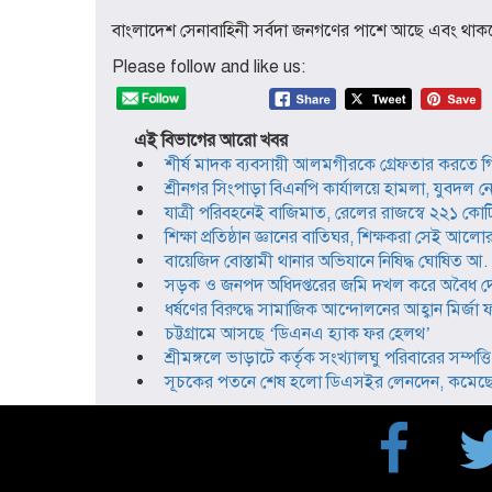
বাংলাদেশ সেনাবাহিনী সর্বদা জনগণের পাশে আছে এবং থাক
Please follow and like us:
এই বিভাগের আরো খবর
শীর্ষ মাদক ব্যবসায়ী আলমগীরকে গ্রেফতার করতে গ
শ্রীনগর সিংপাড়া বিএনপি কার্যালয়ে হামলা, যুবদ
যাত্রী পরিবহনেই বাজিমাত, রেলের রাজস্বে ২২১ কোটি
শিক্ষা প্রতিষ্ঠান জ্ঞানের বাতিঘর, শিক্ষকরা সেই আলোর 
বায়েজিদ বোস্তামী থানার অভিযানে নিষিদ্ধ ঘোষিত আ. লী
সড়ক ও জনপদ অধিদপ্তরের জমি দখল করে অবৈধ দোক
ধর্ষণের বিরুদ্ধে সামাজিক আন্দোলনের আহ্বান মির্জা
চট্টগ্রামে আসছে ‘ডিএনএ হ্যাক ফর হেলথ’
শ্রীমঙ্গলে ভাড়াটে কর্তৃক সংখ্যালঘু পরিবারের সম্প
সূচকের পতনে শেষ হলো ডিএসইর লেনদেন, কমেছে 