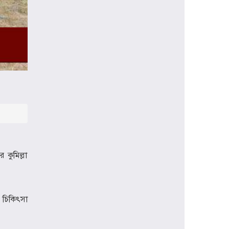
প্রধানমন্ত্রী হিসেবে প্রথমবার বরিশাল সফরে
যাচ্ছেন তারেক রহমান, বৃক্ষরোপণসহ
একাধিক কর্মসূচি
ঢাকা মেডিকেলকে গবেষণা, উদ্ভাবন ও
মানবিক নেতৃত্বের আন্তর্জাতিক প্রতিষ্ঠানে
রূপান্তরের আহ্বান ডা. জুবাইদা রহমানের
মুক্তিযুদ্ধে ইস্ট বেঙ্গল রেজিমেন্টের
গৌরবোজ্জ্বল ভূমিকা ইতিহাসের অবিচ্ছেদ্য
অধ্যায়: স্পিকার হাফিজ উদ্দিন আহমদ বীর
বিক্রম
শিক্ষা প্রতিষ্ঠান জ্ঞানের বাতিঘর, শিক্ষকরা
 কুমিল্লা
সেই আলোর বাহক: তথ্যমন্ত্রী জহির উদ্দিন
স্বপন
বায়েজিদ বোস্তামী থানার অভিযানে নিষিদ্ধ
ঘোষিত আ. লীগের কর্মী গ্রেপ্তার
ী চিকিৎসা