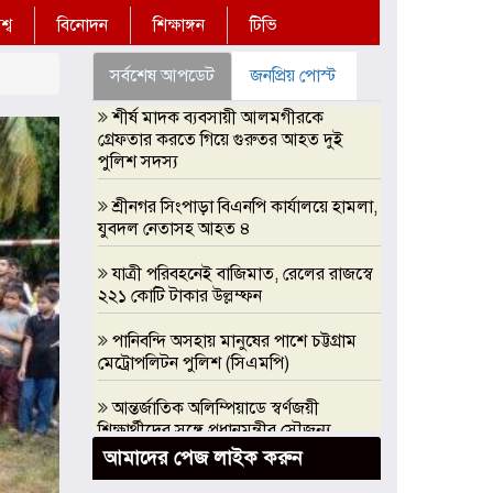
্ব
বিনোদন
শিক্ষাঙ্গন
টিভি
সর্বশেষ আপডেট
জনপ্রিয় পোস্ট
শীর্ষ মাদক ব্যবসায়ী আলমগীরকে
গ্রেফতার করতে গিয়ে গুরুতর আহত দুই
পুলিশ সদস্য
শ্রীনগর সিংপাড়া বিএনপি কার্যালয়ে হামলা,
যুবদল নেতাসহ আহত ৪
যাত্রী পরিবহনেই বাজিমাত, রেলের রাজস্বে
২২১ কোটি টাকার উল্লম্ফন
পানিবন্দি অসহায় মানুষের পাশে চট্টগ্রাম
মেট্রোপলিটন পুলিশ (সিএমপি)
আন্তর্জাতিক অলিম্পিয়াডে স্বর্ণজয়ী
শিক্ষার্থীদের সঙ্গে প্রধানমন্ত্রীর সৌজন্য
সাক্ষাৎ, এআই অলিম্পিয়াডে সরকারি
আমাদের পেজ লাইক করুন
সহযোগিতার আশ্বাস