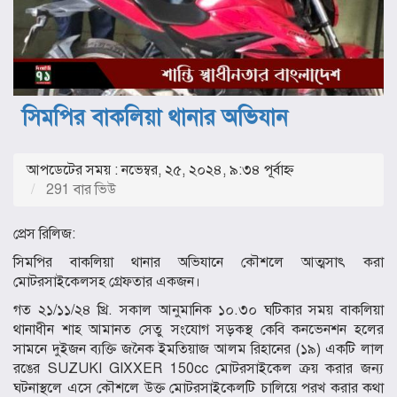
সিমপির বাকলিয়া থানার অভিযান
আপডেটের সময় : নভেম্বর, ২৫, ২০২৪, ৯:৩৪ পূর্বাহ্ণ
291 বার ভিউ
প্রেস রিলিজ:
সিমপির বাকলিয়া থানার অভিযানে কৌশলে আত্মসাৎ করা
মোটরসাইকেলসহ গ্রেফতার একজন।
গত ২১/১১/২৪ খ্রি. সকাল আনুমানিক ১০.৩০ ঘটিকার সময় বাকলিয়া
থানাধীন শাহ আমানত সেতু সংযোগ সড়কস্থ কেবি কনভেনশন হলের
সামনে দুইজন ব্যক্তি জনৈক ইমতিয়াজ আলম রিহানের (১৯) একটি লাল
রঙের SUZUKI GIXXER 150cc মোটরসাইকেল ক্রয় করার জন্য
ঘটনাস্থলে এসে কৌশলে উক্ত মোটরসাইকেলটি চালিয়ে পরখ করার কথা