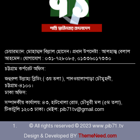
চেয়ারম্যান: মোহাম্মদ বিল্লাল হোসেন। প্রধান উপদেষ্টা : আলহাজ্ব বেলাল
আহমেদ। যোগাযোগ : ০৩১-৭২৮০৮৫, ০১৩৩৬০১৭৩৩০
চট্টগ্রাম কর্পরেট অফিস:
জহুরুল উল্লাহ্য ব্লিডিং ( ৩য় তলা ), পানওয়ালাপাড়া চৌমুহনী,
চট্টগ্রাম-৪১০০।
ঢাকা অফিস:
সম্পাদকীয় কার্যালয়: ৪৩, হাটখোলা রোড, চৌধুরী মল (৫ম তলা),
টিকাটুলি ১২০৩ ঢাকা। মেইল: pib71tv@gmail.com
© All rights reserved © 2023 www.pib71.tv
Design & Developed BY
ThemeNeed.com