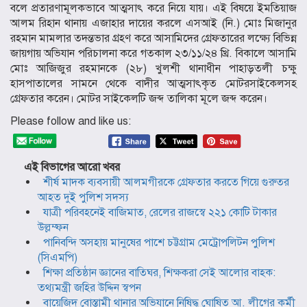
বলে প্রতারণামূলকভাবে আত্মসাৎ করে নিয়ে যায়। এই বিষয়ে ইমতিয়াজ
আলম রিহান থানায় এজাহার দায়ের করলে এসআই (নি.) মোঃ মিজানুর
রহমান মামলার তদন্তভার গ্রহণ করে আসামিদের গ্রেফতারের লক্ষ্যে বিভিন্ন
জায়গায় অভিযান পরিচালনা করে গতকাল ২৩/১১/২৪ খ্রি. বিকালে আসামি
মোঃ আজিজুর রহমানকে (২৮) খুলশী থানাধীন পাহাড়তলী চক্ষু
হাসপাতালের সামনে থেকে বাদীর আত্মসাৎকৃত মোটরসাইকেলসহ
গ্রেফতার করেন। মোটর সাইকেলটি জব্দ তালিকা মূলে জব্দ করেন।
Please follow and like us:
এই বিভাগের আরো খবর
শীর্ষ মাদক ব্যবসায়ী আলমগীরকে গ্রেফতার করতে গিয়ে গুরুতর
আহত দুই পুলিশ সদস্য
যাত্রী পরিবহনেই বাজিমাত, রেলের রাজস্বে ২২১ কোটি টাকার
উল্লম্ফন
পানিবন্দি অসহায় মানুষের পাশে চট্টগ্রাম মেট্রোপলিটন পুলিশ
(সিএমপি)
শিক্ষা প্রতিষ্ঠান জ্ঞানের বাতিঘর, শিক্ষকরা সেই আলোর বাহক:
তথ্যমন্ত্রী জহির উদ্দিন স্বপন
বায়েজিদ বোস্তামী থানার অভিযানে নিষিদ্ধ ঘোষিত আ. লীগের কর্মী