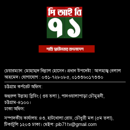
চেয়ারম্যান: মোহাম্মদ বিল্লাল হোসেন। প্রধান উপদেষ্টা : আলহাজ্ব বেলাল
আহমেদ। যোগাযোগ : ০৩১-৭২৮০৮৫, ০১৩৩৬০১৭৩৩০
চট্টগ্রাম কর্পরেট অফিস:
জহুরুল উল্লাহ্য ব্লিডিং ( ৩য় তলা ), পানওয়ালাপাড়া চৌমুহনী,
চট্টগ্রাম-৪১০০।
ঢাকা অফিস:
সম্পাদকীয় কার্যালয়: ৪৩, হাটখোলা রোড, চৌধুরী মল (৫ম তলা),
টিকাটুলি ১২০৩ ঢাকা। মেইল: pib71tv@gmail.com