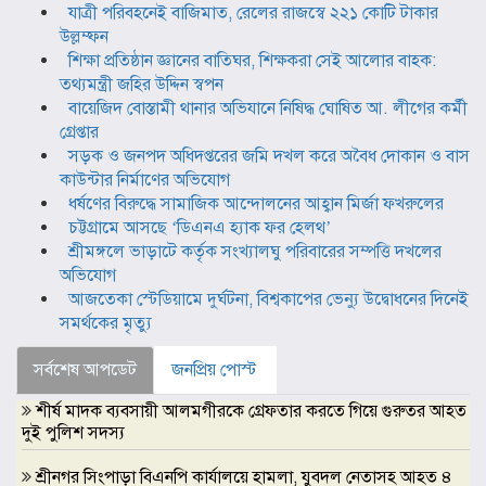
যাত্রী পরিবহনেই বাজিমাত, রেলের রাজস্বে ২২১ কোটি টাকার
উল্লম্ফন
শিক্ষা প্রতিষ্ঠান জ্ঞানের বাতিঘর, শিক্ষকরা সেই আলোর বাহক:
তথ্যমন্ত্রী জহির উদ্দিন স্বপন
বায়েজিদ বোস্তামী থানার অভিযানে নিষিদ্ধ ঘোষিত আ. লীগের কর্মী
গ্রেপ্তার
সড়ক ও জনপদ অধিদপ্তরের জমি দখল করে অবৈধ দোকান ও বাস
কাউন্টার নির্মাণের অভিযোগ
ধর্ষণের বিরুদ্ধে সামাজিক আন্দোলনের আহ্বান মির্জা ফখরুলের
চট্টগ্রামে আসছে ‘ডিএনএ হ্যাক ফর হেলথ’
শ্রীমঙ্গলে ভাড়াটে কর্তৃক সংখ্যালঘু পরিবারের সম্পত্তি দখলের
অভিযোগ
আজতেকা স্টেডিয়ামে দুর্ঘটনা, বিশ্বকাপের ভেন্যু উদ্বোধনের দিনেই
সমর্থকের মৃত্যু
সর্বশেষ আপডেট
জনপ্রিয় পোস্ট
শীর্ষ মাদক ব্যবসায়ী আলমগীরকে গ্রেফতার করতে গিয়ে গুরুতর আহত
দুই পুলিশ সদস্য
শ্রীনগর সিংপাড়া বিএনপি কার্যালয়ে হামলা, যুবদল নেতাসহ আহত ৪