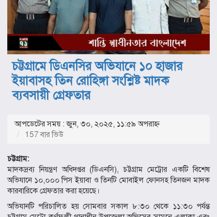
চট্টগ্রামে ডিএনসির অভিযানে ১০ হাজার
ইয়াবাসহ তিন রোহিঙ্গা সংশ্লিষ্ট মাদক
ব্যবসায়ী গ্রেফতার
আপডেটের সময় : জুন, ৩০, ২০২৫, ১১:৫৯ অপরাহ্ণ
157 বার ভিউ
চট্টগ্রাম:
মাদকদ্রব্য নিয়ন্ত্রণ অধিদপ্তর (ডিএনসি), চট্টগ্রাম মেট্রোর একটি বিশেষ
অভিযানে ১০,০০০ পিস ইয়াবা ও তিনটি মোবাইল ফোনসহ তিনজন মাদক
কারবারিকে গ্রেফতার করা হয়েছে।
অভিযানটি পরিচালিত হয় সোমবার সকাল ৮:৩০ থেকে ১১:৩০ পর্যন্ত
চট্টগ্রাম মেট্রো কর্ণফুলী থানাধীন উপজেলা অফিসের সামনে এলাকা এবং