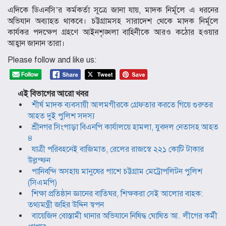
এদিকে ডিএনসি’র কর্মকর্তা সূত্রে জানা যায়, মাদক নির্মূলে এ ধরনের
অভিযান অব্যাহত থাকবে। চট্টগ্রামসহ সারাদেশ থেকে মাদক নির্মূলে
কার্যকর পদক্ষেপ গ্রহণে আইনশৃঙ্খলা বাহিনীকে আরও কঠোর হওয়ার
আহ্বান জানান তারা।
Please follow and like us:
এই বিভাগের আরো খবর
শীর্ষ মাদক ব্যবসায়ী আলমগীরকে গ্রেফতার করতে গিয়ে গুরুতর
আহত দুই পুলিশ সদস্য
শ্রীনগর সিংপাড়া বিএনপি কার্যালয়ে হামলা, যুবদল নেতাসহ আহত
৪
যাত্রী পরিবহনেই বাজিমাত, রেলের রাজস্বে ২২১ কোটি টাকার
উল্লম্ফন
পানিবন্দি অসহায় মানুষের পাশে চট্টগ্রাম মেট্রোপলিটন পুলিশ
(সিএমপি)
শিক্ষা প্রতিষ্ঠান জ্ঞানের বাতিঘর, শিক্ষকরা সেই আলোর বাহক:
তথ্যমন্ত্রী জহির উদ্দিন স্বপন
বায়েজিদ বোস্তামী থানার অভিযানে নিষিদ্ধ ঘোষিত আ. লীগের কর্মী