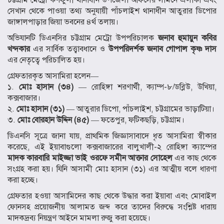
সেখান থেকে পাওয়া তথ্য অনুযায়ী পাঁচলাইশ থানাধীন আতুরার ডিপোর
জাঙ্গালপাড়ার জিয়া ভবনের ৪র্থ তলায়।
অভিযানটি ডিএনসির চট্টগ্রাম মেট্রো উপপরিচালক
জনাব হুমায়ুন কবির
খন্দকার
এর সার্বিক তত্ত্বাবধানে ও
উপপরিদর্শক জনাব গোপাল কৃষ্ণ দাস
এর নেতৃত্বে পরিচালিত হয়।
গ্রেফতারকৃত আসামিরা হলেন—
১.
মোঃ হাসান (৩৪)
— রোহিঙ্গা শরণার্থী, ক্যাম্প-৮/ডব্লিউ, উখিয়া,
কক্সবাজার।
২.
মোঃ হাসান (৩১)
— আতুরার ডিপো, পাঁচলাইশ, চট্টগ্রামের ভাড়াটিয়া।
৩.
মোঃ বোরহান উদ্দিন (৪৫)
— ফতেপুর, ফটিকছড়ি, চট্টগ্রাম।
ডিএনসি সূত্রে জানা যায়, প্রাথমিক জিজ্ঞাসাবাদে ধৃত আসামিরা স্বীকার
করেছে, এই ইয়াবাগুলো কক্সবাজারের বালুখালী-২ রোহিঙ্গা ক্যাম্পের
মাদক কারবারি মাইজ্জা ভাই ওরফে সমীন আক্তার সোহেল
এর কাছ থেকে
সংগ্রহ করা হয়। যিনি আসামী মোঃ হাসান (৩১) এর আত্মীয় বলে ধারণা
করা হচ্ছে।
গ্রেফতার হওয়া আসামিদের কাছ থেকে উদ্ধার করা ইয়াবা এবং মোবাইল
ফোনসহ প্রয়োজনীয় আলামত জব্দ করে তাদের বিরুদ্ধে সংশ্লিষ্ট ধারায়
মাদকদ্রব্য নিয়ন্ত্রণ আইনে মামলা রুজু করা হয়েছে।