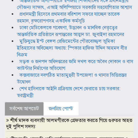
আন্তর্জাতিক অলিম্পিয়াডে স্বর্ণজয়ী শিক্ষার্থীদের সঙ্গে প্রধানমন্ত্রীর
সৌজন্য সাক্ষাৎ, এআই অলিম্পিয়াডে সরকারি সহযোগিতার আশ্বাস
প্রধানমন্ত্রী হিসেবে প্রথমবার বরিশাল সফরে যাচ্ছেন তারেক
রহমান, বৃক্ষরোপণসহ একাধিক কর্মসূচি
ঢাকা মেডিকেলকে গবেষণা, উদ্ভাবন ও মানবিক নেতৃত্বের
আন্তর্জাতিক প্রতিষ্ঠানে রূপান্তরের আহ্বান ডা. জুবাইদা রহমানের
মুক্তিযুদ্ধে ইস্ট বেঙ্গল রেজিমেন্টের গৌরবোজ্জ্বল ভূমিকা
ইতিহাসের অবিচ্ছেদ্য অধ্যায়: স্পিকার হাফিজ উদ্দিন আহমদ বীর
বিক্রম
সড়ক ও জনপদ অধিদপ্তরের জমি দখল করে অবৈধ দোকান ও বাস
কাউন্টার নির্মাণের অভিযোগ
কক্সবাজারে নবগঠিত মাতামুহুরী উপজেলা ও থানার ভিত্তিপ্রস্তর
উদ্বোধন
শেখ হাসিনাকে আইনি প্রক্রিয়ায় দেশে ফেরাতে চায় সরকার:
স্বরাষ্ট্রমন্ত্রী
সর্বশেষ আপডেট
জনপ্রিয় পোস্ট
শীর্ষ মাদক ব্যবসায়ী আলমগীরকে গ্রেফতার করতে গিয়ে গুরুতর আহত
দুই পুলিশ সদস্য