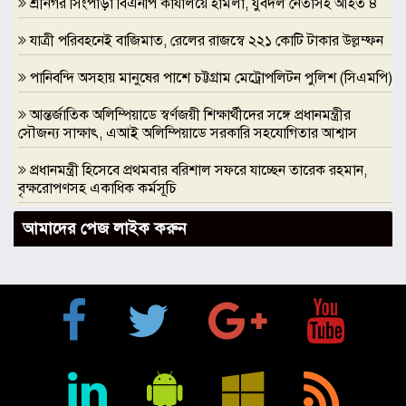
শ্রীনগর সিংপাড়া বিএনপি কার্যালয়ে হামলা, যুবদল নেতাসহ আহত ৪
যাত্রী পরিবহনেই বাজিমাত, রেলের রাজস্বে ২২১ কোটি টাকার উল্লম্ফন
পানিবন্দি অসহায় মানুষের পাশে চট্টগ্রাম মেট্রোপলিটন পুলিশ (সিএমপি)
আন্তর্জাতিক অলিম্পিয়াডে স্বর্ণজয়ী শিক্ষার্থীদের সঙ্গে প্রধানমন্ত্রীর
সৌজন্য সাক্ষাৎ, এআই অলিম্পিয়াডে সরকারি সহযোগিতার আশ্বাস
প্রধানমন্ত্রী হিসেবে প্রথমবার বরিশাল সফরে যাচ্ছেন তারেক রহমান,
বৃক্ষরোপণসহ একাধিক কর্মসূচি
ঢাকা মেডিকেলকে গবেষণা, উদ্ভাবন ও মানবিক নেতৃত্বের আন্তর্জাতিক
আমাদের পেজ লাইক করুন
প্রতিষ্ঠানে রূপান্তরের আহ্বান ডা. জুবাইদা রহমানের
মুক্তিযুদ্ধে ইস্ট বেঙ্গল রেজিমেন্টের গৌরবোজ্জ্বল ভূমিকা ইতিহাসের
অবিচ্ছেদ্য অধ্যায়: স্পিকার হাফিজ উদ্দিন আহমদ বীর বিক্রম
শিক্ষা প্রতিষ্ঠান জ্ঞানের বাতিঘর, শিক্ষকরা সেই আলোর বাহক: তথ্যমন্ত্রী
জহির উদ্দিন স্বপন
বায়েজিদ বোস্তামী থানার অভিযানে নিষিদ্ধ ঘোষিত আ. লীগের কর্মী