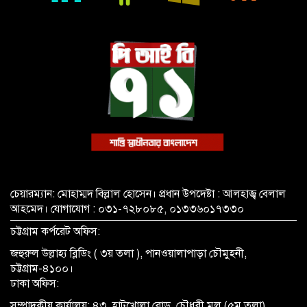
গ্রেপ্তার
চেয়ারম্যান: মোহাম্মদ বিল্লাল হোসেন। প্রধান উপদেষ্টা : আলহাজ্ব বেলাল
আহমেদ। যোগাযোগ : ০৩১-৭২৮০৮৫, ০১৩৩৬০১৭৩৩০
চট্টগ্রাম কর্পরেট অফিস:
জহুরুল উল্লাহ্য ব্লিডিং ( ৩য় তলা ), পানওয়ালাপাড়া চৌমুহনী,
চট্টগ্রাম-৪১০০।
ঢাকা অফিস:
সম্পাদকীয় কার্যালয়: ৪৩, হাটখোলা রোড, চৌধুরী মল (৫ম তলা),