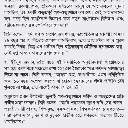
জনতা, রিকশাচালক, শ্রমিকসহ সর্বস্তরের মানুষ যে আন্দোলনের সূচনা
করেছিল, তা একটি
অভূতপূর্ব গণ-অভ্যুত্থানে
রূপ নেয়। সেই আন্দোলনের
মূল লক্ষ্য ছিল ফ্যাসিবাদ বিলোপ করে নতুন বাংলাদেশ বিনির্মাণ এবং
রাষ্ট্রকে জনগণের হাতে ফিরিয়ে দেওয়া।”
তিনি বলেন, “এটা শুধু আবেগের জায়গা নয়, বরং প্রতিজ্ঞার জায়গা। আমরা
১৬ বছর পর যে বিদ্রোহ ঘোষণা করেছিলাম, তার তাৎক্ষণিক লক্ষ্য পূরণ
করেছি ঠিকই, কিন্তু এর গভীরে ছিল
রাষ্ট্রব্যবস্থার মৌলিক রূপান্তরের স্বপ্ন
।
সেই স্বপ্ন আজও আমাদের পথ দেখায়।”
ড. ইউনূস জানান, প্রতি বছর এই সময়টিতে অনুষ্ঠানমালা আয়োজনের
মাধ্যমে জনগণকে সচেতন রাখা হবে যেন
স্বৈরাচার আর কখনও মাথাচাড়া
দিতে না পারে
। তিনি বলেন, “আমরা চাই, আগামীতে এমন পরিস্থিতির
জন্য ১৬ বছর অপেক্ষা করতে না হোক। স্বৈরাচারের
প্রথম পাতাও যেন
খুলতে না পারে
, তার আগেই আমরা সক্রিয় হই।”
অনুষ্ঠানে প্রধান উপদেষ্টা
জুলাই গণ-অভ্যুত্থানে শহীদ ও আহতদের প্রতি
গভীর শ্রদ্ধা
জানান। তিনি বলেন, “আমি শ্রদ্ধাভরে স্মরণ করি সেই তরুণ-
তরুণী, নারী-পুরুষ, শিশু-বৃদ্ধ, কৃষক-শ্রমিক, শিক্ষক-রিকশাচালকদের—
যারা তখন সাহস, ত্যাগ ও দৃঢ়তার প্রতীক হয়ে গণতন্ত্রের পতাকা উঁচিয়ে
ধরেছিলেন।”