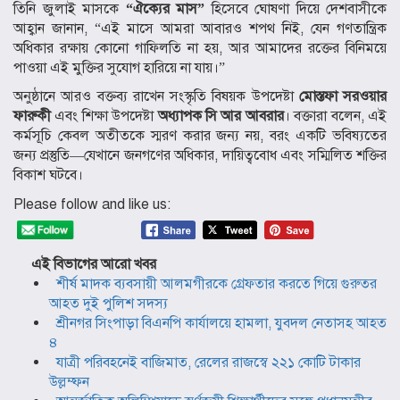
তিনি জুলাই মাসকে
“ঐক্যের মাস”
হিসেবে ঘোষণা দিয়ে দেশবাসীকে
আহ্বান জানান, “এই মাসে আমরা আবারও শপথ নিই, যেন গণতান্ত্রিক
অধিকার রক্ষায় কোনো গাফিলতি না হয়, আর আমাদের রক্তের বিনিময়ে
পাওয়া এই মুক্তির সুযোগ হারিয়ে না যায়।”
অনুষ্ঠানে আরও বক্তব্য রাখেন সংস্কৃতি বিষয়ক উপদেষ্টা
মোস্তফা সরওয়ার
ফারুকী
এবং শিক্ষা উপদেষ্টা
অধ্যাপক সি আর আবরার
। বক্তারা বলেন, এই
কর্মসূচি কেবল অতীতকে স্মরণ করার জন্য নয়, বরং একটি ভবিষ্যতের
জন্য প্রস্তুতি—যেখানে জনগণের অধিকার, দায়িত্ববোধ এবং সম্মিলিত শক্তির
বিকাশ ঘটবে।
Please follow and like us:
এই বিভাগের আরো খবর
শীর্ষ মাদক ব্যবসায়ী আলমগীরকে গ্রেফতার করতে গিয়ে গুরুতর
আহত দুই পুলিশ সদস্য
শ্রীনগর সিংপাড়া বিএনপি কার্যালয়ে হামলা, যুবদল নেতাসহ আহত
৪
যাত্রী পরিবহনেই বাজিমাত, রেলের রাজস্বে ২২১ কোটি টাকার
উল্লম্ফন