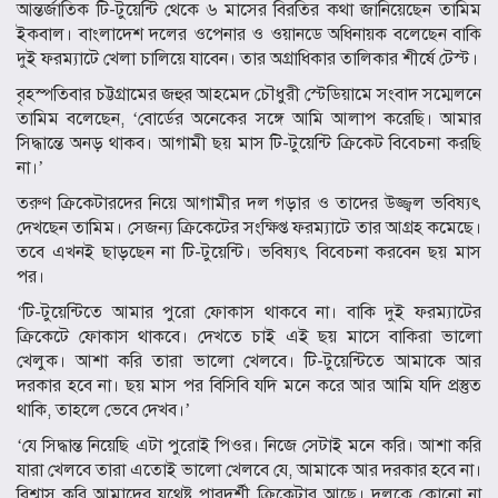
আন্তর্জাতিক টি-টুয়েন্টি থেকে ৬ মাসের বিরতির কথা জানিয়েছেন তামিম
ইকবাল। বাংলাদেশ দলের ওপেনার ও ওয়ানডে অধিনায়ক বলেছেন বাকি
দুই ফরম্যাটে খেলা চালিয়ে যাবেন। তার অগ্রাধিকার তালিকার শীর্ষে টেস্ট।
বৃহস্পতিবার চট্টগ্রামের জহুর আহমেদ চৌধুরী স্টেডিয়ামে সংবাদ সম্মেলনে
তামিম বলেছেন, ‘বোর্ডের অনেকের সঙ্গে আমি আলাপ করেছি। আমার
সিদ্ধান্তে অনড় থাকব। আগামী ছয় মাস টি-টুয়েন্টি ক্রিকেট বিবেচনা করছি
না।’
তরুণ ক্রিকেটারদের নিয়ে আগামীর দল গড়ার ও তাদের উজ্জ্বল ভবিষ্যৎ
দেখছেন তামিম। সেজন্য ক্রিকেটের সংক্ষিপ্ত ফরম্যাটে তার আগ্রহ কমেছে।
তবে এখনই ছাড়ছেন না টি-টুয়েন্টি। ভবিষ্যৎ বিবেচনা করবেন ছয় মাস
পর।
‘টি-টুয়েন্টিতে আমার পুরো ফোকাস থাকবে না। বাকি দুই ফরম্যাটের
ক্রিকেটে ফোকাস থাকবে। দেখতে চাই এই ছয় মাসে বাকিরা ভালো
খেলুক। আশা করি তারা ভালো খেলবে। টি-টুয়েন্টিতে আমাকে আর
দরকার হবে না। ছয় মাস পর বিসিবি যদি মনে করে আর আমি যদি প্রস্তুত
থাকি, তাহলে ভেবে দেখব।’
‘যে সিদ্ধান্ত নিয়েছি এটা পুরোই পিওর। নিজে সেটাই মনে করি। আশা করি
যারা খেলবে তারা এতোই ভালো খেলবে যে, আমাকে আর দরকার হবে না।
বিশ্বাস করি আমাদের যথেষ্ট পারদর্শী ক্রিকেটার আছে। দলকে কোনো না