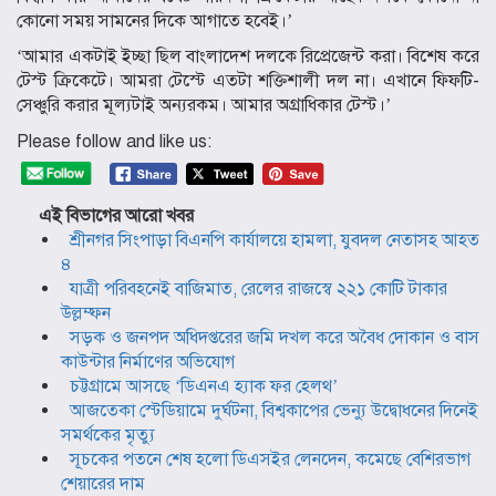
কোনো সময় সামনের দিকে আগাতে হবেই।’
‘আমার একটাই ইচ্ছা ছিল বাংলাদেশ দলকে রিপ্রেজেন্ট করা। বিশেষ করে
টেস্ট ক্রিকেটে। আমরা টেস্টে এতটা শক্তিশালী দল না। এখানে ফিফটি-
সেঞ্চুরি করার মূল্যটাই অন্যরকম। আমার অগ্রাধিকার টেস্ট।’
Please follow and like us:
এই বিভাগের আরো খবর
শ্রীনগর সিংপাড়া বিএনপি কার্যালয়ে হামলা, যুবদল নেতাসহ আহত
৪
যাত্রী পরিবহনেই বাজিমাত, রেলের রাজস্বে ২২১ কোটি টাকার
উল্লম্ফন
সড়ক ও জনপদ অধিদপ্তরের জমি দখল করে অবৈধ দোকান ও বাস
কাউন্টার নির্মাণের অভিযোগ
চট্টগ্রামে আসছে ‘ডিএনএ হ্যাক ফর হেলথ’
আজতেকা স্টেডিয়ামে দুর্ঘটনা, বিশ্বকাপের ভেন্যু উদ্বোধনের দিনেই
সমর্থকের মৃত্যু
সূচকের পতনে শেষ হলো ডিএসইর লেনদেন, কমেছে বেশিরভাগ
শেয়ারের দাম