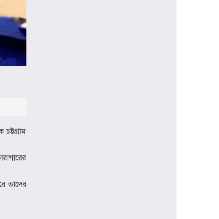
প্রধানমন্ত্রী হিসেবে প্রথমবার বরিশাল সফরে
যাচ্ছেন তারেক রহমান, বৃক্ষরোপণসহ
একাধিক কর্মসূচি
ঢাকা মেডিকেলকে গবেষণা, উদ্ভাবন ও
মানবিক নেতৃত্বের আন্তর্জাতিক প্রতিষ্ঠানে
রূপান্তরের আহ্বান ডা. জুবাইদা রহমানের
মুক্তিযুদ্ধে ইস্ট বেঙ্গল রেজিমেন্টের
গৌরবোজ্জ্বল ভূমিকা ইতিহাসের অবিচ্ছেদ্য
অধ্যায়: স্পিকার হাফিজ উদ্দিন আহমদ বীর
বিক্রম
চট্টগ্রাম
শিক্ষা প্রতিষ্ঠান জ্ঞানের বাতিঘর, শিক্ষকরা
সেই আলোর বাহক: তথ্যমন্ত্রী জহির উদ্দিন
কারাগারের
স্বপন
বায়েজিদ বোস্তামী থানার অভিযানে নিষিদ্ধ
পরে তাদের
ঘোষিত আ. লীগের কর্মী গ্রেপ্তার