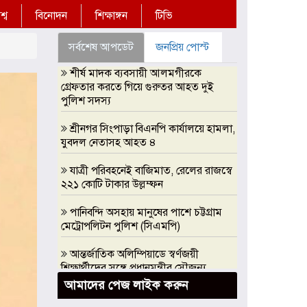
্ব
বিনোদন
শিক্ষাঙ্গন
টিভি
সর্বশেষ আপডেট
জনপ্রিয় পোস্ট
শীর্ষ মাদক ব্যবসায়ী আলমগীরকে
গ্রেফতার করতে গিয়ে গুরুতর আহত দুই
পুলিশ সদস্য
শ্রীনগর সিংপাড়া বিএনপি কার্যালয়ে হামলা,
যুবদল নেতাসহ আহত ৪
যাত্রী পরিবহনেই বাজিমাত, রেলের রাজস্বে
২২১ কোটি টাকার উল্লম্ফন
পানিবন্দি অসহায় মানুষের পাশে চট্টগ্রাম
মেট্রোপলিটন পুলিশ (সিএমপি)
আন্তর্জাতিক অলিম্পিয়াডে স্বর্ণজয়ী
শিক্ষার্থীদের সঙ্গে প্রধানমন্ত্রীর সৌজন্য
সাক্ষাৎ, এআই অলিম্পিয়াডে সরকারি
আমাদের পেজ লাইক করুন
সহযোগিতার আশ্বাস