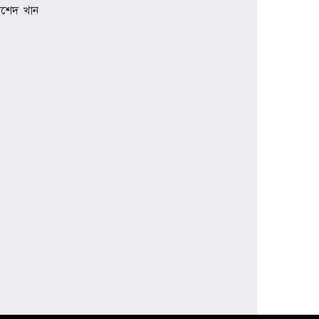
াশেদ খান