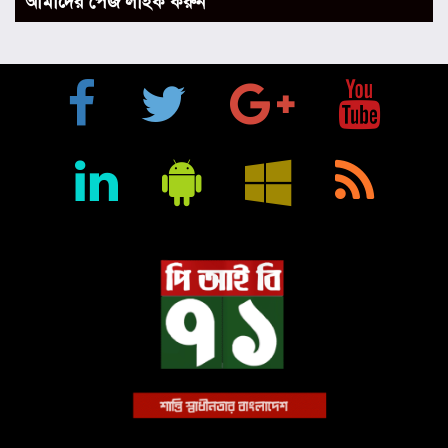
আমাদের পেজ লাইক করুন
প্রতিষ্ঠানে রূপান্তরের আহ্বান ডা. জুবাইদা রহমানের
মুক্তিযুদ্ধে ইস্ট বেঙ্গল রেজিমেন্টের গৌরবোজ্জ্বল ভূমিকা ইতিহাসের
অবিচ্ছেদ্য অধ্যায়: স্পিকার হাফিজ উদ্দিন আহমদ বীর বিক্রম
শিক্ষা প্রতিষ্ঠান জ্ঞানের বাতিঘর, শিক্ষকরা সেই আলোর বাহক: তথ্যমন্ত্রী
জহির উদ্দিন স্বপন
বায়েজিদ বোস্তামী থানার অভিযানে নিষিদ্ধ ঘোষিত আ. লীগের কর্মী
গ্রেপ্তার