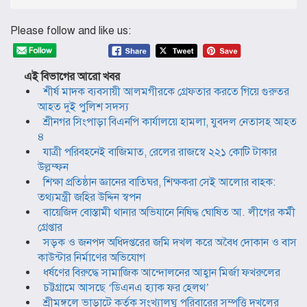
Please follow and like us:
এই বিভাগের আরো খবর
শীর্ষ মাদক ব্যবসায়ী আলমগীরকে গ্রেফতার করতে গিয়ে গুরুতর
আহত দুই পুলিশ সদস্য
শ্রীনগর সিংপাড়া বিএনপি কার্যালয়ে হামলা, যুবদল নেতাসহ আহত
৪
যাত্রী পরিবহনেই বাজিমাত, রেলের রাজস্বে ২২১ কোটি টাকার
উল্লম্ফন
শিক্ষা প্রতিষ্ঠান জ্ঞানের বাতিঘর, শিক্ষকরা সেই আলোর বাহক:
তথ্যমন্ত্রী জহির উদ্দিন স্বপন
বায়েজিদ বোস্তামী থানার অভিযানে নিষিদ্ধ ঘোষিত আ. লীগের কর্মী
গ্রেপ্তার
সড়ক ও জনপদ অধিদপ্তরের জমি দখল করে অবৈধ দোকান ও বাস
কাউন্টার নির্মাণের অভিযোগ
ধর্ষণের বিরুদ্ধে সামাজিক আন্দোলনের আহ্বান মির্জা ফখরুলের
চট্টগ্রামে আসছে ‘ডিএনএ হ্যাক ফর হেলথ’
শ্রীমঙ্গলে ভাড়াটে কর্তৃক সংখ্যালঘু পরিবারের সম্পত্তি দখলের