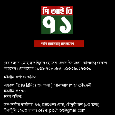
চেয়ারম্যান: মোহাম্মদ বিল্লাল হোসেন। প্রধান উপদেষ্টা : আলহাজ্ব বেলাল
আহমেদ। যোগাযোগ : ০৩১-৭২৮০৮৫, ০১৩৩৬০১৭৩৩০
চট্টগ্রাম কর্পরেট অফিস:
জহুরুল উল্লাহ্য ব্লিডিং ( ৩য় তলা ), পানওয়ালাপাড়া চৌমুহনী,
চট্টগ্রাম-৪১০০।
ঢাকা অফিস:
সম্পাদকীয় কার্যালয়: ৪৩, হাটখোলা রোড, চৌধুরী মল (৫ম তলা),
টিকাটুলি ১২০৩ ঢাকা। মেইল: pib71tv@gmail.com