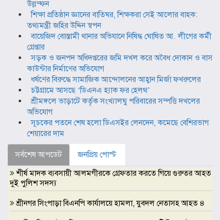
উল্লম্ফন
শিক্ষা প্রতিষ্ঠান জ্ঞানের বাতিঘর, শিক্ষকরা সেই আলোর বাহক:
তথ্যমন্ত্রী জহির উদ্দিন স্বপন
বায়েজিদ বোস্তামী থানার অভিযানে নিষিদ্ধ ঘোষিত আ. লীগের কর্মী
গ্রেপ্তার
সড়ক ও জনপদ অধিদপ্তরের জমি দখল করে অবৈধ দোকান ও বাস
কাউন্টার নির্মাণের অভিযোগ
ধর্ষণের বিরুদ্ধে সামাজিক আন্দোলনের আহ্বান মির্জা ফখরুলের
চট্টগ্রামে আসছে ‘ডিএনএ হ্যাক ফর হেলথ’
শ্রীমঙ্গলে ভাড়াটে কর্তৃক সংখ্যালঘু পরিবারের সম্পত্তি দখলের
অভিযোগ
সূচকের পতনে শেষ হলো ডিএসইর লেনদেন, কমেছে বেশিরভাগ
শেয়ারের দাম
সর্বশেষ আপডেট
জনপ্রিয় পোস্ট
শীর্ষ মাদক ব্যবসায়ী আলমগীরকে গ্রেফতার করতে গিয়ে গুরুতর আহত
দুই পুলিশ সদস্য
শ্রীনগর সিংপাড়া বিএনপি কার্যালয়ে হামলা, যুবদল নেতাসহ আহত ৪