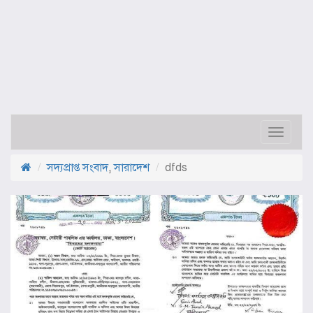
Toggle
navigat
সদ্যপ্রাপ্ত সংবাদ
,
সারাদেশ
dfds