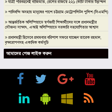
যাত্রী পরিবহনেই বাজিমাত, রেলের রাজস্বে ২২১ কোটি টাকার উল্লম্ফন
পানিবন্দি অসহায় মানুষের পাশে চট্টগ্রাম মেট্রোপলিটন পুলিশ (সিএমপি)
আন্তর্জাতিক অলিম্পিয়াডে স্বর্ণজয়ী শিক্ষার্থীদের সঙ্গে প্রধানমন্ত্রীর
সৌজন্য সাক্ষাৎ, এআই অলিম্পিয়াডে সরকারি সহযোগিতার আশ্বাস
প্রধানমন্ত্রী হিসেবে প্রথমবার বরিশাল সফরে যাচ্ছেন তারেক রহমান,
বৃক্ষরোপণসহ একাধিক কর্মসূচি
ঢাকা মেডিকেলকে গবেষণা, উদ্ভাবন ও মানবিক নেতৃত্বের আন্তর্জাতিক
আমাদের পেজ লাইক করুন
প্রতিষ্ঠানে রূপান্তরের আহ্বান ডা. জুবাইদা রহমানের
মুক্তিযুদ্ধে ইস্ট বেঙ্গল রেজিমেন্টের গৌরবোজ্জ্বল ভূমিকা ইতিহাসের
অবিচ্ছেদ্য অধ্যায়: স্পিকার হাফিজ উদ্দিন আহমদ বীর বিক্রম
শিক্ষা প্রতিষ্ঠান জ্ঞানের বাতিঘর, শিক্ষকরা সেই আলোর বাহক: তথ্যমন্ত্রী
জহির উদ্দিন স্বপন
বায়েজিদ বোস্তামী থানার অভিযানে নিষিদ্ধ ঘোষিত আ. লীগের কর্মী
গ্রেপ্তার