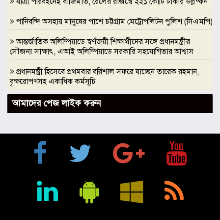
যাত্রী পরিবহনেই বাজিমাত, রেলের রাজস্বে ২২১ কোটি টাকার উল্লম্ফন
পানিবন্দি অসহায় মানুষের পাশে চট্টগ্রাম মেট্রোপলিটন পুলিশ (সিএমপি)
আন্তর্জাতিক অলিম্পিয়াডে স্বর্ণজয়ী শিক্ষার্থীদের সঙ্গে প্রধানমন্ত্রীর
সৌজন্য সাক্ষাৎ, এআই অলিম্পিয়াডে সরকারি সহযোগিতার আশ্বাস
প্রধানমন্ত্রী হিসেবে প্রথমবার বরিশাল সফরে যাচ্ছেন তারেক রহমান,
বৃক্ষরোপণসহ একাধিক কর্মসূচি
ঢাকা মেডিকেলকে গবেষণা, উদ্ভাবন ও মানবিক নেতৃত্বের আন্তর্জাতিক
আমাদের পেজ লাইক করুন
প্রতিষ্ঠানে রূপান্তরের আহ্বান ডা. জুবাইদা রহমানের
মুক্তিযুদ্ধে ইস্ট বেঙ্গল রেজিমেন্টের গৌরবোজ্জ্বল ভূমিকা ইতিহাসের
অবিচ্ছেদ্য অধ্যায়: স্পিকার হাফিজ উদ্দিন আহমদ বীর বিক্রম
শিক্ষা প্রতিষ্ঠান জ্ঞানের বাতিঘর, শিক্ষকরা সেই আলোর বাহক: তথ্যমন্ত্রী
জহির উদ্দিন স্বপন
বায়েজিদ বোস্তামী থানার অভিযানে নিষিদ্ধ ঘোষিত আ. লীগের কর্মী
গ্রেপ্তার