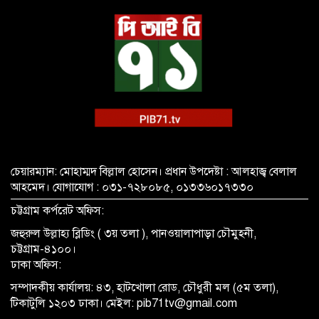
চেয়ারম্যান: মোহাম্মদ বিল্লাল হোসেন। প্রধান উপদেষ্টা : আলহাজ্ব বেলাল
আহমেদ। যোগাযোগ : ০৩১-৭২৮০৮৫, ০১৩৩৬০১৭৩৩০
চট্টগ্রাম কর্পরেট অফিস:
জহুরুল উল্লাহ্য ব্লিডিং ( ৩য় তলা ), পানওয়ালাপাড়া চৌমুহনী,
চট্টগ্রাম-৪১০০।
ঢাকা অফিস:
সম্পাদকীয় কার্যালয়: ৪৩, হাটখোলা রোড, চৌধুরী মল (৫ম তলা),
টিকাটুলি ১২০৩ ঢাকা। মেইল: pib71tv@gmail.com