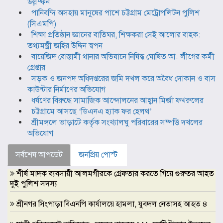
উল্লম্ফন
পানিবন্দি অসহায় মানুষের পাশে চট্টগ্রাম মেট্রোপলিটন পুলিশ
(সিএমপি)
শিক্ষা প্রতিষ্ঠান জ্ঞানের বাতিঘর, শিক্ষকরা সেই আলোর বাহক:
তথ্যমন্ত্রী জহির উদ্দিন স্বপন
বায়েজিদ বোস্তামী থানার অভিযানে নিষিদ্ধ ঘোষিত আ. লীগের কর্মী
গ্রেপ্তার
সড়ক ও জনপদ অধিদপ্তরের জমি দখল করে অবৈধ দোকান ও বাস
কাউন্টার নির্মাণের অভিযোগ
ধর্ষণের বিরুদ্ধে সামাজিক আন্দোলনের আহ্বান মির্জা ফখরুলের
চট্টগ্রামে আসছে ‘ডিএনএ হ্যাক ফর হেলথ’
শ্রীমঙ্গলে ভাড়াটে কর্তৃক সংখ্যালঘু পরিবারের সম্পত্তি দখলের
অভিযোগ
সর্বশেষ আপডেট
জনপ্রিয় পোস্ট
শীর্ষ মাদক ব্যবসায়ী আলমগীরকে গ্রেফতার করতে গিয়ে গুরুতর আহত
দুই পুলিশ সদস্য
শ্রীনগর সিংপাড়া বিএনপি কার্যালয়ে হামলা, যুবদল নেতাসহ আহত ৪