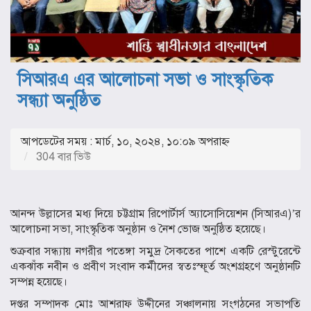
সিআরএ এর আলোচনা সভা ও সাংস্কৃতিক
সন্ধ্যা অনুষ্ঠিত
আপডেটের সময় : মার্চ, ১০, ২০২৪, ১০:০৯ অপরাহ্ণ
304 বার ভিউ
আনন্দ উল্লাসের মধ্য দিয়ে চট্টগ্রাম রিপোর্টার্স অ্যাসোসিয়েশন (সিআরএ)’র
আলোচনা সভা, সাংস্কৃতিক অনুষ্ঠান ও নৈশ ভোজ অনুষ্ঠিত হয়েছে।
শুক্রবার সন্ধ্যায় নগরীর পতেঙ্গা সমুদ্র সৈকতের পাশে একটি রেস্টুরেন্টে
একঝাঁক নবীন ও প্রবীণ সংবাদ কর্মীদের স্বতঃস্ফূর্ত অংশগ্রহণে অনুষ্ঠানটি
সম্পন্ন হয়েছে।
দপ্তর সম্পাদক মোঃ আশরাফ উদ্দীনের সঞ্চালনায় সংগঠনের সভাপতি