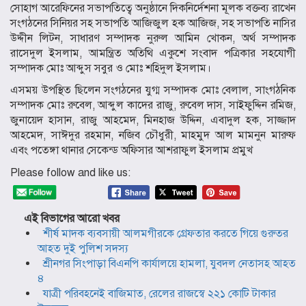
সোহাগ আরেফিনের সভাপতিত্বে অনুষ্ঠানে দিকনির্দেশনা মূলক বক্তব্য রাখেন
সংগঠনের সিনিয়র সহ সভাপতি আজিজুল হক আজিজ, সহ সভাপতি নাসির
উদ্দীন লিটন, সাধারণ সম্পাদক নুরুল আমিন খোকন, অর্থ সম্পাদক
রাসেদুল ইসলাম, আমন্ত্রিত অতিথি একুশে সংবাদ পত্রিকার সহযোগী
সম্পাদক মোঃ আব্দুস সবুর ও মোঃ শহিদুল ইসলাম।
এসময় উপস্থিত ছিলেন সংগঠনের যুগ্ম সম্পাদক মোঃ বেলাল, সাংগঠনিক
সম্পাদক মোঃ রুবেল, আব্দুল কাদের রাজু, রুবেল দাস, সাইফুদ্দিন রমিজ,
জুনায়েদ হাসান, রাজু আহমেদ, মিনহাজ উদ্দিন, এবাদুল হক, সাজ্জাদ
আহমেদ, সাঈদুর রহমান, নজিব চৌধুরী, মাহমুদ আল মামনুন মারুফ
এবং পতেঙ্গা থানার সেকেন্ড অফিসার আশরাফুল ইসলাম প্রমুখ
Please follow and like us:
এই বিভাগের আরো খবর
শীর্ষ মাদক ব্যবসায়ী আলমগীরকে গ্রেফতার করতে গিয়ে গুরুতর
আহত দুই পুলিশ সদস্য
শ্রীনগর সিংপাড়া বিএনপি কার্যালয়ে হামলা, যুবদল নেতাসহ আহত
৪
যাত্রী পরিবহনেই বাজিমাত, রেলের রাজস্বে ২২১ কোটি টাকার