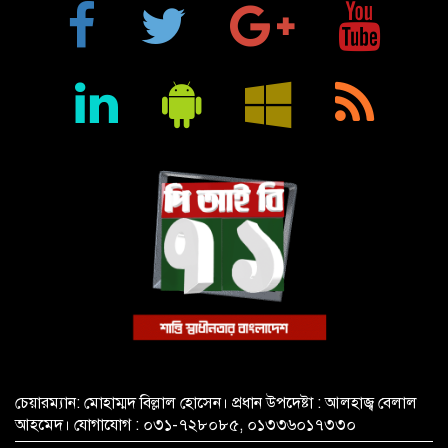
মুক্তিযুদ্ধে ইস্ট বেঙ্গল রেজিমেন্টের গৌরবোজ্জ্বল ভূমিকা ইতিহাসের
অবিচ্ছেদ্য অধ্যায়: স্পিকার হাফিজ উদ্দিন আহমদ বীর বিক্রম
শিক্ষা প্রতিষ্ঠান জ্ঞানের বাতিঘর, শিক্ষকরা সেই আলোর বাহক: তথ্যমন্ত্রী
জহির উদ্দিন স্বপন
বায়েজিদ বোস্তামী থানার অভিযানে নিষিদ্ধ ঘোষিত আ. লীগের কর্মী
গ্রেপ্তার
চেয়ারম্যান: মোহাম্মদ বিল্লাল হোসেন। প্রধান উপদেষ্টা : আলহাজ্ব বেলাল
আহমেদ। যোগাযোগ : ০৩১-৭২৮০৮৫, ০১৩৩৬০১৭৩৩০