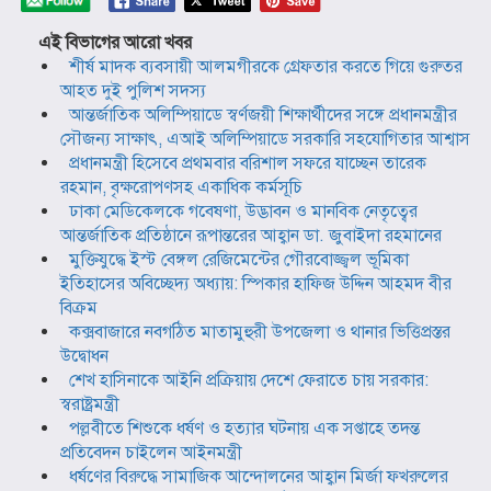
এই বিভাগের আরো খবর
শীর্ষ মাদক ব্যবসায়ী আলমগীরকে গ্রেফতার করতে গিয়ে গুরুতর
আহত দুই পুলিশ সদস্য
আন্তর্জাতিক অলিম্পিয়াডে স্বর্ণজয়ী শিক্ষার্থীদের সঙ্গে প্রধানমন্ত্রীর
সৌজন্য সাক্ষাৎ, এআই অলিম্পিয়াডে সরকারি সহযোগিতার আশ্বাস
প্রধানমন্ত্রী হিসেবে প্রথমবার বরিশাল সফরে যাচ্ছেন তারেক
রহমান, বৃক্ষরোপণসহ একাধিক কর্মসূচি
ঢাকা মেডিকেলকে গবেষণা, উদ্ভাবন ও মানবিক নেতৃত্বের
আন্তর্জাতিক প্রতিষ্ঠানে রূপান্তরের আহ্বান ডা. জুবাইদা রহমানের
মুক্তিযুদ্ধে ইস্ট বেঙ্গল রেজিমেন্টের গৌরবোজ্জ্বল ভূমিকা
ইতিহাসের অবিচ্ছেদ্য অধ্যায়: স্পিকার হাফিজ উদ্দিন আহমদ বীর
বিক্রম
কক্সবাজারে নবগঠিত মাতামুহুরী উপজেলা ও থানার ভিত্তিপ্রস্তর
উদ্বোধন
শেখ হাসিনাকে আইনি প্রক্রিয়ায় দেশে ফেরাতে চায় সরকার:
স্বরাষ্ট্রমন্ত্রী
পল্লবীতে শিশুকে ধর্ষণ ও হত্যার ঘটনায় এক সপ্তাহে তদন্ত
প্রতিবেদন চাইলেন আইনমন্ত্রী
ধর্ষণের বিরুদ্ধে সামাজিক আন্দোলনের আহ্বান মির্জা ফখরুলের