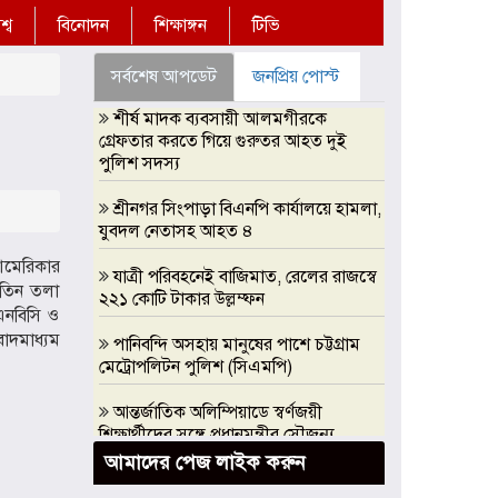
্ব
বিনোদন
শিক্ষাঙ্গন
টিভি
সর্বশেষ আপডেট
জনপ্রিয় পোস্ট
শীর্ষ মাদক ব্যবসায়ী আলমগীরকে
গ্রেফতার করতে গিয়ে গুরুতর আহত দুই
পুলিশ সদস্য
শ্রীনগর সিংপাড়া বিএনপি কার্যালয়ে হামলা,
যুবদল নেতাসহ আহত ৪
আমেরিকার
যাত্রী পরিবহনেই বাজিমাত, রেলের রাজস্বে
 তিন তলা
২২১ কোটি টাকার উল্লম্ফন
এনবিসি ও
াদমাধ্যম
পানিবন্দি অসহায় মানুষের পাশে চট্টগ্রাম
মেট্রোপলিটন পুলিশ (সিএমপি)
আন্তর্জাতিক অলিম্পিয়াডে স্বর্ণজয়ী
শিক্ষার্থীদের সঙ্গে প্রধানমন্ত্রীর সৌজন্য
সাক্ষাৎ, এআই অলিম্পিয়াডে সরকারি
আমাদের পেজ লাইক করুন
সহযোগিতার আশ্বাস