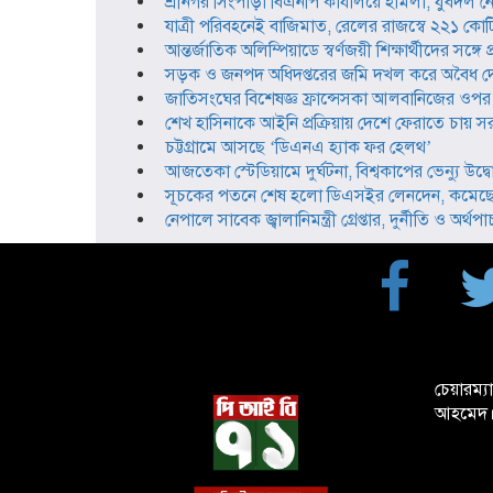
শ্রীনগর সিংপাড়া বিএনপি কার্যালয়ে হামলা, যুবদ
যাত্রী পরিবহনেই বাজিমাত, রেলের রাজস্বে ২২১ কোটি
আন্তর্জাতিক অলিম্পিয়াডে স্বর্ণজয়ী শিক্ষার্থীদের সঙ
সড়ক ও জনপদ অধিদপ্তরের জমি দখল করে অবৈধ দোক
জাতিসংঘের বিশেষজ্ঞ ফ্রান্সেসকা আলবানিজের ওপর থেকে 
শেখ হাসিনাকে আইনি প্রক্রিয়ায় দেশে ফেরাতে চায় সরকার: স
চট্টগ্রামে আসছে ‘ডিএনএ হ্যাক ফর হেলথ’
আজতেকা স্টেডিয়ামে দুর্ঘটনা, বিশ্বকাপের ভেন্যু উদ্ব
সূচকের পতনে শেষ হলো ডিএসইর লেনদেন, কমেছে 
নেপালে সাবেক জ্বালানিমন্ত্রী গ্রেপ্তার, দুর্নীতি ও অর্
চেয়ারম্য
আহমেদ।