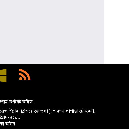
প্রধানমন্ত্রী হিসেবে প্রথমবার বরিশাল সফরে
যাচ্ছেন তারেক রহমান, বৃক্ষরোপণসহ
একাধিক কর্মসূচি
ঢাকা মেডিকেলকে গবেষণা, উদ্ভাবন ও
মানবিক নেতৃত্বের আন্তর্জাতিক প্রতিষ্ঠানে
রূপান্তরের আহ্বান ডা. জুবাইদা রহমানের
মুক্তিযুদ্ধে ইস্ট বেঙ্গল রেজিমেন্টের
গৌরবোজ্জ্বল ভূমিকা ইতিহাসের অবিচ্ছেদ্য
অধ্যায়: স্পিকার হাফিজ উদ্দিন আহমদ বীর
বিক্রম
শিক্ষা প্রতিষ্ঠান জ্ঞানের বাতিঘর, শিক্ষকরা
সেই আলোর বাহক: তথ্যমন্ত্রী জহির উদ্দিন
স্বপন
্টগ্রাম কর্পরেট অফিস:
বায়েজিদ বোস্তামী থানার অভিযানে নিষিদ্ধ
ুরুল উল্লাহ্য ব্লিডিং ( ৩য় তলা ), পানওয়ালাপাড়া চৌমুহনী,
ঘোষিত আ. লীগের কর্মী গ্রেপ্তার
ট্টগ্রাম-৪১০০।
াকা অফিস: