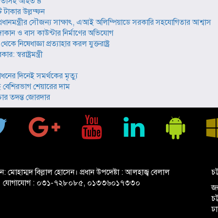
ল নেতাসহ আহত ৪
 টাকার উল্লম্ফন
্গে প্রধানমন্ত্রীর সৌজন্য সাক্ষাৎ, এআই অলিম্পিয়াডে সরকারি সহযোগিতার আশ্বাস
ান ও বাস কাউন্টার নির্মাণের অভিযোগ
নিষেধাজ্ঞা প্রত্যাহার করল যুক্তরাষ্ট্র
্বরাষ্ট্রমন্ত্রী
োধনের দিনেই সমর্থকের মৃত্যু
বেশিরভাগ শেয়ারের দাম
থপাচার তদন্ত জোরদার
ান: মোহাম্মদ বিল্লাল হোসেন। প্রধান উপদেষ্টা : আলহাজ্ব বেলাল
চট
 যোগাযোগ : ০৩১-৭২৮০৮৫, ০১৩৩৬০১৭৩৩০
জহ
চ
ঢ