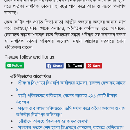
রেখে সমসাময়িক বিভিন্ন সমস্যা, ইসলামিক বিষয়ভিত্তিক আলোচনায় তুলে
ধরে পত্রিকা নাগরিক ভাবনা। ২ বছর পার করে আজ ৩ বছরে পদার্পণ
করেছে।
কেক কাটার পর প্রয়াত পিতা-মাতা আত্নীয় স্বজনের কবরের আযাব মাপ
করে দােওয়া,সমাজ থেকে অনাচার, অনৈতিক কর্মকান্ড হতে আমাদের
হেফাজত কামনা,শয়তান হতে নিজেদের সন্তান পরিবার সহ সকলের রক্ষায়
ও নাগরিক ভাবনা পত্রিকার জন্যেও মহান আল্লাহর দরবারে দোয়া
পরিচালনা করেন।
Please follow and like us:
এই বিভাগের আরো খবর
শ্রীনগর সিংপাড়া বিএনপি কার্যালয়ে হামলা, যুবদল নেতাসহ আহত
৪
যাত্রী পরিবহনেই বাজিমাত, রেলের রাজস্বে ২২১ কোটি টাকার
উল্লম্ফন
সড়ক ও জনপদ অধিদপ্তরের জমি দখল করে অবৈধ দোকান ও বাস
কাউন্টার নির্মাণের অভিযোগ
চট্টগ্রামে আসছে ‘ডিএনএ হ্যাক ফর হেলথ’
সূচকের পতনে শেষ হলো ডিএসইর লেনদেন, কমেছে বেশিরভাগ