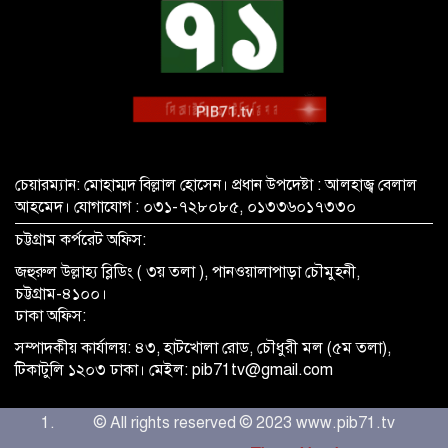
চেয়ারম্যান: মোহাম্মদ বিল্লাল হোসেন। প্রধান উপদেষ্টা : আলহাজ্ব বেলাল
আহমেদ। যোগাযোগ : ০৩১-৭২৮০৮৫, ০১৩৩৬০১৭৩৩০
চট্টগ্রাম কর্পরেট অফিস:
জহুরুল উল্লাহ্য ব্লিডিং ( ৩য় তলা ), পানওয়ালাপাড়া চৌমুহনী,
চট্টগ্রাম-৪১০০।
ঢাকা অফিস:
সম্পাদকীয় কার্যালয়: ৪৩, হাটখোলা রোড, চৌধুরী মল (৫ম তলা),
টিকাটুলি ১২০৩ ঢাকা। মেইল: pib71tv@gmail.com
© All rights reserved © 2023 www.pib71.tv